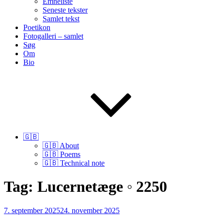
Emneliste
Seneste tekster
Samlet tekst
Poetikon
Fotogalleri – samlet
Søg
Om
Bio
🇬🇧
🇬🇧 About
🇬🇧 Poems
🇬🇧 Technical note
Tag:
Lucernetæge ◦ 2250
Udgivet
7. september 2025
24. november 2025