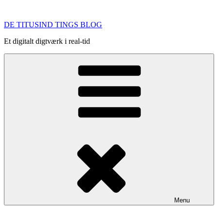
Videre
til
DE TITUSIND TINGS BLOG
indhold
Et digitalt digtværk i real-tid
Menu