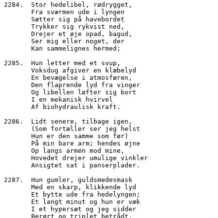
2284.  Stor hedelibel, rødrygget,
       Fra sværmen ude i lyngen
       Sætter sig på havebordet
       Trykker sig rykvist ned,
       Drejer et øje opad, bagud,
       Ser mig eller noget, der
       Kan sammelignes hermed; 
2285.  Hun letter med et svup,
       Voksdug afgiver en klæbelyd
       En bevægelse i atmosfæren,
       Den flaprende lyd fra vinger
       Og libellen løfter sig bort
       I en mekanisk hvirvel
       Af biohydraulisk kraft.
2286.  Lidt senere, tilbage igen,
       (Som fortæller ser jeg helst
       Hun er den samme som før)
       På min bare arm; hendes øjne
       Op langs armen mod mine,
       Hovedet drejer umulige vinkler
       Ansigtet sat i panserplader.
2287.  Hun gumler, guldsmedesmask
       Med en skarp, klikkende lyd
       Et bytte ude fra hedelyngen;
       Et langt minut og hun er væk
       I et hypersæt og jeg sidder
       Berørt og triplet betrådt,