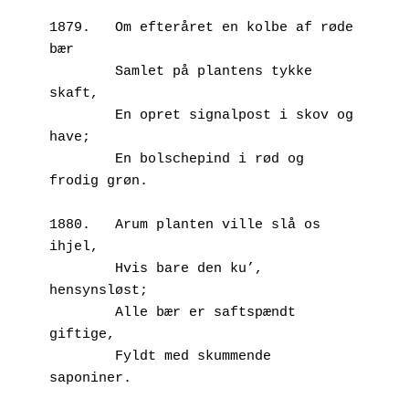
1879.	Om efteråret en kolbe af røde 
bær
        Samlet på plantens tykke 
skaft,
        En opret signalpost i skov og 
have;
        En bolschepind i rød og 
frodig grøn.
1880.	Arum planten ville slå os 
ihjel,
        Hvis bare den ku’, 
hensynsløst;
        Alle bær er saftspændt 
giftige,
        Fyldt med skummende 
saponiner.