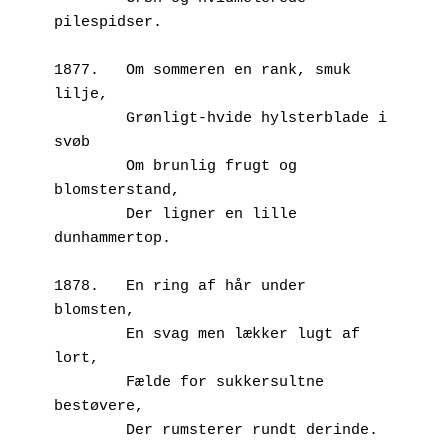
pilespidser.
1877.	Om sommeren en rank, smuk 
lilje,
        Grønligt-hvide hylsterblade i 
svøb
        Om brunlig frugt og 
blomsterstand,
        Der ligner en lille 
dunhammertop.
1878.	En ring af hår under 
blomsten,
        En svag men lækker lugt af 
lort,
        Fælde for sukkersultne 
bestøvere,
        Der rumsterer rundt derinde.