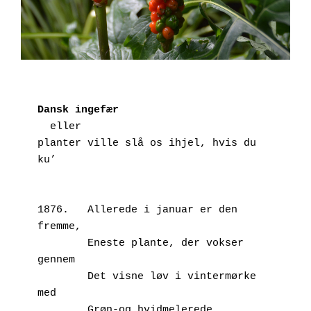
Dansk ingefær
  eller
planter ville slå os ihjel, hvis du 
ku’
1876.	Allerede i januar er den 
fremme,
        Eneste plante, der vokser 
gennem
        Det visne løv i vintermørke 
med
        Grøn-og hvidmelerede 