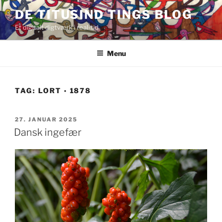
Videre
DE TITUSIND TINGS BLOG
til
Et digitalt digtværk i real-tid
indhold
Menu
TAG:
LORT ◦ 1878
UDGIVET
27. JANUAR 2025
DEN
Dansk ingefær