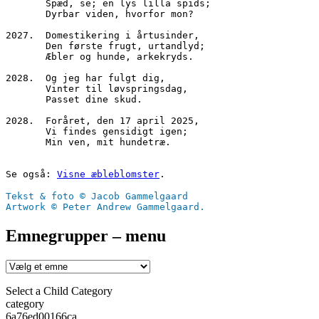
       Spæd, se; en lys lilla spids;
       Dyrbar viden, hvorfor mon?
2027.  Domestikering i årtusinder,
       Den første frugt, urtandlyd;
       Æbler og hunde, arkekryds.
2028.  Og jeg har fulgt dig,
       Vinter til løvspringsdag,
       Passet dine skud.
2028.  Foråret, den 17 april 2025,
       Vi findes gensidigt igen;
       Min ven, mit hundetræ.
Se også: 
Visne æbleblomster
.
Tekst & foto © Jacob Gammelgaard
Artwork © Peter Andrew Gammelgaard.
Emnegrupper – menu
Select a Child Category
category
6a76ed00166ca