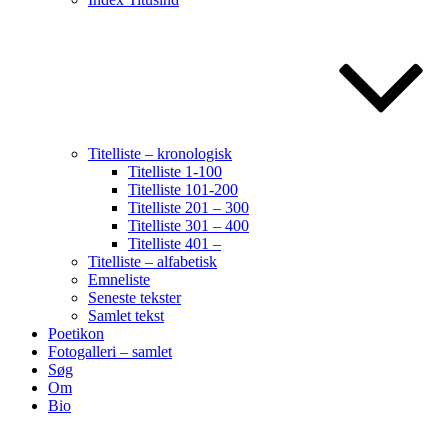
Titelliste – kronologisk
Titelliste 1-100
Titelliste 101-200
Titelliste 201 – 300
Titelliste 301 – 400
Titelliste 401 –
Titelliste – alfabetisk
Emneliste
Seneste tekster
Samlet tekst
Poetikon
Fotogalleri – samlet
Søg
Om
Bio