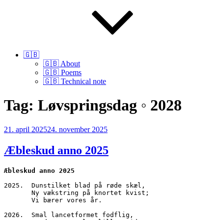
🇬🇧
🇬🇧 About
🇬🇧 Poems
🇬🇧 Technical note
Tag:
Løvspringsdag ◦ 2028
Udgivet
21. april 2025
24. november 2025
den
Æbleskud anno 2025
Æbleskud anno 2025
2025.  Dunstilket blad på røde skæl,
       Ny vækstring på knortet kvist;
       Vi bærer vores år.
2026.  Smal lancetformet fodflig,