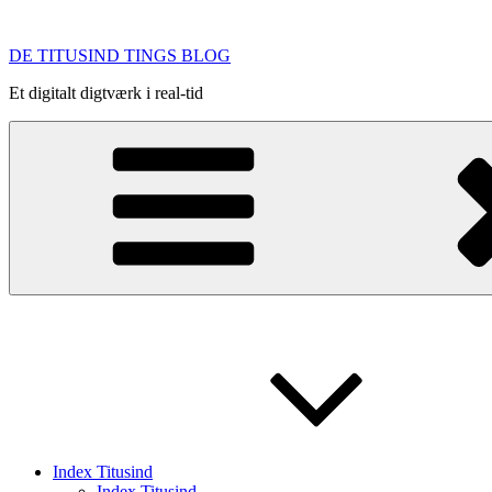
Videre
til
DE TITUSIND TINGS BLOG
indhold
Et digitalt digtværk i real-tid
Index Titusind
Index Titusind