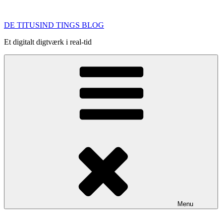
Videre
til
DE TITUSIND TINGS BLOG
indhold
Et digitalt digtværk i real-tid
Menu