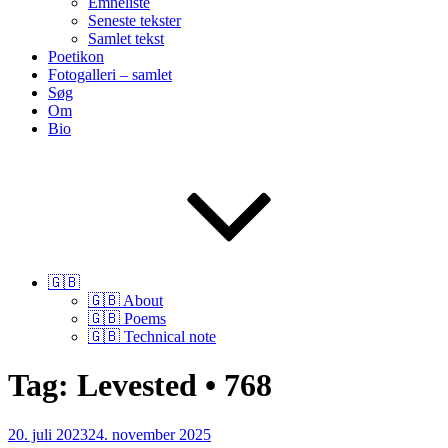
Emneliste
Seneste tekster
Samlet tekst
Poetikon
Fotogalleri – samlet
Søg
Om
Bio
🇬🇧
🇬🇧 About
🇬🇧 Poems
🇬🇧 Technical note
Tag:
Levested • 768
Udgivet
20. juli 2023
24. november 2025