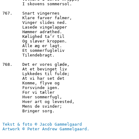
        I skovens sommersol.

767.	Snart vingernes

        Klare farver falmer,

        Vinger slides ned.

        Lasede vingelapper

        Hæmmer adræthed.

        Kølighed ta’r til

        Og sløver kroppen.

        Alle æg er lagt.

        Et sommerfugleliv 

        Tilendebragt.

768.	Det er vores glæde,

        At et bevinget liv

        Lykkedes til fulde;

        At vi har set det

        Komme, flyve og 

        Forsvinde igen.

        For vi tæller 

        Hver sommerfugl,

        Hver art og levested,

        Mens de svinder;

        Bringer sorg.

Tekst & foto © Jacob Gammelgaard
Artwork © Peter Andrew Gammelgaard.