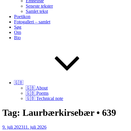
Emneliste
Seneste tekster
Samlet tekst
Poetikon
Fotogalleri – samlet
Søg
Om
Bio
🇬🇧
🇬🇧 About
🇬🇧 Poems
🇬🇧 Technical note
Tag:
Laurbærkirsebær • 639
Udgivet
9. juli 2023
11. juli 2026