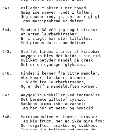
643.	Billeder flakser i mit hoved:
        Smågrise svæver rundt i luften.
        Jeg snuser ind, jo, det er rigtigt:
        Toms marcipanbrød er duften.
644.	Mandler! Så véd jeg noget straks:
        At arten laurbærkirsebær
        Er i slægt, har stof tilfælles,
        Med prunus dulci, mandeltrær.
645.	Stoffet findes i arter af kirsebær
        Amygdalin blev det kaldt i sin tid,
        Hvilket betyder mandel på græsk.
        Det er en cyanogen glykosid.
646.	Findes i kerner fra bitre mandler,
        Abrikoser, ferskner, blommer,
        I blade fra laurbærkirsebær,
        Og er derfra mandelduften kommer.
647.	Amygdalin udskiller ved indtagelse 
        Det berømte giftstof cyanid.
        Hækkens aromatiske advarsel:
        Ieg har hér et pest- og homicid.
648.	Marcipanduften er træets forsvar:
        Tag min frugt, men æd ikke mine frø:
        Du forgiftes, brækkes og svækkes,
        Ieg ser dig hellere end gerne dø.