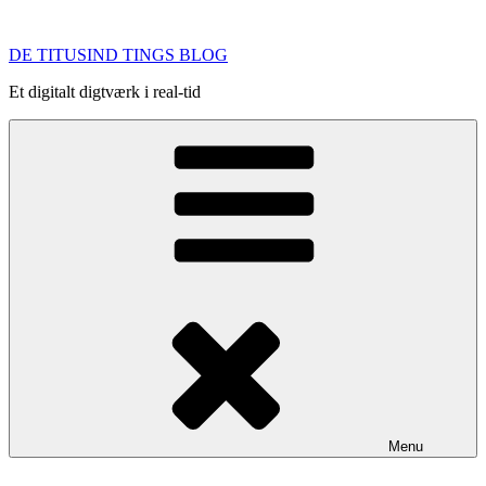
Videre
til
DE TITUSIND TINGS BLOG
indhold
Et digitalt digtværk i real-tid
Menu