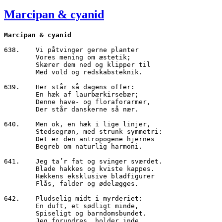
den
Marcipan & cyanid
Marcipan & cyanid
638.	Vi påtvinger gerne planter
        Vores mening om æstetik;
        Skærer dem ned og klipper til
        Med vold og redskabsteknik.
639.	Her står så dagens offer:
        En hæk af laurbærkirsebær;
        Denne have- og floraforarmer,
        Der står danskerne så nær.
640.	Men ok, en hæk i lige linjer,
        Stedsegrøn, med strunk symmetri:
        Det er den antropogene hjernes
        Begreb om naturlig harmoni.
641.	Jeg ta’r fat og svinger sværdet.
        Blade hakkes og kviste kappes.
        Hækkens eksklusive bladfigurer
        Flås, falder og ødelægges.
642.	Pludselig midt i myrderiet:
        En duft, et sødligt minde,
        Spiseligt og barndomsbundet.
        Jeg forundres, holder inde.