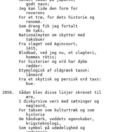
          godt navn;
       Jeg kan lide den form for
          reverens
       For et træ, for dets historie og
          renomé.
       Som dreng fik jeg fortalt
          Om taks,
       Nationalmyten om skytter med
          taksbuer
       Fra slaget ved Agincourt,
          1415,
       Blodbad, ved jeg nu, et slagteri,
          hommes rôtis;
       For historier og ord har dybe
          rødder:
       Etymologisk af oldgræsk taxon:
          låneord
       Fra et skytisk og persisk ord taxs:
          bue.
2056.  Sådan blev disse linjer skrevet til 
          ære,
       I diskursive vers med sætninger og
          nøgleord,
       For taksen som kulturtræk og som
          historie
       Om håndværk, veddets egenskaber,
          krigsteknologi,
       Som symbol på udødelighed og