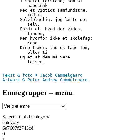
       I social forstand, som af
          nabosnak
       Med et vigtigt samfundstræ,
          indtil
       Selvfølgelig, jeg lærte det
          selv,
       Fordi alt hvad der vides,
          findes,
       Men hvorfor ikke et skolefag:
          Kend
       Dine træer, lad os tage fem,
          eller ti
       Og et af dem må være
          taksen.
Tekst & foto © Jacob Gammelgaard
Artwork © Peter Andrew Gammelgaard.
Emnegrupper – menu
Select a Child Category
category
6a7607f2743ed
0
1