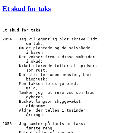
den
Et skud for taks
Et skud for taks
2054.  Jeg vil egentlig blot skrive lidt
          om taks,
       Om de plantede og de selvsåede
          i haven,
       Der vokser frem i disse småtider
          i skud:
       Nikotinfarvede totter af spidser,
          som rust,
       Der stritter uden mønster, bare
          biopjusk;
       Men taksen føles jo blød,
          mild,
       Tænker jeg, at røre ved som træ,
          dybgrøn,
       Busket langsom skyggevækst,
          oldgammel
       Aldre, der tælles i tusinder 
          årringe.
2055.  Jeg samler på facts om taks:
          første rang
       Kaldet sådan på japansk,