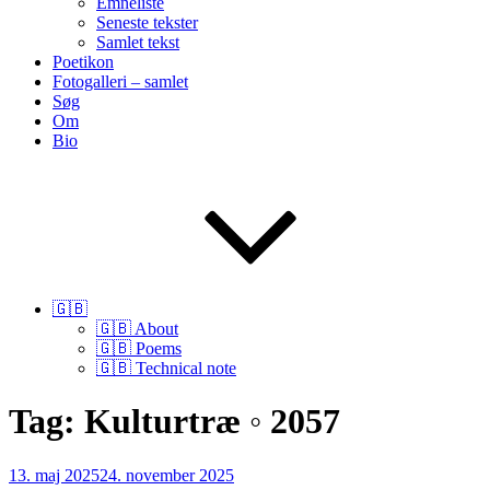
Emneliste
Seneste tekster
Samlet tekst
Poetikon
Fotogalleri – samlet
Søg
Om
Bio
🇬🇧
🇬🇧 About
🇬🇧 Poems
🇬🇧 Technical note
Tag:
Kulturtræ ◦ 2057
Udgivet
13. maj 2025
24. november 2025