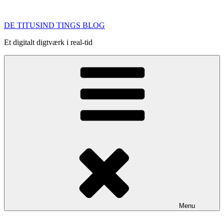
Videre
til
DE TITUSIND TINGS BLOG
indhold
Et digitalt digtværk i real-tid
Menu