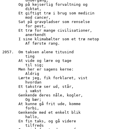
          undergang,
       Og på kejserlig forvaltning og
          diktat,
       Et giftigt træ i brug som medicin 
	  mod cancer,
       Sat på gravpladser som renselse
          for pest,
       Et træ for mange civilisationer,
          anerkendt
       I sine klimabælter som et træ netop
          Af første rang.
2057.  Om taksen alene titusind
          ting
       At vide og lære og tage
          til sig;
       Men her er sagens kerne:
          Aldrig
       Lærte jeg, fik forklaret, vist
          hvordan
       Et takstræ ser ud, står,
          i vækst
       Genkende deres nåle, kogler, 
          Og bær;
       At kunne gå frit ude, komme
          forbi,
       Genkende med et enkelt blik
          hallo,
       En fin taks, og gå videre
          tilfreds