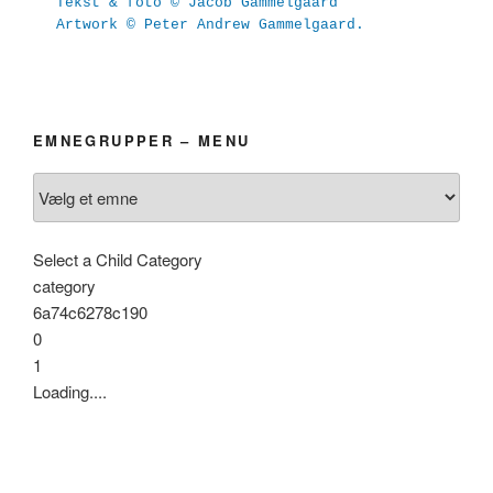
Tekst & foto © Jacob Gammelgaard
Artwork © Peter Andrew Gammelgaard.
EMNEGRUPPER – MENU
Select a Child Category
category
6a74c6278c190
0
1
Loading....