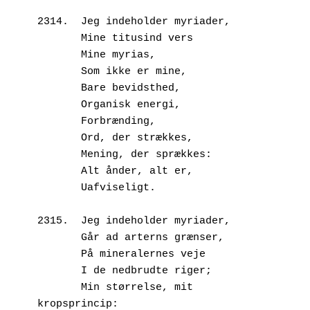
2314.  Jeg indeholder myriader,
       Mine titusind vers
       Mine myrias,
       Som ikke er mine,
       Bare bevidsthed,
       Organisk energi, 
       Forbrænding,
       Ord, der strækkes,
       Mening, der sprækkes:
       Alt ånder, alt er,
       Uafviseligt.
2315.  Jeg indeholder myriader,
       Går ad arterns grænser,
       På mineralernes veje
       I de nedbrudte riger;
       Min størrelse, mit 
kropsprincip: