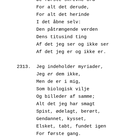
       For alt det derude,
       For alt det herinde
       I det åbne selv:
       Den påtrængende verden
       Dens titusind ting
       Af det jeg ser og ikke ser
       Af det jeg er og ikke er.
2313.  Jeg indeholder myriader,
       Jeg 
er
 dem ikke, 
       Men de er i mig, 
       Som biologisk vilje
       Og billeder af samme;
       Alt det jeg har smagt
       Spist, ødelagt, berørt,
       Gendannet, kysset,
       Elsket, tabt, fundet igen
       For første gang.