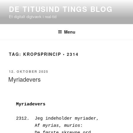
Videre
DE TITUSIND TINGS BLOG
til
Et digitalt digtværk i real-tid
indhold
Menu
TAG:
KROPSPRINCIP ◦ 2314
UDGIVET
12. OKTOBER 2025
DEN
Myriadevers
Myriadevers
2312.  Jeg indeholder myriader,
       Af 
myrias
, 
murios
:
       De første skrevne ord