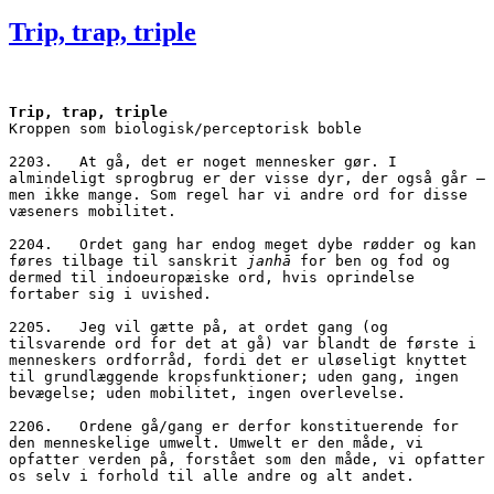
den
Trip, trap, triple
Trip, trap, triple
Kroppen som biologisk/perceptorisk boble
2203.	At gå, det er noget mennesker gør. I 
almindeligt sprogbrug er der visse dyr, der også går – 
men ikke mange. Som regel har vi andre ord for disse 
væseners mobilitet.
2204.	Ordet gang har endog meget dybe rødder og kan 
føres tilbage til sanskrit 
janhā
 for ben og fod og 
dermed til indoeuropæiske ord, hvis oprindelse 
fortaber sig i uvished.
2205.	Jeg vil gætte på, at ordet gang (og 
tilsvarende ord for det at gå) var blandt de første i 
menneskers ordforråd, fordi det er uløseligt knyttet 
til grundlæggende kropsfunktioner; uden gang, ingen 
bevægelse; uden mobilitet, ingen overlevelse. 
2206.	Ordene gå/gang er derfor konstituerende for 
den menneskelige umwelt. Umwelt er den måde, vi 
opfatter verden på, forstået som den måde, vi opfatter 
os selv i forhold til alle andre og alt andet.