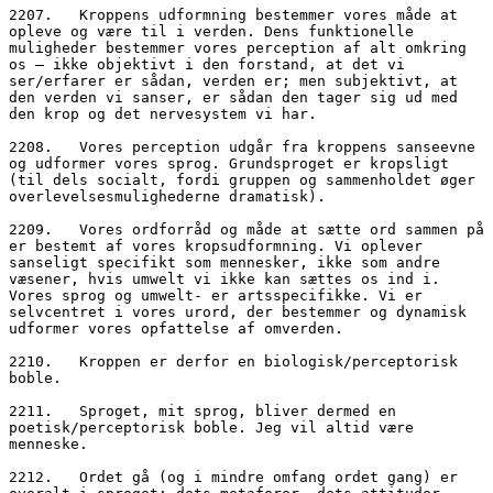
2207.	Kroppens udformning bestemmer vores måde at 
opleve og være til i verden. Dens funktionelle 
muligheder bestemmer vores perception af alt omkring 
os – ikke objektivt i den forstand, at det vi 
ser/erfarer er sådan, verden er; men subjektivt, at 
den verden vi sanser, er sådan den tager sig ud med 
den krop og det nervesystem vi har.
2208.	Vores perception udgår fra kroppens sanseevne 
og udformer vores sprog. Grundsproget er kropsligt 
(til dels socialt, fordi gruppen og sammenholdet øger 
overlevelsesmulighederne dramatisk).
2209.	Vores ordforråd og måde at sætte ord sammen på 
er bestemt af vores kropsudformning. Vi oplever 
sanseligt specifikt som mennesker, ikke som andre 
væsener, hvis umwelt vi ikke kan sættes os ind i. 
Vores sprog og umwelt- er artsspecifikke. Vi er 
selvcentret i vores urord, der bestemmer og dynamisk 
udformer vores opfattelse af omverden.
2210.	Kroppen er derfor en biologisk/perceptorisk 
boble.
2211.	Sproget, mit sprog, bliver dermed en 
poetisk/perceptorisk boble. Jeg vil altid være 
menneske.
2212.	Ordet gå (og i mindre omfang ordet gang) er 