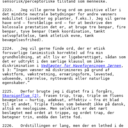
sensorisk/perceptoriske tilstand som menneske.
2223.	Jeg ville gerne brug ord om positive eller i 
det mindste neutrale betydninger for andre væsners 
mobilitet (insekter og planter, f.eks.). Jeg vil gerne 
have ord – forståelige ord – for at beskrive den 
kolossale præstation det er, at bruge tre benpar, fire 
benpar, tyve benpar (tænk koordination, tænkt 
selvopfattelse, tænk atletisk evne, tænk 
bevægelsesfrihed).
2224.	Jeg vil gerne finde ord, der er etisk 
forsvarlige (animistisk korrekte) ud fra min 
grundholdning, at alt liv er ligeberettiget, sådan som 
det er udtrykt i den særlige klausul om ikke-
diskrimination i 
Vedtægter for Haveforeningen Jærnen
, 
§ 3: “Ingen væsner må diskrimineres på grund af 
vækstform, vækstretning, ernæringsform, levested, 
udseende, størrelse, nytteværdi eller naturlige 
egenskaber.”
2225.	Derfor brugte jeg i digtet fra i forgårs, 
Skorpionflue (2)
, frasen trip, trap, triple om fluens 
bevægelse – hurtig, adækvat, effektiv – fra ét blad 
til et andet. Triple findes som bekendt ikke på dansk, 
altså en neologisme. Men selvklart er det nært 
beslægtet med ordet at trippe, og ordet trap, der 
betegner trin, endda den lette fod. 
2226.	Ordstillingen er lang, men der en lethed i de 