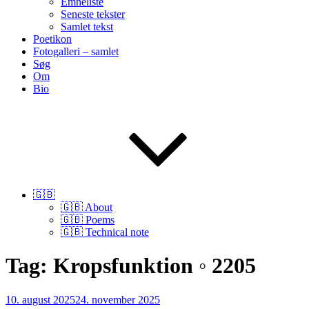
Emneliste
Seneste tekster
Samlet tekst
Poetikon
Fotogalleri – samlet
Søg
Om
Bio
🇬🇧
🇬🇧 About
🇬🇧 Poems
🇬🇧 Technical note
Tag:
Kropsfunktion ◦ 2205
Udgivet
10. august 2025
24. november 2025