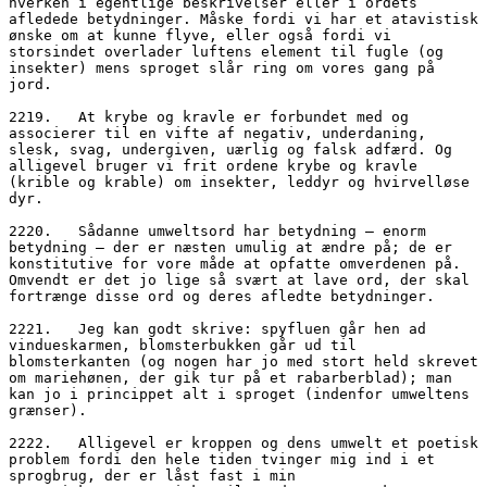
hverken i egentlige beskrivelser eller i ordets 
afledede betydninger. Måske fordi vi har et atavistisk 
ønske om at kunne flyve, eller også fordi vi 
storsindet overlader luftens element til fugle (og 
insekter) mens sproget slår ring om vores gang på 
jord.
2219.	At krybe og kravle er forbundet med og 
associerer til en vifte af negativ, underdaning, 
slesk, svag, undergiven, uærlig og falsk adfærd. Og 
alligevel bruger vi frit ordene krybe og kravle 
(krible og krable) om insekter, leddyr og hvirvelløse 
dyr.
2220.	Sådanne umweltsord har betydning – enorm 
betydning – der er næsten umulig at ændre på; de er 
konstitutive for vore måde at opfatte omverdenen på. 
Omvendt er det jo lige så svært at lave ord, der skal 
fortrænge disse ord og deres afledte betydninger.
2221.	Jeg kan godt skrive: spyfluen går hen ad 
vindueskarmen, blomsterbukken går ud til 
blomsterkanten (og nogen har jo med stort held skrevet 
om mariehønen, der gik tur på et rabarberblad); man 
kan jo i princippet alt i sproget (indenfor umweltens 
grænser).
2222.	Alligevel er kroppen og dens umwelt et poetisk 
problem fordi den hele tiden tvinger mig ind i et 
sprogbrug, der er låst fast i min 