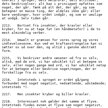
overalt i sproget; dets metaforer, dets attituder, 
dets beskrivelser; alt kan i princippet opfattes som 
noget, der går. Tænk på alt det, der går, og som 
betegner en masse ting, der aldeles ikke går; eller 
bare vendinger, hvor ordet indgår, og som er umulige 
at undgå. Selv tiden går.
2213.	Bortset fra insekter, der kravler eller 
kryber, for nu at tage fat (en håndmetafor) i de to 
mest almindelig verber.
2214.	Umwelt er grænsen for vores sprog og vores 
indlevelsesevne. Kun ved en kraftanstrengelse kan vi 
sætter os ud over den, og altid i ganske abstrakt 
form.
2215.	Vi beskriver andre væsener ud fra os selv, 
altså, med de ord, vi har udviklet til at betegne os 
selv, eller nogen gange med ord, vi har udviklet netop 
for at betegne eller beskrive noget/nogen, der er 
forskellige fra os selv.
2216.	Intetsteds i sproget er ordet gå/gang 
forbundet med noget negativt, nedsættende, udstødende; 
intetsteds *).
2217.	Men insekter kryber og biller kravler.
2218.	Interessant nok gælder det samme at flyve. 
Intetsteds findes evnen at flyve som noget negativt, 