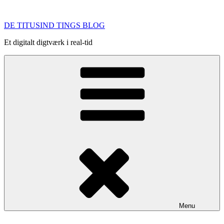
Videre
til
DE TITUSIND TINGS BLOG
indhold
Et digitalt digtværk i real-tid
Menu