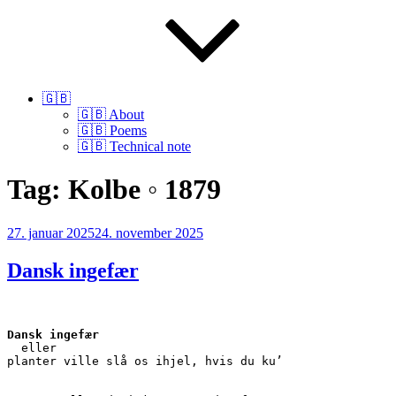
🇬🇧
🇬🇧 About
🇬🇧 Poems
🇬🇧 Technical note
Tag:
Kolbe ◦ 1879
Udgivet
27. januar 2025
24. november 2025
den
Dansk ingefær
Dansk ingefær
  eller
planter ville slå os ihjel, hvis du ku’