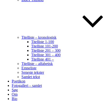
Titelliste – kronologisk
Titelliste 1-100
Titelliste 101-200
Titelliste 201 – 300
Titelliste 301 – 400
Titelliste 401 –
Titelliste – alfabetisk
Emneliste
Seneste tekster
Samlet tekst
Poetikon
Fotogalleri – samlet
Søg
Om
Bio