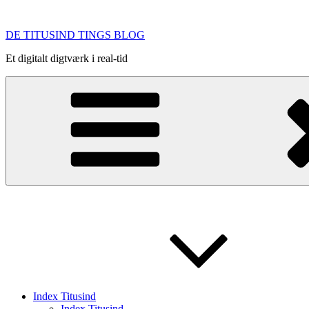
Videre
til
DE TITUSIND TINGS BLOG
indhold
Et digitalt digtværk i real-tid
Index Titusind
Index Titusind