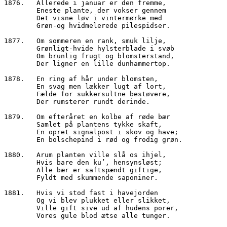
1876.	Allerede i januar er den fremme,
        Eneste plante, der vokser gennem
        Det visne løv i vintermørke med
        Grøn-og hvidmelerede pilespidser.
1877.	Om sommeren en rank, smuk lilje,
        Grønligt-hvide hylsterblade i svøb
        Om brunlig frugt og blomsterstand,
        Der ligner en lille dunhammertop.
1878.	En ring af hår under blomsten,
        En svag men lækker lugt af lort,
        Fælde for sukkersultne bestøvere,
        Der rumsterer rundt derinde.
1879.	Om efteråret en kolbe af røde bær
        Samlet på plantens tykke skaft,
        En opret signalpost i skov og have;
        En bolschepind i rød og frodig grøn.
1880.	Arum planten ville slå os ihjel,
        Hvis bare den ku’, hensynsløst;
        Alle bær er saftspændt giftige,
        Fyldt med skummende saponiner.
1881.	Hvis vi stod fast i havejorden 
        Og vi blev plukket eller slikket,
        Ville gift sive ud af hudens porer,
        Vores gule blod ætse alle tunger.