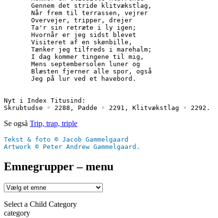
       Gennem det stride klitvækstlag,
       Når frem til terrassen, vejrer
       Overvejer, tripper, drejer
       Ta'r sin retræte i ly igen;
       Hvornår er jeg sidst blevet 
       Visiteret af en skønbille,
       Tænker jeg tilfreds i marehalm;
       I dag kommer tingene til mig,
       Mens septembersolen luner og
       Blæsten fjerner alle spor, også
       Jeg på lur ved et havebord.
Nyt i Index Titusind:
Skrubtudse ◦ 2288, Padde ◦ 2291, Klitvækstlag ◦ 2292.
Se også
Trip, trap, triple
Tekst & foto © Jacob Gammelgaard
Artwork © Peter Andrew Gammelgaard.
Emnegrupper – menu
Select a Child Category
category