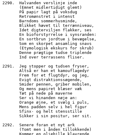
2290.  Halvanden verslinje inde
       (Emnet midlertidigt glemt)
       På papir lagt på voksdug 
       Retromønstret i intenst 
       Barndoms sommerhusminde,
       Blikket hævet til terrænniveau,
       Idet digterviljen flakker, ses
       En bioforstyrrelse i synsranden:
       En sortbrun jordtue i bevægelse,
       Som en skorpet ansamling snavs
       (Etymologisk ekskurs for skrub)
       Denne prægtige tudse triplende
       Ind over terrassens fliser.
2291.  Jeg stopper og tudsen fryser,
       Altså er han et kamouflagedyr
       Frem for et flugtdyr, og jeg, 
       Evigt distraktionssøgende,
       Smider pennen, griber mobilen,
       Og mens papiret blæser væk
       Tæt på nede på maverne
       Ser vi hinanden nøje an: 
       Orange øjne, et svælg i puls,
       Mens padden selv i hel figur
       Sfinx- og helt stensstille
       Sikker i sin positur, ser sit.
2292.  Senere foran et nyt ark
       (Tomt men i ånden tillokkende)
       Kommer en oliebille klavrende