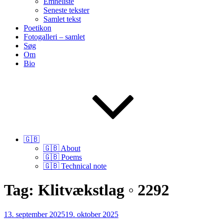
Emneliste
Seneste tekster
Samlet tekst
Poetikon
Fotogalleri – samlet
Søg
Om
Bio
🇬🇧
🇬🇧 About
🇬🇧 Poems
🇬🇧 Technical note
Tag:
Klitvækstlag ◦ 2292
Udgivet
13. september 2025
19. oktober 2025