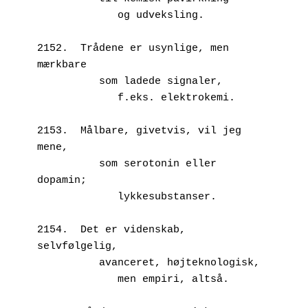
             og udveksling.
2152.  Trådene er usynlige, men 
mærkbare
          som ladede signaler,
             f.eks. elektrokemi.
2153.  Målbare, givetvis, vil jeg 
mene,
          som serotonin eller 
dopamin;
             lykkesubstanser.
2154.  Det er videnskab, 
selvfølgelig,
          avanceret, højteknologisk,
             men empiri, altså.