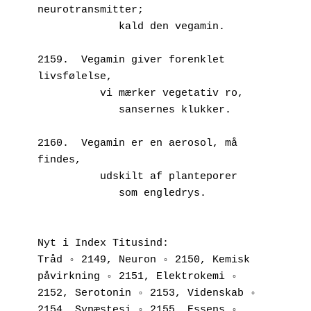
neurotransmitter;
             kald den vegamin.
2159.  Vegamin giver forenklet 
livsfølelse,
          vi mærker vegetativ ro,
             sansernes klukker.
2160.  Vegamin er en aerosol, må 
findes,
          udskilt af planteporer 
             som engledrys.
Nyt i Index Titusind:
Tråd ◦ 2149, Neuron ◦ 2150, Kemisk 
påvirkning ◦ 2151, Elektrokemi ◦ 
2152, Serotonin ◦ 2153, Videnskab ◦ 
2154, Synæstesi ◦ 2155, Essens ◦ 