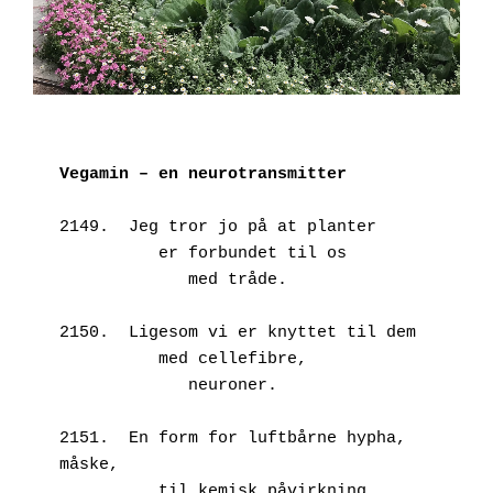
Vegamin – en neurotransmitter
2149.  Jeg tror jo på at planter
          er forbundet til os
             med tråde.
2150.  Ligesom vi er knyttet til dem
          med cellefibre,
             neuroner.
2151.  En form for luftbårne hypha, 
måske,
          til kemisk påvirkning