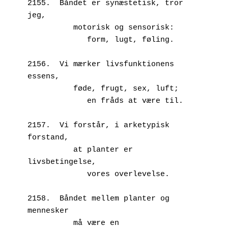
2155.  Båndet er synæstetisk, tror 
jeg,
          motorisk og sensorisk:
             form, lugt, føling.
2156.  Vi mærker livsfunktionens 
essens,
          føde, frugt, sex, luft;
             en fråds at være til.
2157.  Vi forstår, i arketypisk 
forstand,
          at planter er 
livsbetingelse,
             vores overlevelse.
2158.  Båndet mellem planter og 
mennesker
          må være en 