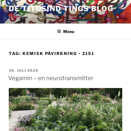
Videre
DE TITUSIND TINGS BLOG
til
Et digitalt digtværk i real-tid
indhold
Menu
TAG:
KEMISK PÅVIRKNING ◦ 2151
UDGIVET
30. JULI 2025
DEN
Vegamin – en neurotransmitter