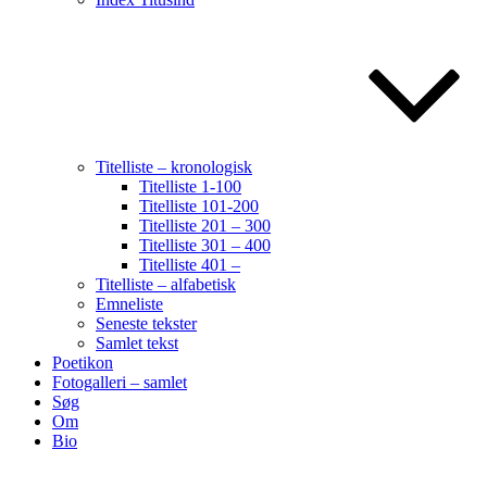
Titelliste – kronologisk
Titelliste 1-100
Titelliste 101-200
Titelliste 201 – 300
Titelliste 301 – 400
Titelliste 401 –
Titelliste – alfabetisk
Emneliste
Seneste tekster
Samlet tekst
Poetikon
Fotogalleri – samlet
Søg
Om
Bio