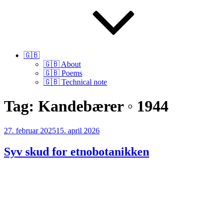
🇬🇧
🇬🇧 About
🇬🇧 Poems
🇬🇧 Technical note
Tag:
Kandebærer ◦ 1944
Udgivet
27. februar 2025
15. april 2026
den
Syv skud for etnobotanikken