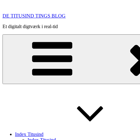
Videre
til
DE TITUSIND TINGS BLOG
indhold
Et digitalt digtværk i real-tid
Index Titusind
Index Titusind