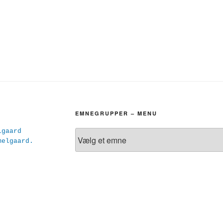
EMNEGRUPPER – MENU
lgaard
melgaard.