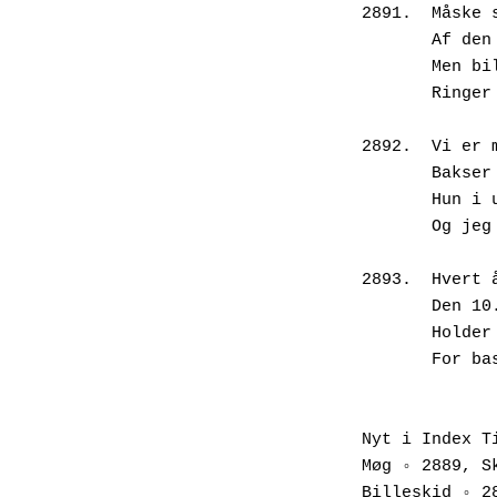
2891.  Måske 
       A
       M
       
2892.  Vi er 
       B
       H
       O
2893.  Hvert 
       D
       H
       F
Nyt i Index T
Møg ◦ 2889, S
Billeskid ◦ 2