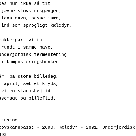
ses hun ikke så tit
f den jævne skovstursgænger,
en billens navn, basse især,
Ringer ind som sprogligt kæledyr.
makkerpar, vi to,
akser rundt i samme have,
un i underjordisk fermentering
g jeg i komposteringsbunker.
år, på store billedag,
en 10. april, sæt et kryds,
older vi en skarnshøjtid
or bassemagt og billeflid.
itusind:
kovskarnbasse ◦ 2890, Kæledyr ◦ 2891, Underjordisk 
893.