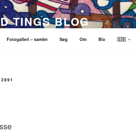
ND TINGS BLOG
Fotogalleri – samlet
Søg
Om
Bio
🇬🇧
 2891
sse