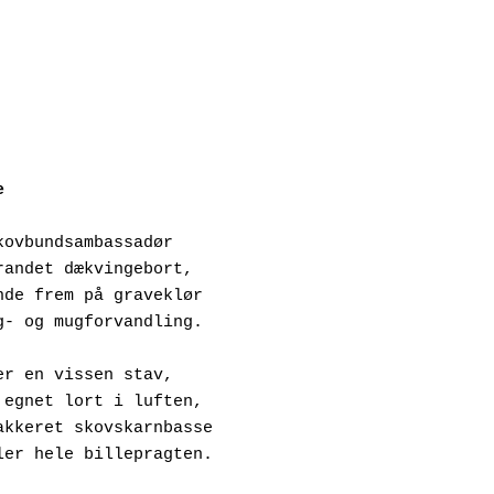
e
kovbundsambassadør
ioletrandet dækvingebort,
riplende frem på graveklør
il møg- og mugforvandling.
er en vissen stav,
ejrer egnet lort i luften,
etallakkeret skovskarnbasse
dstiller hele billepragten.