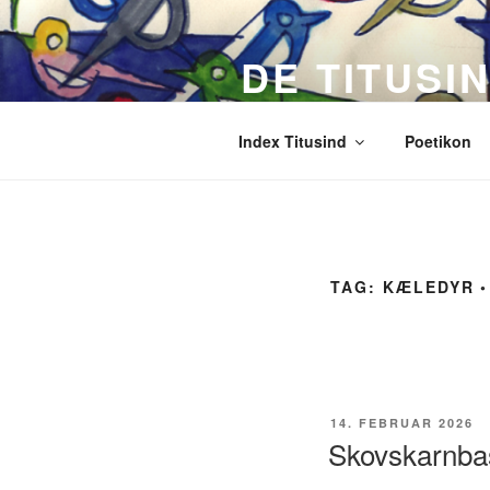
Videre
til
DE TITUSI
indhold
Et digitalt digtværk i real-tid
Index Titusind
Poetikon
TAG:
KÆLEDYR ◦
UDGIVET
14. FEBRUAR 2026
DEN
Skovskarnba