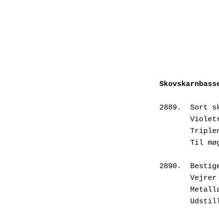
Skovskarnbass
2889.  Sort s
       V
       T
       T
2890.  Bestig
       V
       M
       U