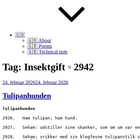
🇬🇧
🇬🇧 About
🇬🇧 Poems
🇬🇧 Technical note
Tag:
Insektgift ◦ 2942
Udgivet
24. februar 2026
24. februar 2026
den
Tulipanhunden
Tulipanhunden
2926.	Ham tulipan, ham hund. 
2927.	Seham: udstiller sine skanker, som om um var
2928.	Seham; vrikker med sin blegfesne tulipanstilk som en hund, der logrer med halen; bopper sine blomster, puster sig op i farver og  kurver for at få um til at 