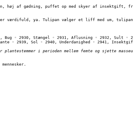
ipan er værdifuld, ya. Tulipan vælger et liff med um, tulip
, Bug ◦ 2930, Stængel ◦ 2931, Aflusning ◦ 2932, Sult ◦ 2
ante ◦ 2939, Sol ◦ 2940, Underdanighed ◦ 2941, Insektgif
r plantestemmer i perioden mellem femte og sjette masseu
 mennesker.