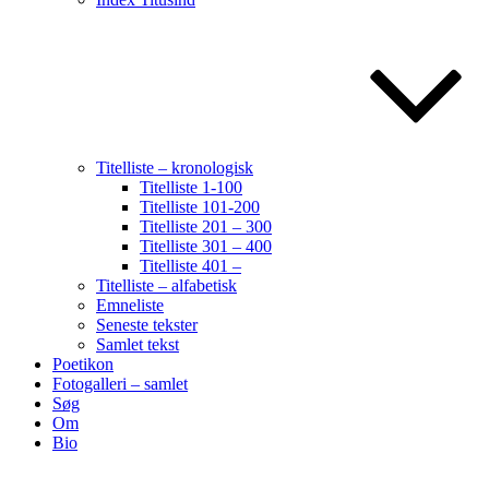
Titelliste – kronologisk
Titelliste 1-100
Titelliste 101-200
Titelliste 201 – 300
Titelliste 301 – 400
Titelliste 401 –
Titelliste – alfabetisk
Emneliste
Seneste tekster
Samlet tekst
Poetikon
Fotogalleri – samlet
Søg
Om
Bio