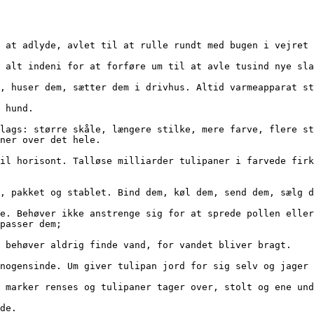
 til at adlyde, avlet til at rulle rundt med bugen i vejre
iller alt indeni for at forføre um til at avle tusind nye s
 dem, huser dem, sætter dem i drivhus. Altid varmeapparat 
m hund.
ner over det hele.
kket, pakket og stablet. Bind dem, køl dem, send dem, sælg 
passer dem; 
dem; behøver aldrig finde vand, for vandet bliver bragt.
nte nogensinde. Um giver tulipan jord for sig selv og jager
des, marker renses og tulipaner tager over, stolt og ene un
nde. 