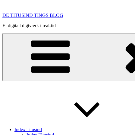
Videre
til
DE TITUSIND TINGS BLOG
indhold
Et digitalt digtværk i real-tid
Index Titusind
Index Titusind