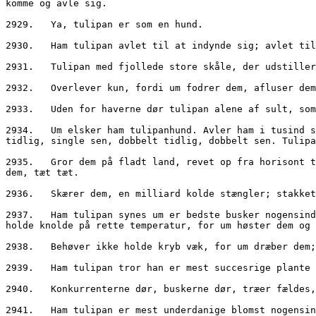
komme og avle sig. 
2929.	Ya, tulipan er som en hund. 
2930.	Ham tulipan avlet til at indynde sig; avlet
2931.	Tulipan med fjollede store skåle, der udst
2932.	Overlever kun, fordi um fodrer dem, afluser
2933.	Uden for haverne dør tulipan alene af sult, so
2934.	Um elsker ham tulipanhund. Avler ham i tusind slags: større skåle, længere stilke, mere farve, flere striber, mindre kuldskær, længere blomstring, single 
tidlig, single sen, dobbelt tidlig, dobbelt sen. Tulipa
2935.	Gror dem på fladt land, revet op fra horisont til horisont. Talløse milliarder tulipaner i farvede firkanter. Um sprøjter dem, fodrer dem, renser dem, dyrker 
dem, tæt tæt. 
2936.	Skærer dem, en milliard kolde stængler; sta
2937.	Ham tulipan synes um er bedste busker nogensinde. Behøver ikke anstrenge sig for at sprede pollen eller lave sex, fordi um avler ham i fabrikker; behøver ikke 
holde knolde på rette temperatur, for um høster dem og 
2938.	Behøver ikke holde kryb væk, for um dræber 
2939.	Ham tulipan tror han er mest succesrige pla
2940.	Konkurrenterne dør, buskerne dør, træer fæl
2941.	Ham tulipan er mest underdanige blomst nogensi