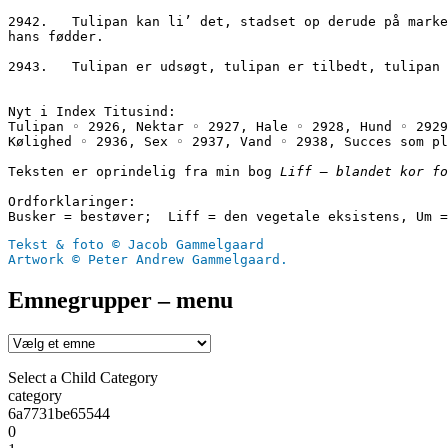
2942.	Tulipan kan li’ det, stadset op derude på marken, høj af gødning, puffet op med skyer af insektgift, fri for bladlus og larver, og med tjenere der luger for 
hans fødder. 
2943.	Tulipan er udsøgt, tulipan er tilbedt, tul
Nyt i Index Titusind:
Tulipan ◦ 2926, Nektar ◦ 2927, Hale ◦ 2928, Hund ◦ 2929
Kølighed ◦ 2936, Sex ◦ 2937, Vand ◦ 2938, Succes som pl
Teksten er oprindelig fra min bog 
Liff – blandet kor fo
Ordforklaringer:
Busker = bestøver;  Liff = den vegetale eksistens, Um =
Tekst & foto © Jacob Gammelgaard
Artwork © Peter Andrew Gammelgaard.
Emnegrupper – menu
Select a Child Category
category
6a7731be65544
0