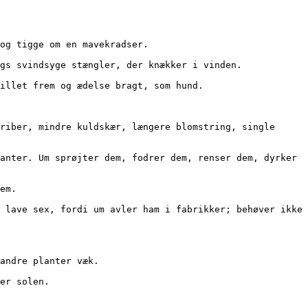
t og tigge om en mavekradser.
lags svindsyge stængler, der knækker i vinden. 
stillet frem og ædelse bragt, som hund. 
dem.
 andre planter væk. 
der solen.