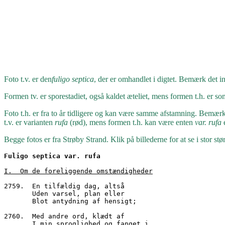
Foto t.v. er den
fuligo septica
, der er omhandlet i digtet. Bemærk det in
Formen tv. er sporestadiet, også kaldet æteliet, mens formen t.h. er so
Foto t.h. er fra to år tidligere og kan være samme afstamning. Bemær
t.v. er varianten
rufa
(rød), mens formen t.h. kan være enten
var. rufa
e
Begge fotos er fra Strøby Strand. Klik på billederne for at se i stor stør
Fuligo septica var. rufa
I.  Om de foreliggende omstændigheder
2759.  En tilfældig dag, altså
       Uden varsel, plan eller
       Blot antydning af hensigt;
2760.  Med andre ord, klædt af
       I min sproglighed og fanget i