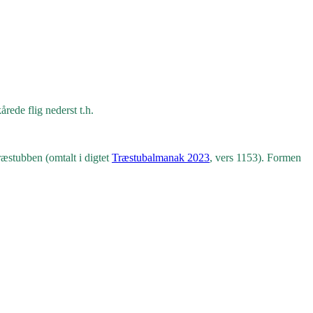
rede flig nederst t.h.
ræstubben (omtalt i digtet
Træstubalmanak 2023
, vers 1153). Formen