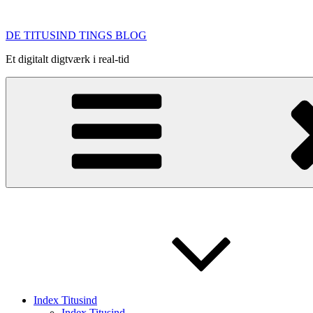
Videre
til
DE TITUSIND TINGS BLOG
indhold
Et digitalt digtværk i real-tid
Index Titusind
Index Titusind