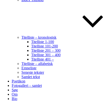
Titelliste – kronologisk
Titelliste 1-100
Titelliste 101-200
Titelliste 201 – 300
Titelliste 301 – 400
Titelliste 401 –
Titelliste – alfabetisk
Emneliste
Seneste tekster
Samlet tekst
Poetikon
Fotogalleri – samlet
Søg
Om
Bio