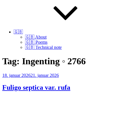
🇬🇧
🇬🇧 About
🇬🇧 Poems
🇬🇧 Technical note
Tag:
Ingenting ◦ 2766
Udgivet
18. januar 2026
21. januar 2026
den
Fuligo septica var. rufa