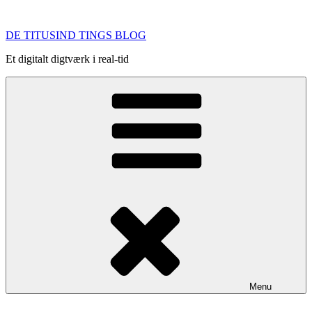
Videre
til
DE TITUSIND TINGS BLOG
indhold
Et digitalt digtværk i real-tid
Menu