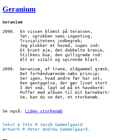
den
Geranium
Geranium
2098.  En vissen blomst på terassen,
       Tør, sprukken semi-ingenting,
       Trivialitetens indbegreb;
       Jeg plukker et hoved, suges ind:
       Et brunt øje, det dobbelte kranie,
       Stilkens bue, den gulligrøde rod:
       Alt er vitalt og spirende klart.
2099.  Geranium, af trane, oldgammel græsk,
       Det forhåndværende næbs princip;
       Ser igen, hvad andre før har set,
       Den gentagelse, der gør livet stort
       I det små, lagt ud på et havebord:
       Puffer med albuen til mit barnebarn:
       Se, kan du se det, et storkenæb.
Se også: 
Liden storkenæb
Tekst & foto © Jacob Gammelgaard
Artwork © Peter Andrew Gammelgaard.