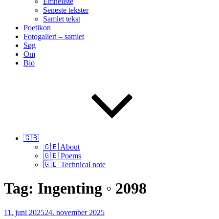
Emneliste
Seneste tekster
Samlet tekst
Poetikon
Fotogalleri – samlet
Søg
Om
Bio
🇬🇧
🇬🇧 About
🇬🇧 Poems
🇬🇧 Technical note
Tag:
Ingenting ◦ 2098
Udgivet
11. juni 2025
24. november 2025