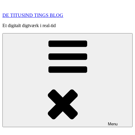
Videre
til
DE TITUSIND TINGS BLOG
indhold
Et digitalt digtværk i real-tid
Menu