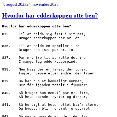
Udgivet
7. august 2023
24. november 2025
den
Hvorfor har edderkoppen otte ben?
Hvorfor har edderkoppen otte ben?
835.	Til at holde sig fast i sit net,

        Bruger edderkoppen par nr. ét.

836.	Til at holde en spræller i ro

        Bruger hun især par nr. to.

837.	Par nr. tre til at rulle det ind

        I mange lag edderkoppespind. 

838.	Men hvis der er farer, der lurer:

        Fugle, hvepse eller andre, der truer,

839.	Da har hun et hemmeligt nummer,

        Der får fjenden totalt i fjummer:

840.	Så bruger hun nemli’ par nr. fire,

        Så hele spindet ryster og dirrer,

841.	Så hurtigt at hele nettet bli’r sløret

        Og hvepsen bli’r enormt forstyrret.

842.	Så næste gang du er ude i det fri;
