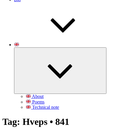
Udvid
undermenu
About
Poems
Technical note
Tag:
Hveps • 841