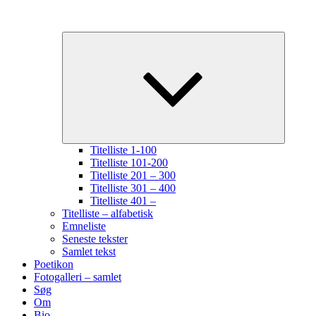
Udvid
underme
Titelliste 1-100
Titelliste 101-200
Titelliste 201 – 300
Titelliste 301 – 400
Titelliste 401 –
Titelliste – alfabetisk
Emneliste
Seneste tekster
Samlet tekst
Poetikon
Fotogalleri – samlet
Søg
Om
Bio