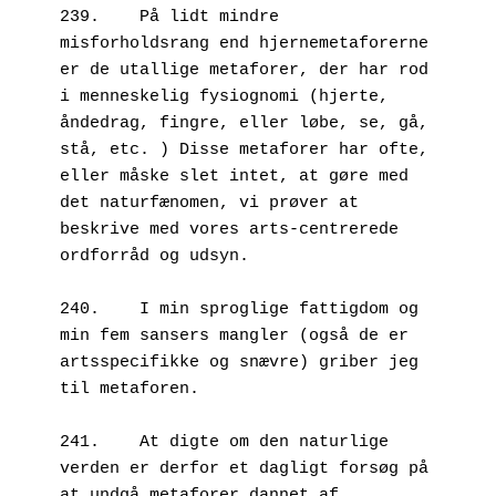
239.	På lidt mindre 
misforholdsrang end hjernemetaforerne 
er de utallige metaforer, der har rod 
i menneskelig fysiognomi (hjerte, 
åndedrag, fingre, eller løbe, se, gå, 
stå, etc. ) Disse metaforer har ofte, 
eller måske slet intet, at gøre med 
det naturfænomen, vi prøver at 
beskrive med vores arts-centrerede 
ordforråd og udsyn.

240.	I min sproglige fattigdom og 
min fem sansers mangler (også de er 
artsspecifikke og snævre) griber jeg 
til metaforen.

241.	At digte om den naturlige 
verden er derfor et dagligt forsøg på 
at undgå metaforer dannet af 