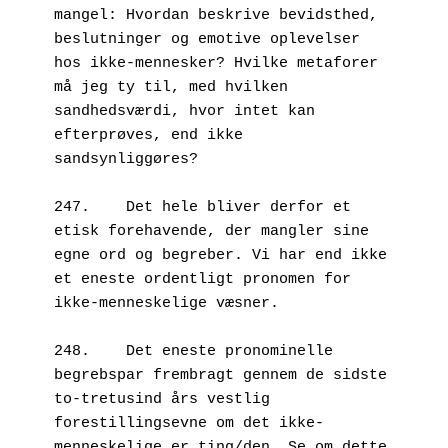
mangel: Hvordan beskrive bevidsthed, 
beslutninger og emotive oplevelser 
hos ikke-mennesker? Hvilke metaforer 
må jeg ty til, med hvilken 
sandhedsværdi, hvor intet kan 
efterprøves, end ikke 
sandsynliggøres?

247.	Det hele bliver derfor et 
etisk forehavende, der mangler sine 
egne ord og begreber. Vi har end ikke 
et eneste ordentligt pronomen for 
ikke-menneskelige væsner.

248.	Det eneste pronominelle 
begrebspar frembragt gennem de sidste 
to-tretusind års vestlig 
forestillingsevne om det ikke-
menneskelige er ting/den. Se om dette 