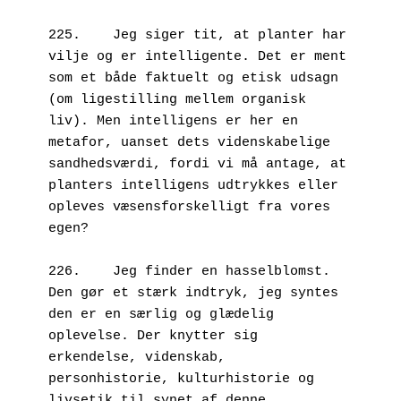
225.	Jeg siger tit, at planter har 
vilje og er intelligente. Det er ment 
som et både faktuelt og etisk udsagn 
(om ligestilling mellem organisk 
liv). Men intelligens er her en 
metafor, uanset dets videnskabelige 
sandhedsværdi, fordi vi må antage, at 
planters intelligens udtrykkes eller 
opleves væsensforskelligt fra vores 
egen?

226.	Jeg finder en hasselblomst. 
Den gør et stærk indtryk, jeg syntes 
den er en særlig og glædelig 
oplevelse. Der knytter sig 
erkendelse, videnskab, 
personhistorie, kulturhistorie og 
livsetik til synet af denne 