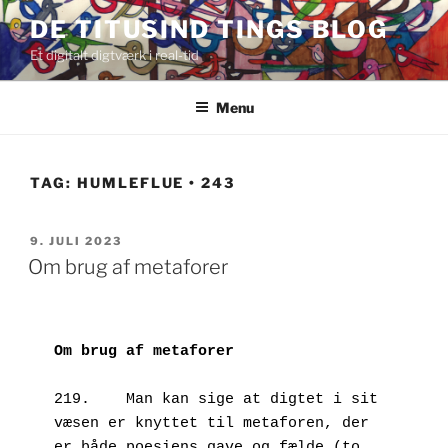
Videre
DE TITUSIND TINGS BLOG
til
Et digitalt digtværk i real-tid
indhold
Menu
TAG:
HUMLEFLUE • 243
UDGIVET
9. JULI 2023
DEN
Om brug af metaforer
Om brug af metaforer
219.	Man kan sige at digtet i sit 
væsen er knyttet til metaforen, der 
er både poesiens gave og fælde (to 