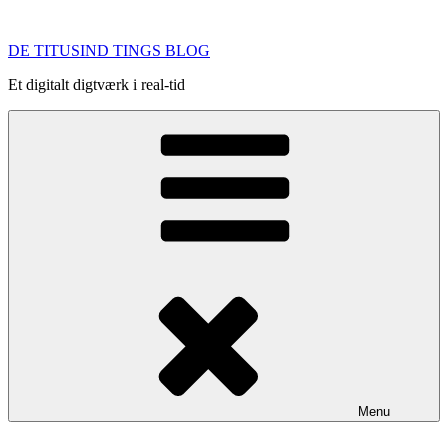
Videre
til
DE TITUSIND TINGS BLOG
indhold
Et digitalt digtværk i real-tid
Menu