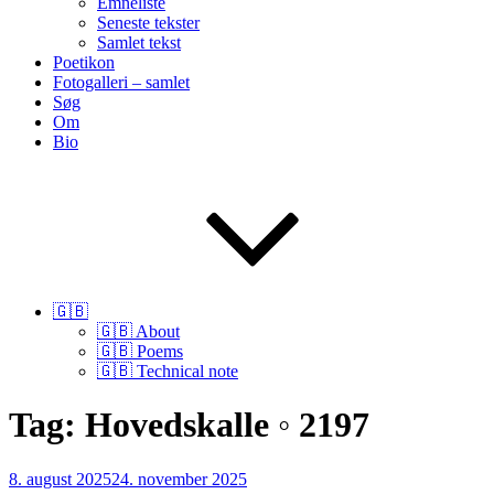
Emneliste
Seneste tekster
Samlet tekst
Poetikon
Fotogalleri – samlet
Søg
Om
Bio
🇬🇧
🇬🇧 About
🇬🇧 Poems
🇬🇧 Technical note
Tag:
Hovedskalle ◦ 2197
Udgivet
8. august 2025
24. november 2025