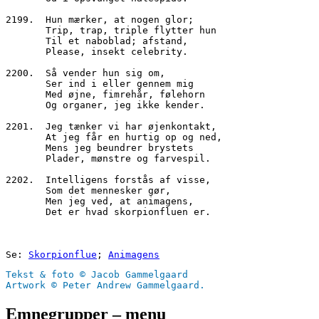
2199.  Hun mærker, at nogen glor;
       Trip, trap, triple flytter hun 
       Til et naboblad; afstand,
       Please, insekt celebrity.
2200.  Så vender hun sig om,
       Ser ind i eller gennem mig
       Med øjne, fimrehår, følehorn
       Og organer, jeg ikke kender.
2201.  Jeg tænker vi har øjenkontakt,
       At jeg får en hurtig op og ned,
       Mens jeg beundrer brystets
       Plader, mønstre og farvespil.
2202.  Intelligens forstås af visse,
       Som det mennesker gør,
       Men jeg ved, at animagens,
       Det er hvad skorpionfluen er.
Se: 
Skorpionflue
; 
Animagens
Tekst & foto © Jacob Gammelgaard
Artwork © Peter Andrew Gammelgaard.
Emnegrupper – menu