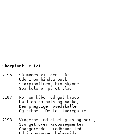
Skorpionflue (2)
2196.  Så mødes vi igen i år
       Ude i en hindbærbusk:
       Skorpionfluen, hin skønne,
       Spankulerer på et blad.
2197.  Fornem kåbe med gul krave
       Højt op om hals og nakke,
       Den prægtige hovedskalle
       Og næbbet! Dette flueregalie.
2198.  Vingerne indfattet glas og sort,
       Svunget over kropssegmenter
       Changerende i rødbrune led
       Ud i opsvunget halespids.