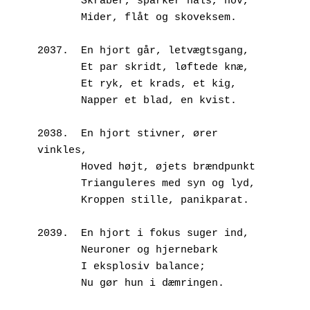
       Skraber, sparker hals, hov,
       Mider, flåt og skoveksem.
2037.  En hjort går, letvægtsgang,
       Et par skridt, løftede knæ,
       Et ryk, et krads, et kig,
       Napper et blad, en kvist.
2038.  En hjort stivner, ører 
vinkles, 
       Hoved højt, øjets brændpunkt
       Trianguleres med syn og lyd,
       Kroppen stille, panikparat.
2039.  En hjort i fokus suger ind,
       Neuroner og hjernebark
       I eksplosiv balance;
       Nu gør hun i dæmringen.