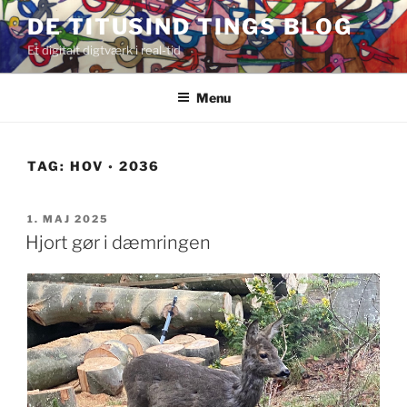
Videre
DE TITUSIND TINGS BLOG
til
Et digitalt digtværk i real-tid
indhold
Menu
TAG:
HOV ◦ 2036
UDGIVET
1. MAJ 2025
DEN
Hjort gør i dæmringen