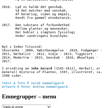
2816.  Lad os kalde det genskab,
       Så det matcher med venskab,
       Af berøring, viden og empati,
       Kendt fra gammel etnobotanik;
2817.  Den substans af forbundethed
       Mellem planter og mennesker,
       Der bobler i slægtens fysiologi
       Under vandringens bioalkymi.
Nyt i Index Titusind:
Skovranke ◦ 2809, Vækstbevægelse ◦ 2810, Fodgænger ◦ 
2811, Herbalist ◦ 2812, Vidje ◦ 2813, Tiggerurt ◦ 
2814, Modertræ ◦ 2815, Genskab ◦ 2816, Økoalkymi ◦ 
2817.
I erindring om
 John Gerard
 (1545-1612), 
Herball, or 
Generall Historie of Plantes
, 1597, illustreret, ca. 
1500 sider.
Tekst & foto © Jacob Gammelgaard
Artwork © Peter Andrew Gammelgaard.
Emnegrupper – menu