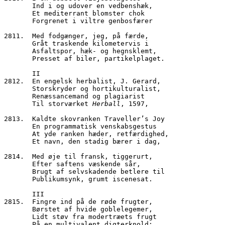
       Ind i og udover en vedbenshæk,
       Et mediterrant blomster chok
       Forgrenet i viltre genbosfærer
2811.  Med fodgænger, jeg, på færde,
       Gråt traskende kilometervis i
       Asfaltspor, hæk- og hegnsklemt,
       Presset af biler, partikelplaget.
       II
2812.  En engelsk herbalist, J. Gerard,
       Storskryder og hortikulturalist,
       Renæssancemand og plagiarist
       Til storværket 
Herball
, 1597,
2813.  Kaldte skovranken Traveller’s Joy
       En programmatisk venskabsgestus
       At yde ranken hæder, retfærdighed,
       Et navn, den stadig bærer i dag,
2814.  Med øje til fransk, tiggerurt,
       Efter saftens væskende sår,
       Brugt af selvskadende betlere til
       Publikumsynk, grumt iscenesat.
       III
2815.  Fingre ind på de røde frugter,
       Børstet af hvide goblelegemer,
       Lidt støv fra modertræets frugt
       På en multivalent digterknold;