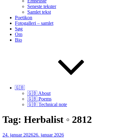
Emneliste
Seneste tekster
Samlet tekst
Poetikon
Fotogalleri – samlet
Søg
Om
Bio
🇬🇧
🇬🇧 About
🇬🇧 Poems
🇬🇧 Technical note
Tag:
Herbalist ◦ 2812
Udgivet
24. januar 2026
26. januar 2026