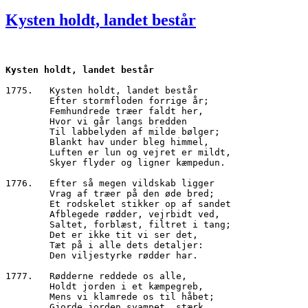
den
Kysten holdt, landet består
Kysten holdt, landet består
1775.	Kysten holdt, landet består
        Efter stormfloden forrige år;
        Femhundrede træer faldt her,
        Hvor vi går langs bredden
        Til labbelyden af milde bølger;
        Blankt hav under bleg himmel,
        Luften er lun og vejret er mildt,
        Skyer flyder og ligner kæmpedun.
1776.	Efter så megen vildskab ligger
        Vrag af træer på den øde bred;
        Et rodskelet stikker op af sandet
        Afblegede rødder, vejrbidt ved,
        Saltet, forblæst, filtret i tang;
        Det er ikke tit vi ser det,
        Tæt på i alle dets detaljer:
        Den viljestyrke rødder har.
1777.	Rødderne reddede os alle,
        Holdt jorden i et kæmpegreb,
        Mens vi klamrede os til håbet;
        Gjorde jorden svampet, stærk