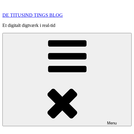
Videre
til
DE TITUSIND TINGS BLOG
indhold
Et digitalt digtværk i real-tid
Menu