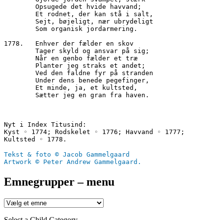
        Opsugede det hvide havvand;
        Et rodnet, der kan stå i salt,
        Sejt, bøjeligt, nær ubrydeligt
        Som organisk jordarmering.
1778.	Enhver der fælder en skov
        Tager skyld og ansvar på sig;
        Når en genbo fælder et træ
        Planter jeg straks et andet;
        Ved den faldne fyr på stranden
        Under dens benede pegefinger,
        Et minde, ja, et kultsted,
        Sætter jeg en gran fra haven.
Nyt i Index Titusind:
Kyst ◦ 1774; Rodskelet ◦ 1776; Havvand ◦ 1777; 
Kultsted ◦ 1778.
Tekst & foto © Jacob Gammelgaard
Artwork © Peter Andrew Gammelgaard.
Emnegrupper – menu
Select a Child Category