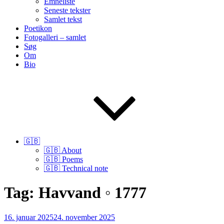
Emneliste
Seneste tekster
Samlet tekst
Poetikon
Fotogalleri – samlet
Søg
Om
Bio
🇬🇧
🇬🇧 About
🇬🇧 Poems
🇬🇧 Technical note
Tag:
Havvand ◦ 1777
Udgivet
16. januar 2025
24. november 2025