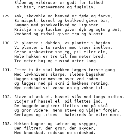
     Slåen og vildroser er godt for tæthed
     For bier, natsværmere og fugleliv.
129. Ask, skovæble og benved er føde og farve,
     Bærmispel, kornel og kvalkved giver bær,
     Sammen med pibekvalkved og liguster.
     Kristjørn og laurbær giver dyb og ægte grønt,
     Vedbend og tidsel giver frø og blomst.
130. Vi planter i dybden, vi planter i højden.
     Vi planter i to rækker med træer imellem,
     Gerne urskovstræ som eg, pil eller elm, 
     Hele hækken er tre til fem meter bred,
     Tre meter høj og tusind arter lang.
131. Efter ti år skal hækken lægges første gang.
     Med løvknivens skarpe, slebne bagsskær
     Hugges ungtræ næsten over ved roden
     Og lægges ned på skrå i hækkens retning.
     Nye rodskud vil vokse op og vokse til.
132. Stave af ask el. hassel slås ned langs midten.
     Vidjer af hassel el. pil flettes ind.
     De huggede ungtræer flettes ind på skrå
     Og gror videre, mens stave og vidjer forgår.
     Gentages og tilses i halvtreds år eller mere.
133. Hækken bugner og tætner og skygger,
     Den filtrer, den gror, den skyder,
     Med knopskud, rodskud og sideskud.