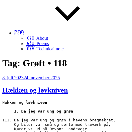
🇬🇧
🇬🇧 About
🇬🇧 Poems
🇬🇧 Technical note
Tag:
Grøft • 118
Udgivet
8. juli 2023
24. november 2025
den
Hækken og løvkniven
Hækken og løvkniven
I. Da jeg var ung og grøn
113. Da jeg var ung og grøn i havens bregnekrat, 
     Og biler var små og sorte med træværk på,
     Kører vi ud på Devons landeveje.