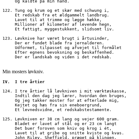
     Og kaldte på min hånd.
122. Tung og krum og et skær med schwung i,
     Et redskab fra et ældgammelt landbrug.
     Lavet til at trimme og lægge hække,
     Millioner af kilometer af levende hegn,
     Et fattigt, myggestukkent, slidsomt liv.
123. Løvknive har været brugt i årtusinder, 
     Der er fundet blade fra jernalderen.
     Udformet, tilpasset og afvejet til formålet
     Efter egnens bevoksning og beskaffenhed.
     Der er landskab og viden i det redskab.
Min mosters løvkniv.
IV.  I tre årtier
124. I tre årtier lå løvkniven i mit værktøskasse,
     Indtil den dag jeg lærer, hvordan den bruges,
     Og jeg takker moster for at efterlade mig, 
     Kejtet og hæs fra sin eneboergrund,
     Et levnedsvidne, et redskabstestamente.
125. Løvkniven er 38 cm lang og vejer 600 gram.
     Bladet er lavet af stål og er 23 cm langt 
     Det buer foroven som kniv og krog i ét,
     Lavet til at gribe og snitte kviste og kvas.
     John Riley, Sheffield, præget på klingen.