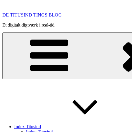
Videre
til
DE TITUSIND TINGS BLOG
indhold
Et digitalt digtværk i real-tid
Index Titusind
Index Titusind