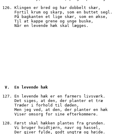
126. Klingen er bred og har dobbelt skær, 
     Fortil krum og skarp, som en buttet segl.
     På bagkanten et lige skær, som en økse,
     Til at kappe grene og unge buske,
     Når en levende hæk skal lægges.
 V.  En levende hæk
127. En levende hæk er en farmers livsværk.
     Det siges, at den, der planter et træ
     Træder i forhold til døden,
     Men jeg ved, at den, der planter en hæk
     Viser omsorg for sine efterkommere.
128. Først skal hækken plantes fra grunden.
     Vi bruger hvidtjørn, navr og hassel,
     Der giver fylde, godt ungtræ og højde.