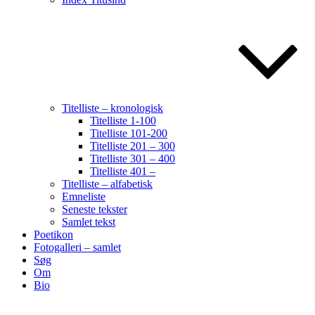
Titelliste – kronologisk
Titelliste 1-100
Titelliste 101-200
Titelliste 201 – 300
Titelliste 301 – 400
Titelliste 401 –
Titelliste – alfabetisk
Emneliste
Seneste tekster
Samlet tekst
Poetikon
Fotogalleri – samlet
Søg
Om
Bio