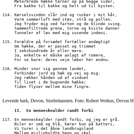
     Meterbrede hække tårner op på begge sider,
     Fra bakke til bakke og helt ud til kysten.
114. Kørselsvinden slår ind og rusker i mit hår,
     Varm sommerluft med støv, strå og pollen.
     Jeg fryder mig ved farten og de blinde sving.
     Sammenfiltrede grene, torne og kviste danner
     Tunneler af løv med mig susende indeni.
115. Forældre på forsædet fortæller andægtigt 
     Om hække, der er passet og trimmet
     I sekshundrede år eller mere.
     Ja, enkelte er måske anlagt af romere, 
     For se bare: deres veje løber hér endnu.
116. Minder snor sig gennem landet,
     Forbinder jord og hæk og vej og mig.
     Jeg rækker hånden ud af vinduet
     Til livet i de bugnende hække;
     Tiden flyver mellem mine fingre.
Levende hæk, Devon, Storbritannien. Foto: Robert Wolton, Devon 
     II.  En menneskealder randt forbi
117. En menneskealder randt forbi, og jeg er grå.
     Biler er små og blå, kører kun på batteri,
     Vi turer i det åbne landbrugsland
     Mellem misligholdte hegn og skel,