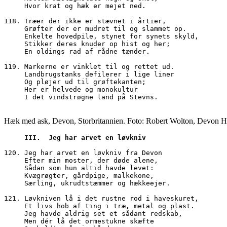
     Hvor krat og hæk er mejet ned.
118. Træer der ikke er stævnet i årtier,
     Grøfter der er mudret til og slammet op.
     Enkelte hovedpile, stynet for synets skyld, 
     Stikker deres knuder op hist og her;
     En oldings rad af rådne tænder.
119. Markerne er vinklet til og rettet ud.
     Landbrugstanks defilerer i lige liner
     Og pløjer ud til grøftekanten;
     Her er helvede og monokultur 
     I det vindstrøgne land på Stevns.
Hæk med ask, Devon, Storbritannien. Foto: Robert Wolton, Devon 
 III.  Jeg har arvet en løvkniv
120. Jeg har arvet en løvkniv fra Devon
     Efter min moster, der døde alene,
     Sådan som hun altid havde levet:
     Kvægrøgter, gårdpige, malkekone,
     Særling, ukrudtstæmmer og hækkeejer.
121. Løvkniven lå i det rustne rod i haveskuret,
     Et livs hob af ting i træ, metal og plast.
     Jeg havde aldrig set et sådant redskab,
     Men dér lå det ormestukne skæfte