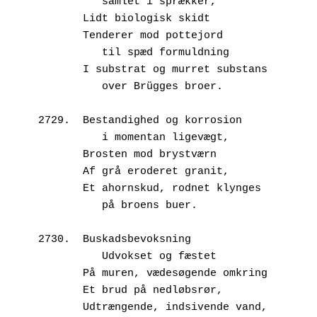
          samlet i sprækker,
       Lidt biologisk skidt
       Tenderer mod pottejord
          til spæd formuldning
       I substrat og murret substans
          over Brügges broer.
2729.  Bestandighed og korrosion
          i momentan ligevægt,
       Brosten mod brystværn
       Af grå eroderet granit,
       Et ahornskud, rodnet klynges
          på broens buer.
2730.  Buskadsbevoksning
          Udvokset og fæstet
       På muren, vædesøgende omkring
       Et brud på nedløbsrør,
       Udtrængende, indsivende vand,