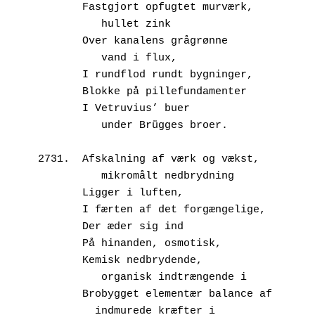
       Fastgjort opfugtet murværk,
          hullet zink
       Over kanalens grågrønne
          vand i flux, 
       I rundflod rundt bygninger,
       Blokke på pillefundamenter
       I Vetruvius’ buer
          under Brügges broer.
2731.  Afskalning af værk og vækst,
          mikromålt nedbrydning
       Ligger i luften,
       I færten af det forgængelige,
       Der æder sig ind
       På hinanden, osmotisk,
       Kemisk nedbrydende,
          organisk indtrængende i
       Brobygget elementær balance af
	 indmurede kræfter i 