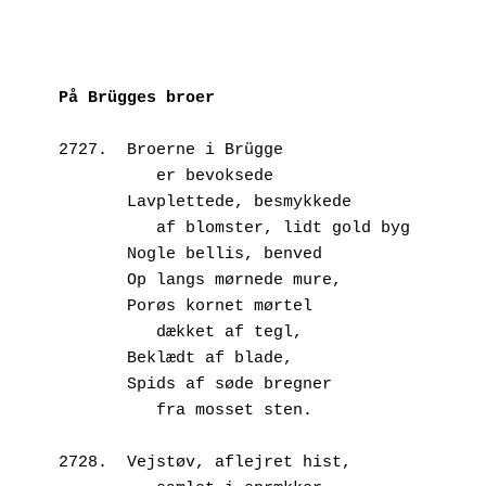
På Brügges broer
2727.  Broerne i Brügge
          er bevoksede
       Lavplettede, besmykkede
          af blomster, lidt gold byg
       Nogle bellis, benved
       Op langs mørnede mure,
       Porøs kornet mørtel
          dækket af tegl,
       Beklædt af blade,
       Spids af søde bregner
          fra mosset sten.
2728.  Vejstøv, aflejret hist,