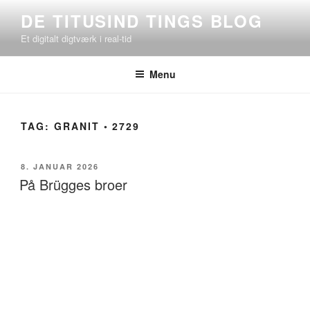
Videre
DE TITUSIND TINGS BLOG
til
Et digitalt digtværk i real-tid
indhold
Menu
TAG:
GRANIT ◦ 2729
UDGIVET
8. JANUAR 2026
DEN
På Brügges broer