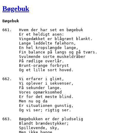
den
Bøgebuk
Bøgebuk
661.   Hvem der har set en bøgebuk

       Er et heldigt asen:

       Vingedækket er blågrønt blankt.

       Lange leddelte følehorn,

       En hel kropslængde lange,

       Fin balance på langs og på tværs.

       Svulmende sorte muskeldråber 

       På rødlige overlår.

       Brunt-orange forbryst 

       Og et lille sort hoved.

662.   Vi erfarer i glimt,

       Vi oplever i sekvenser,

       Få sekunder lange.

       Vores opmærksomhed 

       Er for det meste blind.

       Men nu og da

       Er situationen gunstig,

       Og vi ser; rigtig ser.

663.   Bøgebukken er der pludselig

       Blandt brændestykker;

       Spillevende, sky,

       Men ikke bange,
