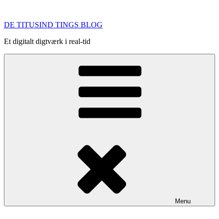
Videre
til
DE TITUSIND TINGS BLOG
indhold
Et digitalt digtværk i real-tid
Menu