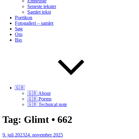
Emneliste
Seneste tekster
Samlet tekst
Poetikon
Fotogalleri – samlet
Søg
Om
Bio
🇬🇧
🇬🇧 About
🇬🇧 Poems
🇬🇧 Technical note
Tag:
Glimt • 662
Udgivet
9. juli 2023
24. november 2025