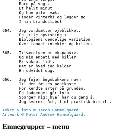
       Bare på vagt.

       Et halvt minut

       Og hun piler væk;

       Finder vinterhi og lægger æg

       I min brændestabel.

664.   Jeg værdsætter øjeblikket.

       En lille opvisning i

       Biologiens uendelige variation 

       Over temaet insekter og biller.

665.   Tilværelsen er ekspansiv,

       Og min empati med biller

       Er vokset lidt.

       Det er hvad jeg kalder 

       En udvidet dag.

666.   Jeg føjer bøgebukkens navn

       Til den fælles postkasse

       For kendte arter på grunden.

       En fodgænger går forbi

       Spørger mig: hva’ har du gang i,

Tekst & foto © Jacob Gammelgaard
Artwork © Peter Andrew Gammelgaard.
Emnegrupper – menu