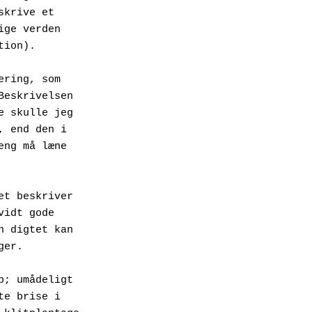
krive et 
ge verden 
tion).
ring, som 
eskrivelsen 
 skulle jeg 
 end den i 
ng må læne 
et beskriver 
idt gode 
 digtet kan 
ger.
p; umådeligt 
e brise i 