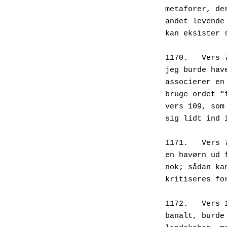
metaforer, de
andet levende
kan eksister 
1170.   Vers 
jeg burde hav
associerer en
bruge ordet “
vers 109, som
sig lidt ind 
1171.	Ve
en havørn ud 
nok; sådan ka
kritiseres fo
1172.	Ve
banalt, burde