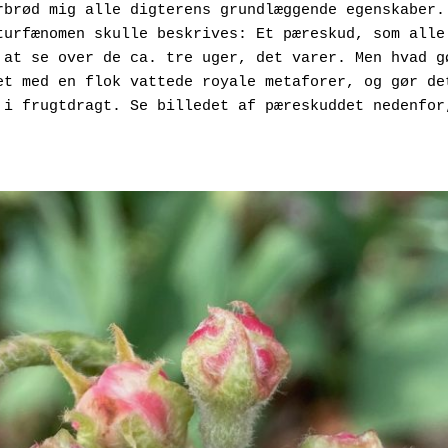
rbrød mig alle digterens grundlæggende egenskaber. 
turfænomen skulle beskrives: Et pæreskud, som alle 
 at se over de ca. tre uger, det varer. Men hvad gø
et med en flok vattede royale metaforer, og gør det
 i frugtdragt. Se billedet af pæreskuddet nedenfor,