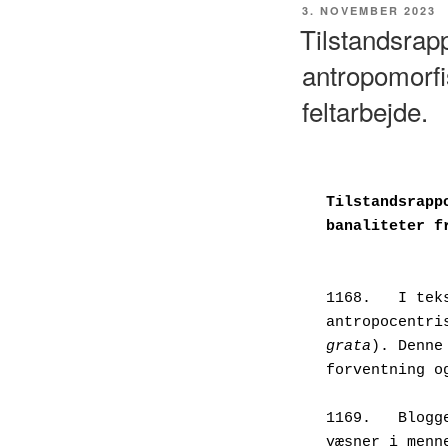
UDGIVET
3. NOVEMBER 2023
DEN
Tilstandsrapp
antropomorfi
feltarbejde.
Tilstandsrapp
banaliteter f
1168.	I 
antropocentri
grata
). Denne
forventning o
1169.	Bloggens poetiske mål er sproglig ligestilling for naturlige verdens 
væsner i menn