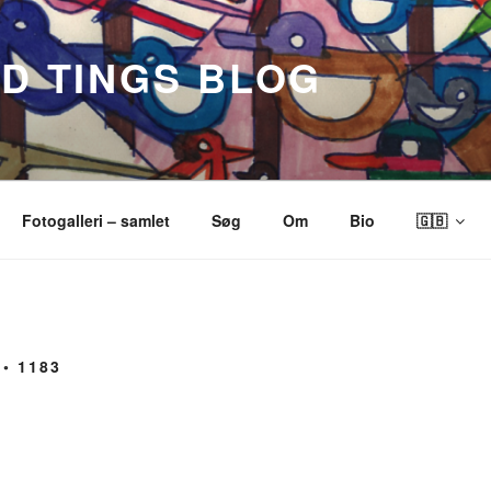
ND TINGS BLOG
Fotogalleri – samlet
Søg
Om
Bio
🇬🇧
◦ 1183