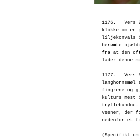
1176.	Ve
klokke om en 
liljekonvals 
berømte bjæld
fra at den of
lader denne me
1177.	V
langhornsmøl 
fingrene og g
kulturs mest 
tryllebundne.
væsner, der f
nedenfor et f
(Specifikt om