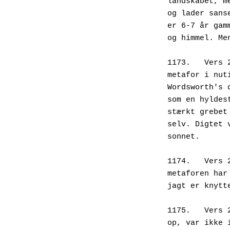
landskabet, m
og lader sans
er 6-7 år gam
og himmel. Me
1173.	Ve
metafor i nut
Wordsworth's 
som en hyldes
stærkt grebet
selv. Digtet 
sonnet. 
1174.	Ve
metaforen har
jagt er knytt
1175.	V
op, var ikke 