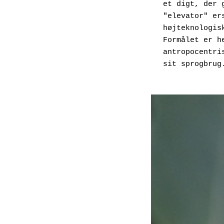
et digt, der 
"elevator" er
højteknologis
Formålet er h
antropocentri
sit sprogbrug