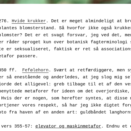
rs 276. 
Hvide krukker
. Det er meget almindeligt at bru
plantes blomsterstand. Så hvorfor ikke også krukker
blomster? Det er et svagt forsvar, jeg ved det, men
er råder sproget kun over botanisk fagterminologi s
te er seksualiseret, faktisk er ret så associations
tafor passere.

ers 350 ff.  
Fefølehorn
. Svært at retfærdiggøre, men sy
er så enestående og anderledes, at jeg slog mig sel
jorde det alligevel: greb tilbage til et af den ves
benyttede metaforer for ideen om det overjordiske, 
 Hvis der er nogen, som herefter syntes, at disse m
ortjener vores respekt, så har jeg ikke digtet forg
oto fra haven af en anden art: guldbåndet langhorns
 vers 355-57: 
elevator og maskinmetafor
. Endnu et 