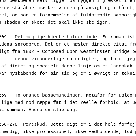
ens beskueren selv ligger på ryggen i græsset i en 
erne stå åbne, mærker vinden på ansigt og i håret, 
mel, og har en fornemmelse af fuldstændig samhørigh
n skaden er sket; det skal ikke ske igen.
rs 209.  
Det mægtige hjerte holder inde
. En romantisk
idens sprogbrug. Det er et næsten direkte citat fra
digt fra 1802 - Composed upon Westminster Bridge og
t til denne vidunderlige naturdigter, og fordi jeg 
 af digtet og specielt denne linje om et landskab i
var nyskabende for sin tid og er i øvrigt en teknis
rs 259.  
To orange bøssemundinger
. Metafor for ugleøjn
 lige med nød næppe fat i det reelle forhold, at ug
et sammen. Endnu en slap dag.
ers 268-278. 
Pæreskud
. Dette digt er i det hele forfejl
ihærdig, ikke professionel, ikke vedholdende, lod p