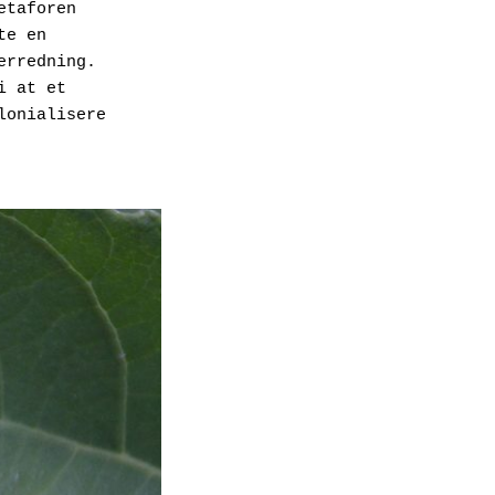
taforen 
e en 
rredning. 
 at et 
onialisere 