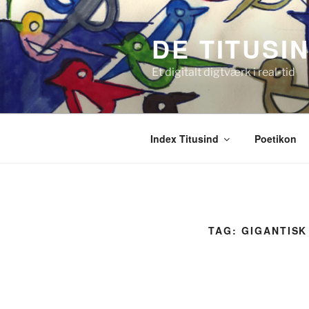
Videre
til
DE TITUSI
indhold
Et digitalt digtværk i real-tid
Index Titusind
Poetikon
TAG:
GIGANTISK 