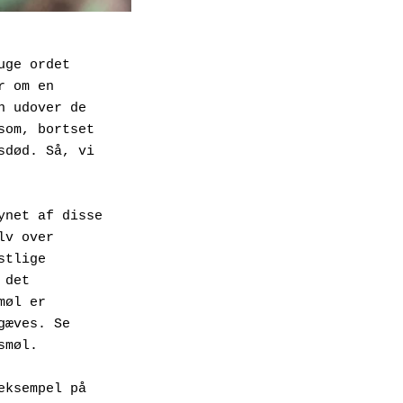
ge ordet 
 om en 
 udover de 
om, bortset 
død. Så, vi 
net af disse 
v over 
tlige 
det 
øl er 
æves. Se 
møl.

eksempel på 