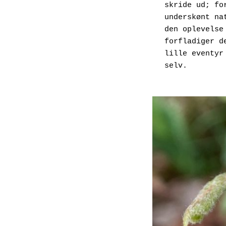
skride ud; fo
underskønt na
den oplevelse
forfladiger d
lille eventyr
selv. 