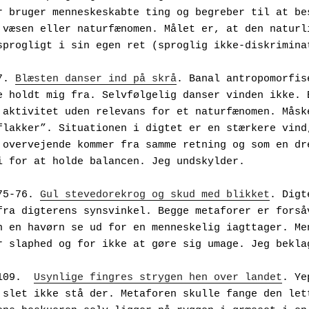
r bruger menneskeskabte ting og begreber til at bes
 væsen eller naturfænomen. Målet er, at den naturli
sprogligt i sin egen ret (sproglig ikke-diskrimina
7. 
Blæsten danser ind på skrå
. Banal antropomorfise
e holdt mig fra. Selvfølgelig danser vinden ikke. B
 aktivitet uden relevans for et naturfænomen. Måske
flakker”. Situationen i digtet er en stærkere vind,
 overvejende kommer fra samme retning og som en dre
i for at holde balancen. Jeg undskylder.
rs 75-76. 
Gul stevedorekrog og skud med blikket
. Digt
fra digterens synsvinkel. Begge metaforer er forsåv
n en havørn se ud for en menneskelig iagttager. Men
r slaphed og for ikke at gøre sig umage. Jeg bekla
rs 109.  
Usynlige fingres strygen hen over landet
. Ye
 slet ikke stå der. Metaforen skulle fange den lett