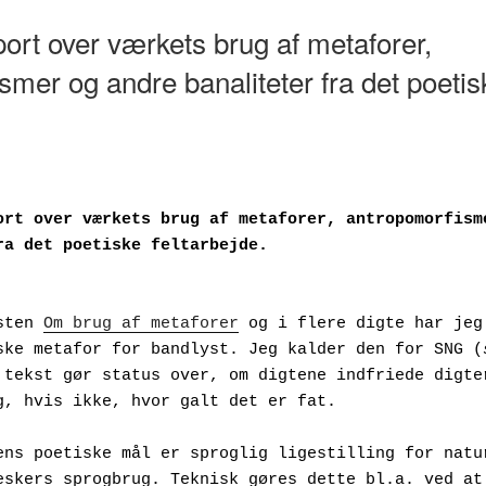
ort over værkets brug af metaforer,
smer og andre banaliteter fra det poetis
ort over værkets brug af metaforer, antropomorfisme
ra det poetiske feltarbejde.
teksten 
Om brug af metaforer
 og i flere digte har jeg 
ske metafor for bandlyst. Jeg kalder den for SNG (
 tekst gør status over, om digtene indfriede digter
g, hvis ikke, hvor galt det er fat.
eskers sprogbrug. Teknisk gøres dette bl.a. ved at 