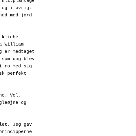
klitplantage 
og i øvrigt 
ed med jord 
 kliché-
 William 
 er medtaget 
som ung blev 
 ro med sig 
k perfekt 
e. Vel, 
leøjne og 
et. Jeg gav 
rincipperne 