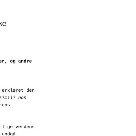
ke
r, og andre 
erklæret den 
simili non 
ens 
undgå 