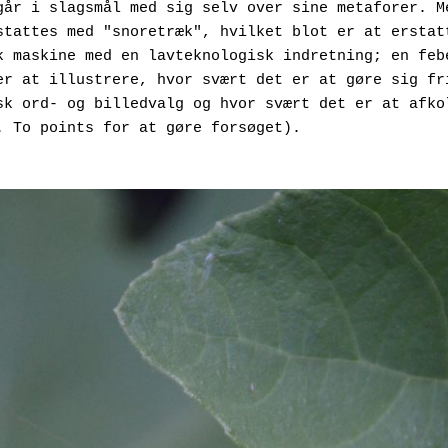
går i slagsmål med sig selv over sine metaforer. Me
stattes med "snoretræk", hvilket blot er at erstatt
k maskine med en lavteknologisk indretning; en febe
er at illustrere, hvor svært det er at gøre sig fri
sk ord- og billedvalg og hvor svært det er at afkol
. To points for at gøre forsøget).