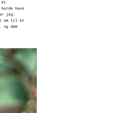
Et 
burde have 
r jeg: 
 om til et 
 og døm 