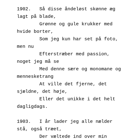
1902.   Så disse åndeløst skønne æg 
lagt på blade,
        Grønne og gule krukker med 
hvide borter,
        Som jeg kun har set på foto, 
men nu
        Efterstræber med passion, 
noget jeg må se
        Med denne sære og monomane og 
mennesketrang
        At ville det fjerne, det 
sjældne, det høje,
        Eller det unikke i det helt 
dagligdags.
1903.   I år lader jeg alle nælder 
stå, også træet,
        Der væltede ind over min 