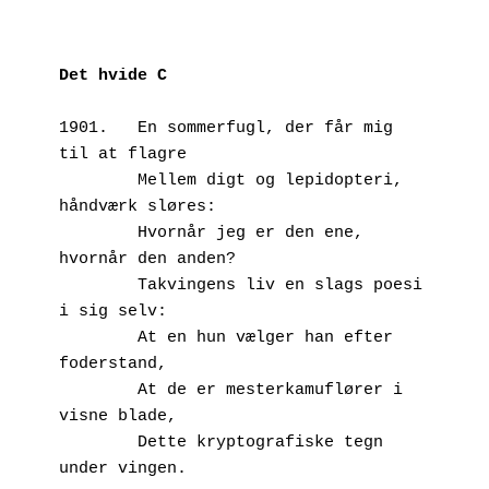
Det hvide C
1901.	En sommerfugl, der får mig 
til at flagre
        Mellem digt og lepidopteri, 
håndværk sløres:
        Hvornår jeg er den ene, 
hvornår den anden?
        Takvingens liv en slags poesi 
i sig selv:
        At en hun vælger han efter 
foderstand,
        At de er mesterkamuflører i 
visne blade,
        Dette kryptografiske tegn 
under vingen.