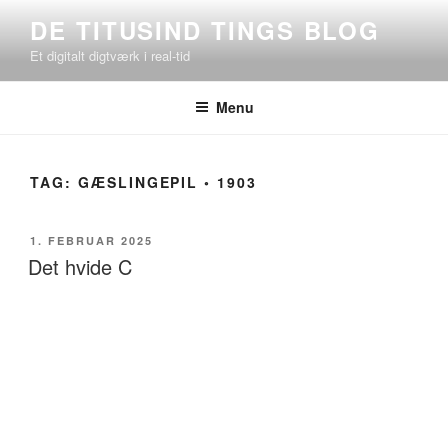
Videre
DE TITUSIND TINGS BLOG
til
Et digitalt digtværk i real-tid
indhold
Menu
TAG:
GÆSLINGEPIL ◦ 1903
UDGIVET
1. FEBRUAR 2025
DEN
Det hvide C