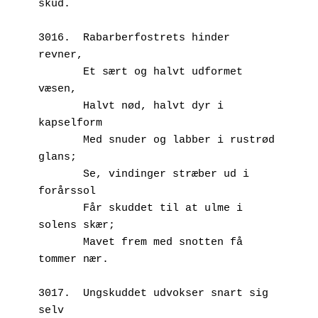
skud.
3016.  Rabarberfostrets hinder 
revner,
       Et sært og halvt udformet 
væsen,
       Halvt nød, halvt dyr i 
kapselform
       Med snuder og labber i rustrød 
glans;
       Se, vindinger stræber ud i 
forårssol
       Får skuddet til at ulme i 
solens skær;
       Mavet frem med snotten få 
tommer nær.
3017.  Ungskuddet udvokser snart sig 
selv