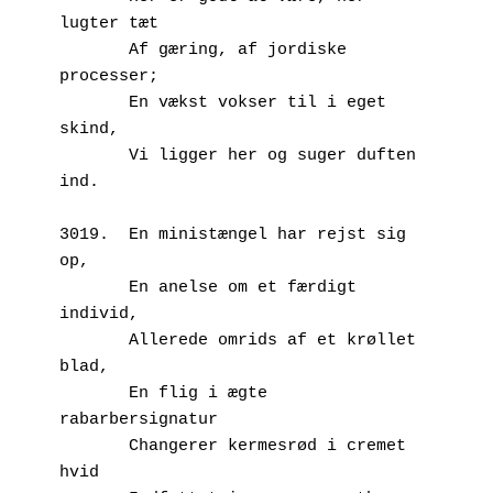
lugter tæt
       Af gæring, af jordiske 
processer;
       En vækst vokser til i eget 
skind,
       Vi ligger her og suger duften 
ind.
3019.  En ministængel har rejst sig 
op,
       En anelse om et færdigt 
individ,
       Allerede omrids af et krøllet 
blad,
       En flig i ægte 
rabarbersignatur
       Changerer kermesrød i cremet 
hvid