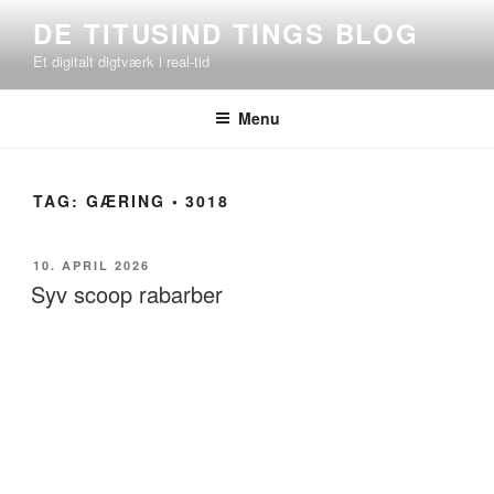
Videre
DE TITUSIND TINGS BLOG
til
Et digitalt digtværk i real-tid
indhold
Menu
TAG:
GÆRING ◦ 3018
UDGIVET
10. APRIL 2026
DEN
Syv scoop rabarber