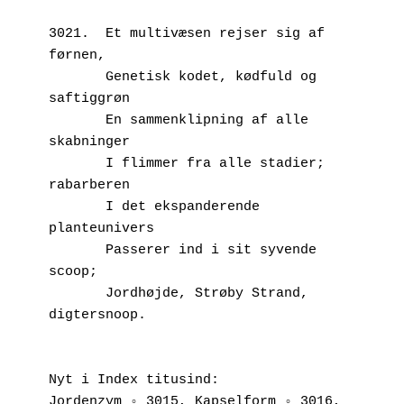
3021.  Et multivæsen rejser sig af 
førnen,
       Genetisk kodet, kødfuld og 
saftiggrøn
       En sammenklipning af alle 
skabninger
       I flimmer fra alle stadier; 
rabarberen
       I det ekspanderende 
planteunivers
       Passerer ind i sit syvende 
scoop;
       Jordhøjde, Strøby Strand, 
digtersnoop.
Nyt i Index titusind:
Jordenzym ◦ 3015, Kapselform ◦ 3016, 