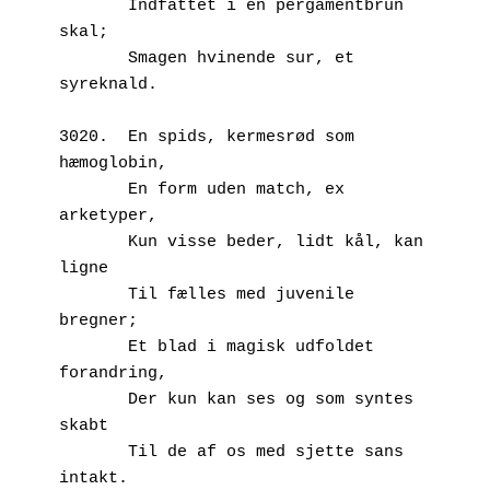
       Indfattet i en pergamentbrun 
skal;
       Smagen hvinende sur, et 
syreknald.
3020.  En spids, kermesrød som 
hæmoglobin,
       En form uden match, ex 
arketyper,
       Kun visse beder, lidt kål, kan 
ligne
       Til fælles med juvenile 
bregner;
       Et blad i magisk udfoldet 
forandring,
       Der kun kan ses og som syntes 
skabt
       Til de af os med sjette sans 
intakt.