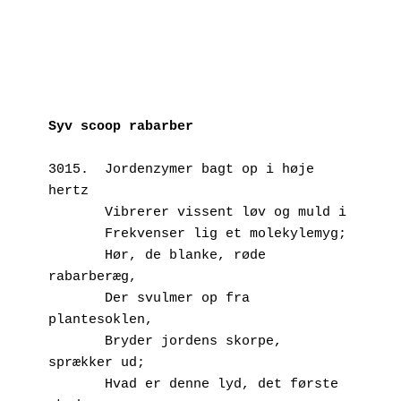
Syv scoop rabarber
3015.  Jordenzymer bagt op i høje 
hertz
       Vibrerer vissent løv og muld i
       Frekvenser lig et molekylemyg;
       Hør, de blanke, røde 
rabarberæg,
       Der svulmer op fra 
plantesoklen,
       Bryder jordens skorpe, 
sprækker ud;
       Hvad er denne lyd, det første 