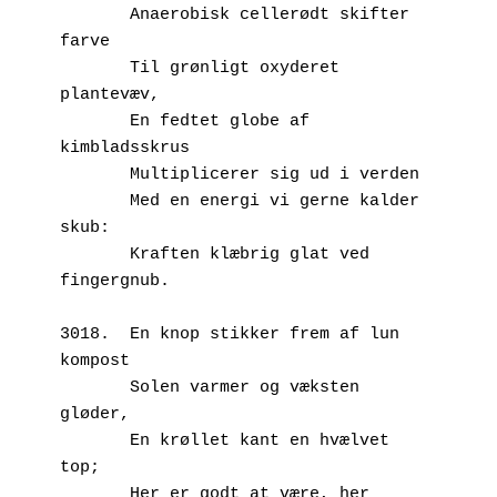
       Anaerobisk cellerødt skifter 
farve
       Til grønligt oxyderet 
plantevæv,
       En fedtet globe af 
kimbladsskrus
       Multiplicerer sig ud i verden
       Med en energi vi gerne kalder 
skub:
       Kraften klæbrig glat ved 
fingergnub.
3018.  En knop stikker frem af lun 
kompost
       Solen varmer og væksten 
gløder,
       En krøllet kant en hvælvet 
top;
       Her er godt at være, her 