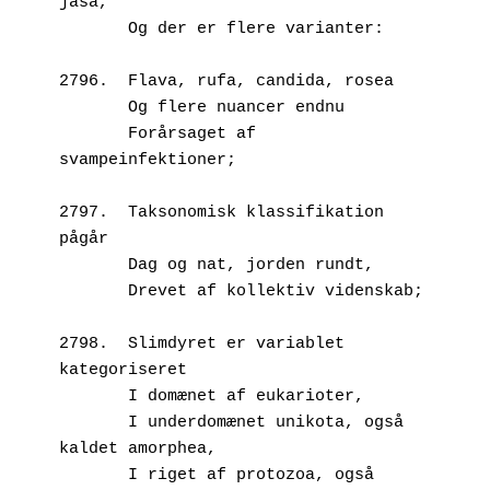
jaså,
       Og der er flere varianter:
2796.  Flava, rufa, candida, rosea
       Og flere nuancer endnu
       Forårsaget af 
svampeinfektioner;
2797.  Taksonomisk klassifikation 
pågår
       Dag og nat, jorden rundt,
       Drevet af kollektiv videnskab;
2798.  Slimdyret er variablet 
kategoriseret
       I domænet af eukarioter,
       I underdomænet unikota, også 
kaldet amorphea,
       I riget af protozoa, også 