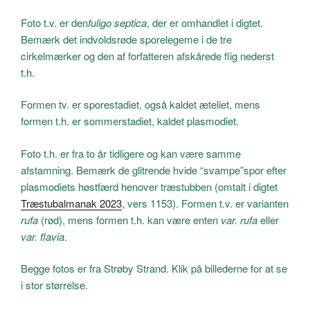
Foto t.v. er den
fuligo septica
, der er omhandlet i digtet.
Bemærk det indvoldsrøde sporelegeme i de tre
cirkelmærker og den af forfatteren afskårede flig nederst
t.h.
Formen tv. er sporestadiet, også kaldet æteliet, mens
formen t.h. er sommerstadiet, kaldet plasmodiet.
Foto t.h. er fra to år tidligere og kan være samme
afstamning. Bemærk de glitrende hvide “svampe”spor efter
plasmodiets høstfærd henover træstubben (omtalt i digtet
Træstubalmanak 2023
, vers 1153). Formen t.v. er varianten
rufa
(rød), mens formen t.h. kan være enten
var. rufa
eller
var. flavia
.
Begge fotos er fra Strøby Strand. Klik på billederne for at se
i stor størrelse.