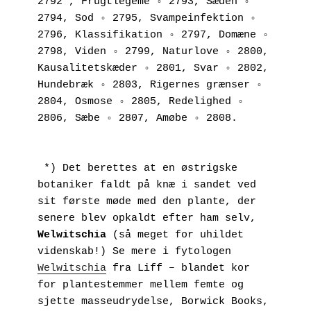
2792 , Frugtlegeme ◦ 2793, Sæden ◦ 
2794, Sod ◦ 2795, Svampeinfektion ◦ 
2796, Klassifikation ◦ 2797, Domæne ◦ 
2798, Viden ◦ 2799, Naturlove ◦ 2800, 
Kausalitetskæder ◦ 2801, Svar ◦ 2802, 
Hundebræk ◦ 2803, Rigernes grænser ◦ 
2804, Osmose ◦ 2805, Redelighed ◦ 
2806, Sæbe ◦ 2807, Amøbe ◦ 2808.
 *) Det berettes at en østrigske 
botaniker faldt på knæ i sandet ved 
sit første møde med den plante, der 
senere blev opkaldt efter ham selv, 
Welwitschia
 (så meget for uhildet 
videnskab!) Se mere i fytologen 
Welwitschia
 fra Liff – blandet kor 
for plantestemmer mellem femte og 
sjette masseudrydelse, Borwick Books, 