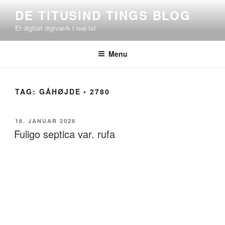
Videre
DE TITUSIND TINGS BLOG
til
Et digitalt digtværk i real-tid
indhold
Menu
TAG:
GÅHØJDE ◦ 2780
UDGIVET
18. JANUAR 2026
DEN
Fuligo septica var. rufa