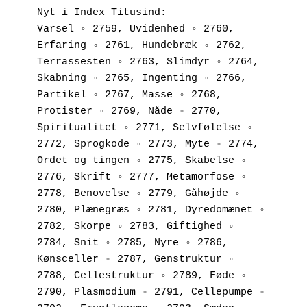
Nyt i Index Titusind:
Varsel ◦ 2759, Uvidenhed ◦ 2760, 
Erfaring ◦ 2761, Hundebræk ◦ 2762, 
Terrassesten ◦ 2763, Slimdyr ◦ 2764, 
Skabning ◦ 2765, Ingenting ◦ 2766, 
Partikel ◦ 2767, Masse ◦ 2768, 
Protister ◦ 2769, Nåde ◦ 2770, 
Spiritualitet ◦ 2771, Selvfølelse ◦ 
2772, Sprogkode ◦ 2773, Myte ◦ 2774, 
Ordet og tingen ◦ 2775, Skabelse ◦ 
2776, Skrift ◦ 2777, Metamorfose ◦ 
2778, Benovelse ◦ 2779, Gåhøjde ◦ 
2780, Plænegræs ◦ 2781, Dyredomænet ◦ 
2782, Skorpe ◦ 2783, Giftighed ◦ 
2784, Snit ◦ 2785, Nyre ◦ 2786, 
Kønsceller ◦ 2787, Genstruktur ◦ 
2788, Cellestruktur ◦ 2789, Føde ◦ 
2790, Plasmodium ◦ 2791, Cellepumpe ◦ 