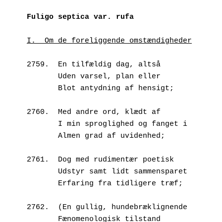
Fuligo septica var. rufa
I.  Om de foreliggende omstændigheder
2759.  En tilfældig dag, altså
       Uden varsel, plan eller
       Blot antydning af hensigt;
2760.  Med andre ord, klædt af
       I min sproglighed og fanget i
       Almen grad af uvidenhed;
2761.  Dog med rudimentær poetisk 
       Udstyr samt lidt sammensparet 
       Erfaring fra tidligere træf;
2762.  (En gullig, hundebræklignende
       Fænomenologisk tilstand