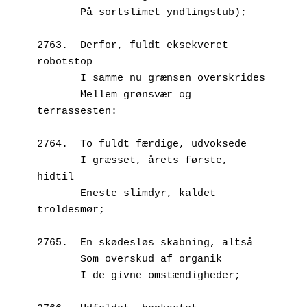
       På sortslimet yndlingstub);
2763.  Derfor, fuldt eksekveret 
robotstop
       I samme nu grænsen overskrides
       Mellem grønsvær og 
terrassesten:
2764.  To fuldt færdige, udvoksede
       I græsset, årets første, 
hidtil 
       Eneste slimdyr, kaldet 
troldesmør;
2765.  En skødesløs skabning, altså
       Som overskud af organik
       I de givne omstændigheder;