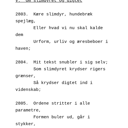
V.  Om slimdyret og digtet
2803.  Kære slimdyr, hundebræk 
spejlæg,
       Eller hvad vi nu skal kalde 
dem
       Urform, urliv og æresbeboer i 
haven;
2804.  Mit tekst snubler i sig selv;
       Som slimdyret krydser rigers 
grænser,
       Så krydser digtet ind i 
videnskab;
2805.  Ordene stritter i alle 
parametre,
       Formen buler ud, går i 
stykker,