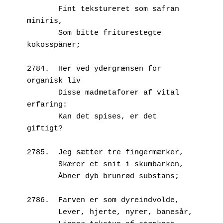
       Fint tekstureret som safran 
miniris,
       Som bitte friturestegte 
kokosspåner;
2784.  Her ved ydergrænsen for 
organisk liv
       Disse madmetaforer af vital 
erfaring:
       Kan det spises, er det 
giftigt?
2785.  Jeg sætter tre fingermærker,
       Skærer et snit i skumbarken,
       Åbner dyb brunrød substans;
2786.  Farven er som dyreindvolde,
       Lever, hjerte, nyrer, banesår,