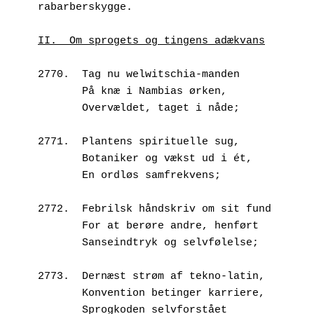
rabarberskygge.
II.  Om sprogets og tingens adækvans
2770.  Tag nu welwitschia-manden
       På knæ i Nambias ørken,  
       Overvældet, taget i nåde;
2771.  Plantens spirituelle sug,
       Botaniker og vækst ud i ét,
       En ordløs samfrekvens;
2772.  Febrilsk håndskriv om sit fund
       For at berøre andre, henført
       Sanseindtryk og selvfølelse;
2773.  Dernæst strøm af tekno-latin,
       Konvention betinger karriere,
       Sprogkoden selvforstået 