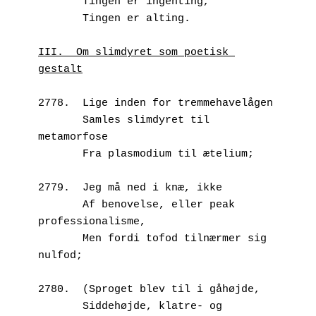
       Tingen er ingenting, 
       Tingen er alting.
III.  Om slimdyret som poetisk 
gestalt
2778.  Lige inden for tremmehavelågen
       Samles slimdyret til 
metamorfose
       Fra plasmodium til ætelium;
2779.  Jeg må ned i knæ, ikke
       Af benovelse, eller peak 
professionalisme,
       Men fordi tofod tilnærmer sig 
nulfod;
2780.  (Sproget blev til i gåhøjde,
       Siddehøjde, klatre- og 