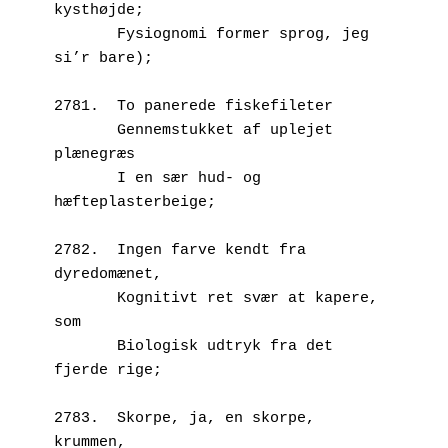
kysthøjde;
       Fysiognomi former sprog, jeg 
si’r bare);
2781.  To panerede fiskefileter
       Gennemstukket af uplejet 
plænegræs
       I en sær hud- og 
hæfteplasterbeige;
2782.  Ingen farve kendt fra 
dyredomænet,
       Kognitivt ret svær at kapere, 
som
       Biologisk udtryk fra det 
fjerde rige;
2783.  Skorpe, ja, en skorpe, 
krummen,