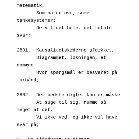
matematik,
       Som naturlove, some 
tankesystemer:
       De vil det hele, det totale 
svar;
2801.  Kausalitetskæderne afdækket,
       Diagrammet, løsningen, et 
domæne 
       Hvor spørgsmål er besvaret på 
forhånd;
2802.  Det bedste digtet kan er måske
       At suge til sig, rumme så 
meget af det,
       Vi ikke ved, og ikke vil have 
svar på;