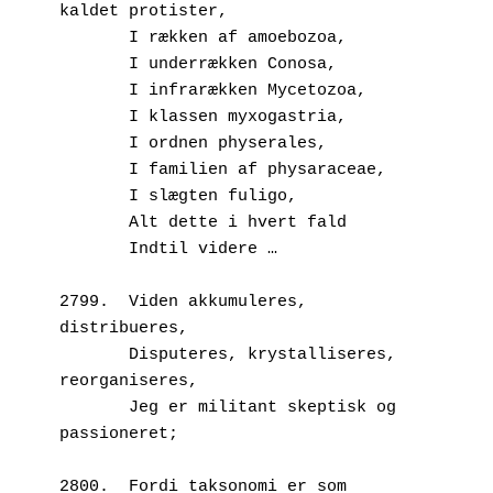
kaldet protister,
       I rækken af amoebozoa,
       I underrækken Conosa,
       I infrarækken Mycetozoa,
       I klassen myxogastria,
       I ordnen physerales,
       I familien af physaraceae,
       I slægten fuligo,
       Alt dette i hvert fald 
       Indtil videre …
2799.  Viden akkumuleres, 
distribueres,
       Disputeres, krystalliseres, 
reorganiseres,
       Jeg er militant skeptisk og 
passioneret;
2800.  Fordi taksonomi er som 