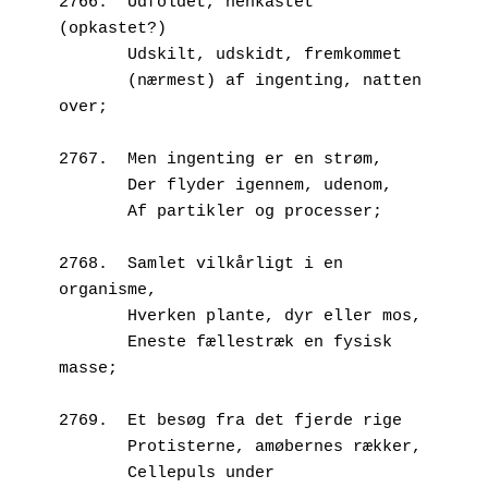
2766.  Udfoldet, henkastet 
(opkastet?)
       Udskilt, udskidt, fremkommet
       (nærmest) af ingenting, natten 
over;
2767.  Men ingenting er en strøm,
       Der flyder igennem, udenom,
       Af partikler og processer;
2768.  Samlet vilkårligt i en 
organisme,
       Hverken plante, dyr eller mos,
       Eneste fællestræk en fysisk 
masse;
2769.  Et besøg fra det fjerde rige
       Protisterne, amøbernes rækker,
       Cellepuls under 