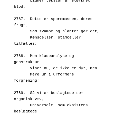
       Ligner tekstur af størknet 
blod;
2787.  Dette er sporemassen, deres 
frugt,
       Som svampe og planter gør det,
       Kønsceller, stamceller 
tilfælles;
2788.  Men kladeanalyse og 
genstruktur
       Viser nu, de ikke er dyr, men
       Mere ur i urformers 
forgrening;
2789.  Så vi er beslægtede som 
organisk væv,
       Universelt, som eksistens 
beslægtede