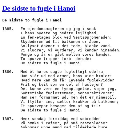
den
De sidste to fugle i Hanoi
De sidste to fugle i Hanoi
1885.	En ejendomsmægleren og jeg i snak
        I hans nyeste og bedste lejlighed,
        En fem-etages blok ved Vestsøpromenaden;
        Skydedøren ud til balkonen er åben,
        Sollyset dovner i det fede, blanke vand.
        Vi sludrer, vi vurderer, vi kender hinanden,
        Penge og år er gået mellem vores hænder.
        To spurve tripper forbi derude:
        De sidste to fugle i Hanoi.
1886.   Med ét høres sagte fuglefløjt udefra;
        Han slår ud med armen, hans øjne himler:
        Hvad mere kan du få: Levende fuglekvidder
        Frit og kvit som en del af huslejen?
        Det kunne være en lydoptagelse, siger jeg,
        Syntetiske fuglestemmer, sensoraktiveret;
        Han ser fornærmet ud, men det er mimespil.
        Vi flytter ind, sætter krukker på balkonen;
        Et spurvepar besøger dem af og til:
        De sidste to fugle i Hanoi.
1887.	Hver søndag formiddag ved søbredden
        På bænke i cafeer, på små rastepladser
        Ankommer unge mænd med tildækkede bure