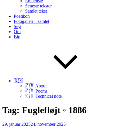
Emneliste
Seneste tekster
Samlet tekst
Poetikon
Fotogalleri – samlet
Søg
Om
Bio
🇬🇧
🇬🇧 About
🇬🇧 Poems
🇬🇧 Technical note
Tag:
Fuglefløjt ◦ 1886
Udgivet
29. januar 2025
24. november 2025