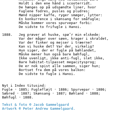
        Holdt i den ene hånd i scooterridt.
        De hænges op på udspændte liner, hvor
        Fuglene fodres, pusles og pludres;
        Mænd nipper kaffe, ryger smøger, lytter:
        En konkurrence i skønsang for småfugle;
        Måske kommer vores spurvepar forbi:
        De sidste to frifugle i Hanoi.
1888.	Jeg prøver at huske, spø’r min elskede:
        Var der måger over søen, krager i skraldet,
        Var der finker og mejser i træerne?
        Kan vi huske det? Var der, virkelig? 
        Hun siger, der er fugle på bøhlandet,
        Måske mener hun også bare bøhfugl,
        Ikke uvenligt, ikke anti-fugl, slet ikke,
        Bare habitat-tilpasset megacitysprog;
        De er nok spist alle sammen, siger hun;
        Bortset fra dem på vores balkon:
        De sidste to fugle i Hanoi.
Nyt i Index titusind:
Fugle ◦ 1885; Fuglefløjt ◦ 1886; Spurvepar ◦ 1886; 
Søbred ◦ 1887; Skønsang ◦ 1887; Bøhland ◦ 1888; 
Bøhfugl ◦ 1888.
Tekst & foto © Jacob Gammelgaard
Artwork © Peter Andrew Gammelgaard.