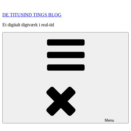
Videre
til
DE TITUSIND TINGS BLOG
indhold
Et digitalt digtværk i real-tid
Menu