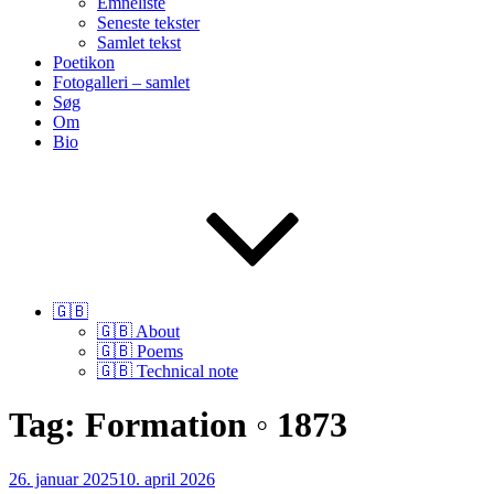
Emneliste
Seneste tekster
Samlet tekst
Poetikon
Fotogalleri – samlet
Søg
Om
Bio
🇬🇧
🇬🇧 About
🇬🇧 Poems
🇬🇧 Technical note
Tag:
Formation ◦ 1873
Udgivet
26. januar 2025
10. april 2026