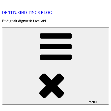
Videre
til
DE TITUSIND TINGS BLOG
indhold
Et digitalt digtværk i real-tid
Menu