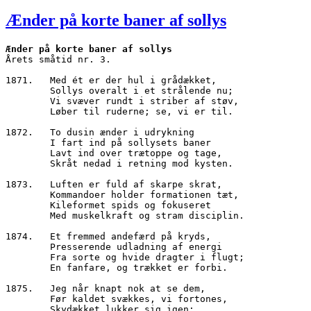
den
Ænder på korte baner af sollys
Ænder på korte baner af sollys
Årets småtid nr. 3.
1871.	Med ét er der hul i grådækket,
        Sollys overalt i et strålende nu;
        Vi svæver rundt i striber af støv,
        Løber til ruderne; se, vi er til.
1872.	To dusin ænder i udrykning
        I fart ind på sollysets baner
        Lavt ind over trætoppe og tage,
        Skråt nedad i retning mod kysten.
1873.	Luften er fuld af skarpe skrat,
        Kommandoer holder formationen tæt,
        Kileformet spids og fokuseret
        Med muskelkraft og stram disciplin.
1874.	Et fremmed andefærd på kryds,
        Presserende udladning af energi
        Fra sorte og hvide dragter i flugt;
        En fanfare, og trækket er forbi.
1875.	Jeg når knapt nok at se dem,
        Før kaldet svækkes, vi fortones,
        Skydækket lukker sig igen;