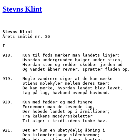
den
Stevns Klint
Stevns Klint
Årets småtid nr. 36
I
918.	Kun til fods mærker man landets linjer:
        Hvordan undergrunden bølger under stien,
        Hvordan sten og rødder skubber jorden ud
        Og vandet åbner revner, sprætter fladen op.
919.	Nogle vandrere siger at de kan mærke 
        Stiens molekyler mellem deres tæer;
        De kan mærke, hvordan landet blev lavet,
        Lag på lag, havbund ovenpå havbund.
920.	Kun med fødder og med fingre
        Fornemmer man de levende lag,
        Der hobede landet op i årmillioner;
        Fra kalkens mosdyrsskeletter
        Til alger i kridttidens lunke hav. 
921.	Det er kun en ubetydelig åbning i
        Den kilometerlange slåenbræmme;
        Men hér er stien ud over kanten: