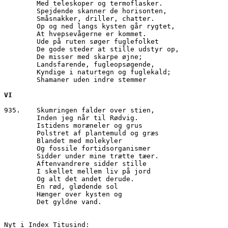
        Med teleskoper og termoflasker.
        Spejdende skanner de horisonten,
        Småsnakker, driller, chatter.
        Op og ned langs kysten går rygtet,
        At hvepsevågerne er kommet.
        Ude på ruten søger fuglefolket
        De gode steder at stille udstyr op, 
        De misser med skarpe øjne;
        Landsfarende, fugleopsøgende,
        Kyndige i naturtegn og fuglekald;
        Shamaner uden indre stemmer
VI
935.	Skumringen falder over stien,
        Inden jeg når til Rødvig.
        Istidens moræneler og grus
        Polstret af plantemuld og græs
        Blandet med molekyler 
        Og fossile fortidsorganismer
        Sidder under mine trætte tæer.
        Aftenvandrere sidder stille
        I skellet mellem liv på jord
        Og alt det andet derude.
        En rød, glødende sol 
        Hænger over kysten og
        Det gyldne vand.
Nyt i Index Titusind: