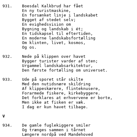
931.	Boesdal Kalkbrud har fået
        En ny turistmaskine,
        En forsænket linje i landskabet
        Bygget af stedet selv;
        En evighedsvision om 
        Bygning og landskab i ét;
        En tidskapsel til eftertiden,
        En moderne landskabsfortælling
        Om klinten, livet, kosmos,
        Og os.
932.	Nede på klippen over havet
        Bygger turister varder af sten;
        Urgammel landskabsarkitektur,
        Den første fortælling om universet.
933.	Ude på sporet står skilte
        Med den nutidsnære skildring
        Af klippeskærere, flinteknusere,
        Forarmede fiskere, kirkebyggere.
        Det forklares at erhvervene er borte,
        Men ikke at fisken er væk.
        I dag er kun havet tilbage.
V
934.	De gamle fuglekiggere smiler
        Og trænges sammen i tårnet
        Længere nordpå ved Mandehoved