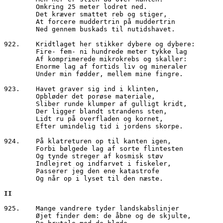
        Omkring 25 meter lodret ned.
        Det kræver smattet reb og stiger,
        At forcere muddertrin på muddertrin 
        Ned gennem buskads til nutidshavet.
922.	Kridtlaget her stikker dybere og dybere:
        Fire- fem- ni hundrede meter tykke lag
        Af komprimerede mikrokrebs og skaller:
        Enorme lag af fortids liv og mineraler
        Under min fødder, mellem mine fingre.
923.	Havet graver sig ind i klinten,
        Opbløder det porøse materiale,
        Sliber runde klumper af gulligt kridt,
        Der ligger blandt strandens sten,
        Lidt ru på overfladen og kornet,
        Efter umindelig tid i jordens skorpe.
924.	På klatreturen op til kanten igen,
        Forbi bølgede lag af sorte flintesten
        Og tynde streger af kosmisk støv
        Indlejret og indfarvet i fiskeler,
        Passerer jeg den ene katastrofe
        Og når op i lyset til den næste.
II
925.	Mange vandrere tyder landskabslinjer
        Øjet finder dem: de åbne og de skjulte,