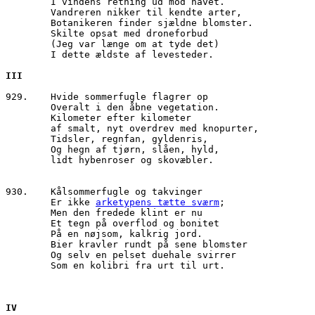
        I vindens retning ud mod havet.
        Vandreren nikker til kendte arter,
        Botanikeren finder sjældne blomster.
        Skilte opsat med droneforbud
        (Jeg var længe om at tyde det)
        I dette ældste af levesteder.
III
929.	Hvide sommerfugle flagrer op
        Overalt i den åbne vegetation.
        Kilometer efter kilometer 
        af smalt, nyt overdrev med knopurter,
        Tidsler, regnfan, gyldenris,
        Og hegn af tjørn, slåen, hyld,
        lidt hybenroser og skovæbler.
930.	Kålsommerfugle og takvinger
        Er ikke 
arketypens tætte sværm
;
        Men den fredede klint er nu 
        Et tegn på overflod og bonitet
        På en nøjsom, kalkrig jord.
        Bier kravler rundt på sene blomster
        Og selv en pelset duehale svirrer
        Som en kolibri fra urt til urt. 
IV