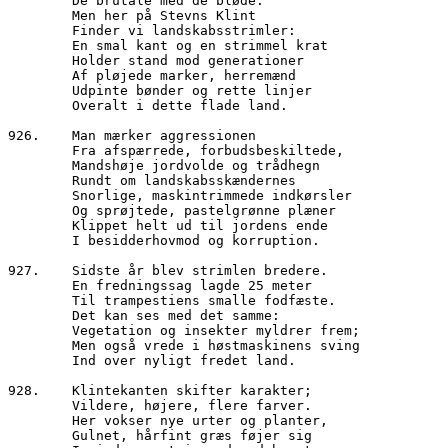
        De brutale med de bløde.
        Men her på Stevns Klint 
        Finder vi landskabsstrimler:
        En smal kant og en strimmel krat
        Holder stand mod generationer 
        Af pløjede marker, herremænd
        Udpinte bønder og rette linjer 
        Overalt i dette flade land.
926.	Man mærker aggressionen
        Fra afspærrede, forbudsbeskiltede,
        Mandshøje jordvolde og trådhegn
        Rundt om landskabsskændernes 
        Snorlige, maskintrimmede indkørsler
        Og sprøjtede, pastelgrønne plæner
        Klippet helt ud til jordens ende
        I besidderhovmod og korruption.
927.	Sidste år blev strimlen bredere.
        En fredningssag lagde 25 meter
        Til trampestiens smalle fodfæste.
        Det kan ses med det samme:
        Vegetation og insekter myldrer frem;
        Men også vrede i høstmaskinens sving
        Ind over nyligt fredet land.
928.	Klintekanten skifter karakter;
        Vildere, højere, flere farver.
        Her vokser nye urter og planter,
        Gulnet, hårfint græs føjer sig