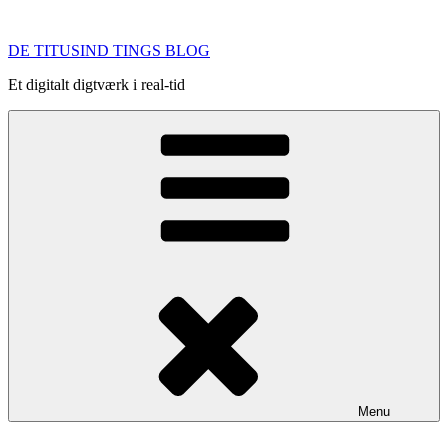
Videre
til
DE TITUSIND TINGS BLOG
indhold
Et digitalt digtværk i real-tid
Menu