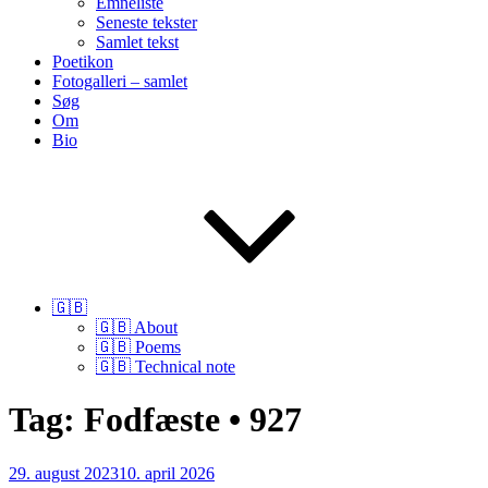
Emneliste
Seneste tekster
Samlet tekst
Poetikon
Fotogalleri – samlet
Søg
Om
Bio
🇬🇧
🇬🇧 About
🇬🇧 Poems
🇬🇧 Technical note
Tag:
Fodfæste • 927
Udgivet
29. august 2023
10. april 2026