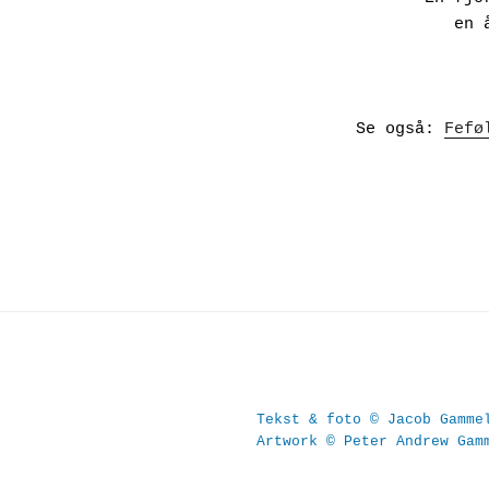
     
Se også: 
Fefø
Tekst & foto © Jacob Gamme
Artwork © Peter Andrew Gam