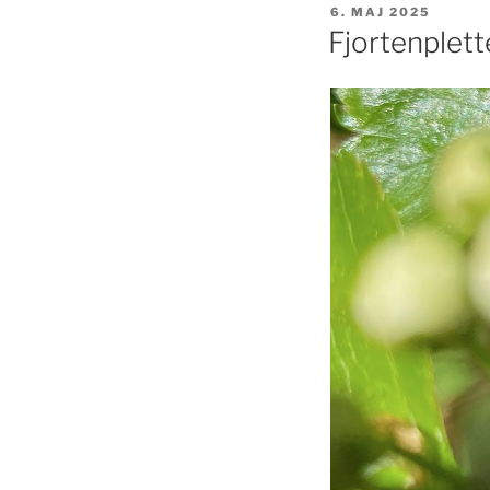
UDGIVET
6. MAJ 2025
DEN
Fjortenplet