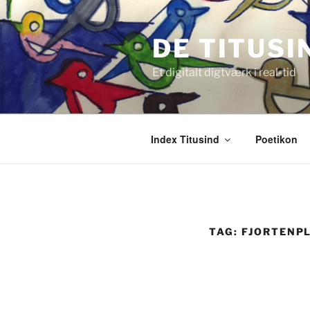
Videre
til
DE TITUSI
indhold
Et digitalt digtværk i real-tid
Index Titusind
Poetikon
TAG:
FJORTENPL