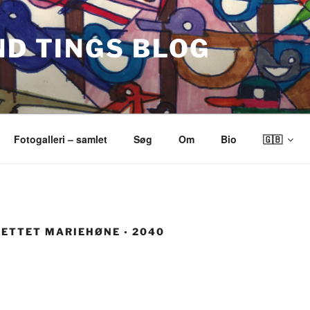
ND TINGS BLOG
Fotogalleri – samlet
Søg
Om
Bio
🇬🇧
ETTET MARIEHØNE ◦ 2040