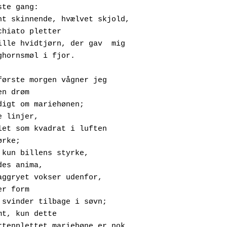
rste gang:
Rødbrunt skinnende, hvælvet skjold,
     macchiato pletter
I en lille hvidtjørn, der gav  mig
     langhornsmøl i fjor.
første morgen vågner jeg
   sf en drøm
m et digt om mariehønen; 
    gode linjer, 
pstillet som kvadrat i luften 
  i mørke;
usker kun billens styrke,
    hendes anima,
ens daggryet vokser udenfor,
er form
g jeg svinder tilbage i søvn;
     glemt, kun dette
En fjortenplettet mariehøne er nok