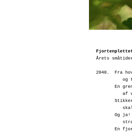
Fjortenplette
Årets småtide
2040.  Fra ho
     
       
     
       
      
       
     
       