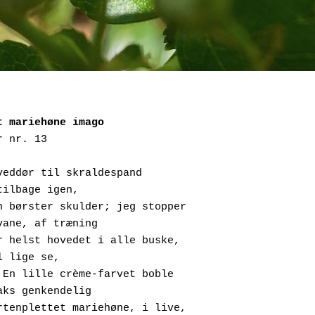
t mariehøne imago
r nr. 13
veddør til skraldespand
     og tilbage igen,
En gren børster skulder; jeg stopper
     af vane, af træning
Stikker helst hovedet i alle buske,
    skal lige se,
Og ja! En lille crème-farvet boble
     straks genkendelig
En fjortenplettet mariehøne, i live,