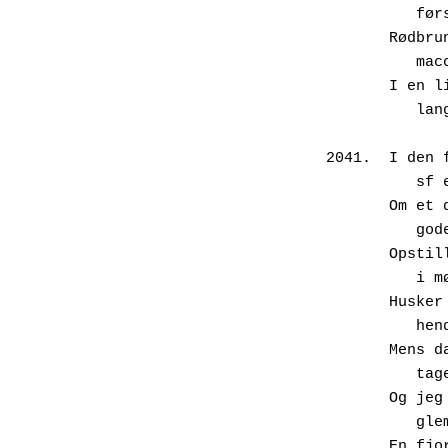
	  fø
       
     
       
     
2041.  I den 
       
       O
      
       O
        
       H
      
       M
	  tag
       O
     
       