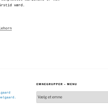
     en årstid værd.
lehorn
EMNEGRUPPER – MENU
lgaard
melgaard.