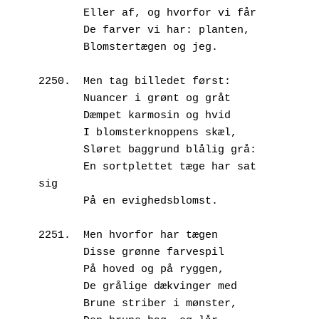
       Eller af, og hvorfor vi får
       De farver vi har: planten,
       Blomstertægen og jeg.
2250.  Men tag billedet først:
       Nuancer i grønt og gråt
       Dæmpet karmosin og hvid
       I blomsterknoppens skæl,
       Sløret baggrund blålig grå:
       En sortplettet tæge har sat 
sig
       På en evighedsblomst.
2251.  Men hvorfor har tægen
       Disse grønne farvespil
       På hoved og på ryggen,
       De grålige dækvinger med
       Brune striber i mønster,