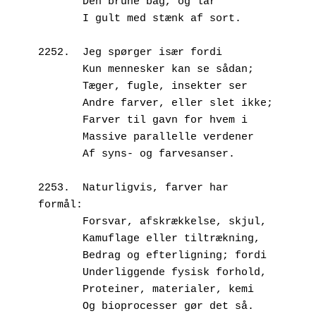
       Den brune bag, og lår 
       I gult med stænk af sort.
2252.  Jeg spørger især fordi
       Kun mennesker kan se sådan;
       Tæger, fugle, insekter ser
       Andre farver, eller slet ikke;
       Farver til gavn for hvem i
       Massive parallelle verdener
       Af syns- og farvesanser.
2253.  Naturligvis, farver har 
formål:
       Forsvar, afskrækkelse, skjul,
       Kamuflage eller tiltrækning,
       Bedrag og efterligning; fordi
       Underliggende fysisk forhold,
       Proteiner, materialer, kemi
       Og bioprocesser gør det så.