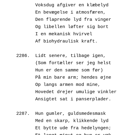
       Voksdug afgiver en klæbelyd
       En bevægelse i atmosfæren,
       Den flaprende lyd fra vinger
       Og libellen løfter sig bort
       I en mekanisk hvirvel
       Af biohydraulisk kraft.
2286.  Lidt senere, tilbage igen,
       (Som fortæller ser jeg helst
       Hun er den samme som før)
       På min bare arm; hendes øjne
       Op langs armen mod mine,
       Hovedet drejer umulige vinkler
       Ansigtet sat i panserplader.
2287.  Hun gumler, guldsmedesmask
       Med en skarp, klikkende lyd
       Et bytte ude fra hedelyngen;