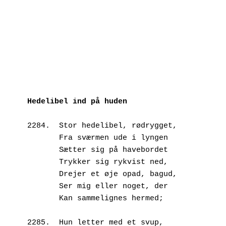
Hedelibel ind på huden
2284.  Stor hedelibel, rødrygget,
       Fra sværmen ude i lyngen
       Sætter sig på havebordet
       Trykker sig rykvist ned,
       Drejer et øje opad, bagud,
       Ser mig eller noget, der
       Kan sammelignes hermed; 
2285.  Hun letter med et svup,