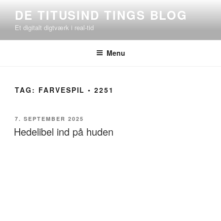
Videre
DE TITUSIND TINGS BLOG
til
Et digitalt digtværk i real-tid
indhold
Menu
TAG:
FARVESPIL ◦ 2251
UDGIVET
7. SEPTEMBER 2025
DEN
Hedelibel ind på huden