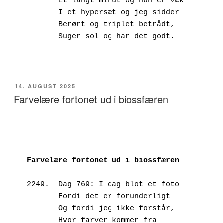
       Et langt minut og hun er væk
       I et hypersæt og jeg sidder
       Berørt og triplet betrådt,
       Suger sol og har det godt.
UDGIVET
14. AUGUST 2025
DEN
Farvelære fortonet ud i biossfæren
Farvelære fortonet ud i biossfæren
2249.  Dag 769: I dag blot et foto
       Fordi det er forunderligt
       Og fordi jeg ikke forstår,
       Hvor farver kommer fra