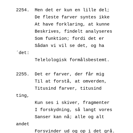
2254.  Men det er kun en lille del;
       De fleste farver syntes ikke
       At have forklaring, at kunne
       Beskrives, findelt analyseres
       Som funktion; fordi det er 
       Sådan vi vil se det, og ha
´det:
       Telelologisk formålsbestemt.
2255.  Det er farver, der får mig
       Til at forstå, at omverden,
       Titusind farver, titusind 
ting,
       Kun ses i skiver, fragmenter
       I forskydning, så langt vores
       Sanser kan nå; alle og alt 
andet 
       Forsvinder ud og op i det grå. 