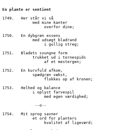
En plante er sentient
1749.	Her står vi så
     	     med mine kanter
                  overfor dine;
1750.	En dybgrøn essens
     	     med udsøgt bladrand
	          i gullig streg;
1751.	Bladets svungne form
             trukket ud i tornespids
                  af et mestergen;
1752.	En kurvfuld afkom,
  	     spædgrøn vækst,
                  flokkes op af kronen;
1753.	Helhed og balance
    	     i oplyst farvespil
                  med egen værdighed;
              --o--
1754.	Mit sprog savner
             et ord for planters
                  kvalitet af ligeværd;