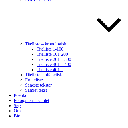
Titelliste – kronologisk
Titelliste 1-100
Titelliste 101-200
Titelliste 201 – 300
Titelliste 301 – 400
Titelliste 401 –
Titelliste – alfabetisk
Emneliste
Seneste tekster
Samlet tekst
Poetikon
Fotogalleri – samlet
Søg
Om
Bio