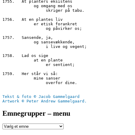
1755.	At planters eksistens
     	     og omgang med os
	          skriger på tabu.
1756.	At en plantes liv
     	     er etisk forankret
                  og påvirker os;
1757.	Sansende, ja,
             og sansevækkende,
                  i live og vegent;
1758.	Lad os sige
    	     at en plante
     	          er sentient;
1759.	Her står vi så:
     	     mine sanser
                  overfor dine.
Tekst & foto © Jacob Gammelgaard
Artwork © Peter Andrew Gammelgaard.
Emnegrupper – menu