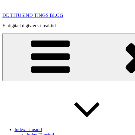
Videre
til
DE TITUSIND TINGS BLOG
indhold
Et digitalt digtværk i real-tid
Index Titusind
Index Titusind