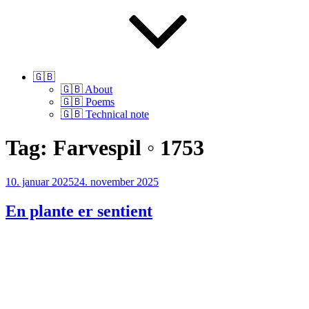
🇬🇧
🇬🇧 About
🇬🇧 Poems
🇬🇧 Technical note
Tag:
Farvespil ◦ 1753
Udgivet
10. januar 2025
24. november 2025
den
En plante er sentient