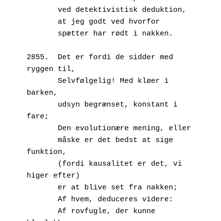
       ved detektivistisk deduktion,
       at jeg godt ved hvorfor
       spætter har rødt i nakken.
2855.  Det er fordi de sidder med 
ryggen til,
       Selvfølgelig! Med kløer i 
barken, 
       udsyn begrænset, konstant i 
fare;
       Den evolutionære mening, eller
       måske er det bedst at sige 
funktion,
       (fordi kausalitet er det, vi 
higer efter)
       er at blive set fra nakken;
       Af hvem, deduceres videre:
       Af rovfugle, der kunne 