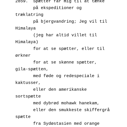
2859.  Spætter får mig til at tænke
       på ekspeditioner og 
træklatring
       på bjergvandring; Jeg vil til 
Himalaya
       (jeg har altid villet til 
Himalaya)
       for at se spætter, eller til 
ørkner
       for at se skønne spætter, 
gila-spætten,
       med føde og redespeciale i 
kaktusser, 
       eller den amerikanske 
sortspætte
       med dybrød mohawk hanekam,
       eller den smukkeste skiffergrå 
spætte
       fra Sydøstasien med orange 