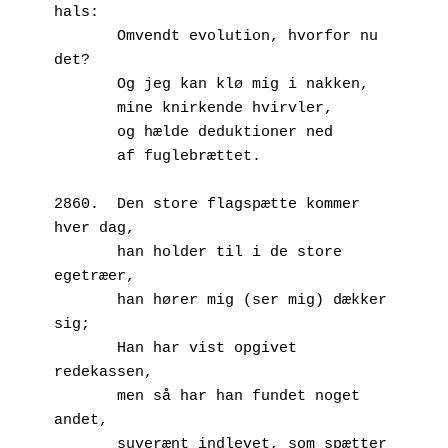
hals:
       Omvendt evolution, hvorfor nu 
det? 
       Og jeg kan klø mig i nakken, 
       mine knirkende hvirvler,
       og hælde deduktioner ned 
       af fuglebrættet.
2860.  Den store flagspætte kommer 
hver dag,
       han holder til i de store 
egetræer,
       han hører mig (ser mig) dækker 
sig;
       Han har vist opgivet 
redekassen,
       men så har han fundet noget 
andet,
       suverænt indlevet, som spætter 