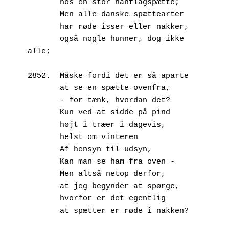
       hos en stor hanflagspætte;
       Men alle danske spættearter
       har røde isser eller nakker,
       også nogle hunner, dog ikke 
alle;
2852.  Måske fordi det er så aparte
       at se en spætte ovenfra,
       - for tænk, hvordan det?
       Kun ved at sidde på pind
       højt i træer i dagevis,
       helst om vinteren
       Af hensyn til udsyn,
       Kan man se ham fra oven -
       Men altså netop derfor,
       at jeg begynder at spørge,
       hvorfor er det egentlig
       at spætter er røde i nakken?