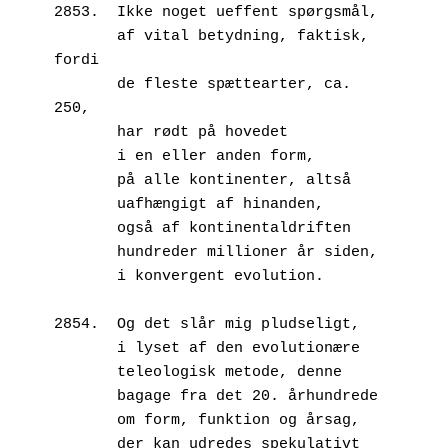
2853.  Ikke noget ueffent spørgsmål,
       af vital betydning, faktisk, 
fordi
       de fleste spættearter, ca. 
250,
       har rødt på hovedet
       i en eller anden form,
       på alle kontinenter, altså
       uafhængigt af hinanden,
       også af kontinentaldriften
       hundreder millioner år siden,
       i konvergent evolution.
2854.  Og det slår mig pludseligt,
       i lyset af den evolutionære
       teleologisk metode, denne
       bagage fra det 20. århundrede
       om form, funktion og årsag,
       der kan udredes spekulativt