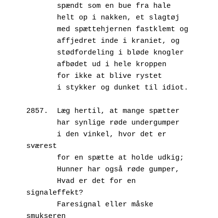
       spændt som en bue fra hale
       helt op i nakken, et slagtøj
       med spættehjernen fastklemt og 
       affjedret inde i kraniet, og
       stødfordeling i bløde knogler
       afbødet ud i hele kroppen
       for ikke at blive rystet 
       i stykker og dunket til idiot.
2857.  Læg hertil, at mange spætter
       har synlige røde undergumper
       i den vinkel, hvor det er 
sværest
       for en spætte at holde udkig;
       Hunner har også røde gumper,
       Hvad er det for en 
signaleffekt?
       Faresignal eller måske 
smukseren