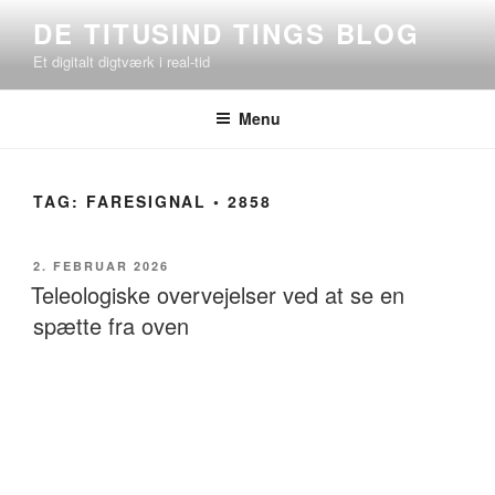
Videre
DE TITUSIND TINGS BLOG
til
Et digitalt digtværk i real-tid
indhold
Menu
TAG:
FARESIGNAL ◦ 2858
UDGIVET
2. FEBRUAR 2026
DEN
Teleologiske overvejelser ved at se en
spætte fra oven