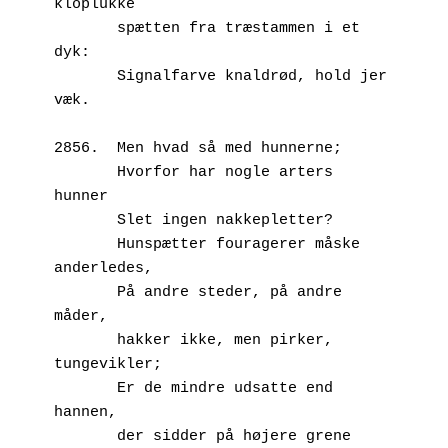
kloplukke
       spætten fra træstammen i et 
dyk:
       Signalfarve knaldrød, hold jer 
væk.
2856.  Men hvad så med hunnerne;
       Hvorfor har nogle arters 
hunner
       Slet ingen nakkepletter?
       Hunspætter fouragerer måske 
anderledes,
       På andre steder, på andre 
måder,
       hakker ikke, men pirker, 
tungevikler;
       Er de mindre udsatte end 
hannen,
       der sidder på højere grene