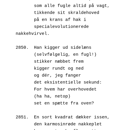
       som alle fugle altid på vagt, 
       tikkende sit skraldehoved 
       på en krans af hak i
       specialevolutionerede 
nakkehvirvel.
2850.  Han kigger ud sidelæns
       (selvfølgelig, en fugl!)
       stikker næbbet frem 
       kigger rundt og ned
       og dér, jeg fanger 
       det eksistentielle sekund:
       For hvem har overhovedet
       (ha ha, netop) 
       set en spætte fra oven?
2851.  En sort kvadrat dækker issen,
       den karmosinrøde nakkeplet