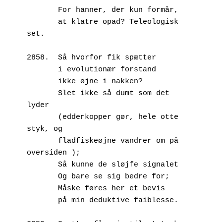
       For hanner, der kun formår,
       at klatre opad? Teleologisk 
set.
2858.  Så hvorfor fik spætter
       i evolutionær forstand
       ikke øjne i nakken?
       Slet ikke så dumt som det 
lyder
       (edderkopper gør, hele otte 
styk, og
       fladfiskeøjne vandrer om på 
oversiden );
       Så kunne de sløjfe signalet
       Og bare se sig bedre for;
       Måske føres her et bevis
       på min deduktive faiblesse.