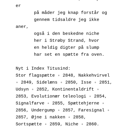
er
       på måder jeg knap forstår og
       gennem tidsaldre jeg ikke 
aner,
       også i den beskedne niche
       her i Strøby Strand, hvor
       en heldig digter på slump
       har set en spætte fra oven.
Nyt i Index Titusind:
Stor flagspætte ◦ 2848, Nakkehvirvel 
◦ 2849, Sidelæns ◦ 2850, Isse ◦ 2851, 
Udsyn ◦ 2852, Kontinentaldrift ◦ 
2853, Evolutionær teleologi ◦ 2854, 
Signalfarve ◦ 2855, Spættehjerne ◦ 
2856, Undergump ◦ 2857, Faresignal ◦ 
2857, Øjne i nakken ◦ 2858, 
Sortspætte ◦ 2859, Niche ◦ 2860.