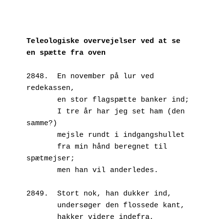
Teleologiske overvejelser ved at se 
en spætte fra oven
2848.  En november på lur ved 
redekassen,
       en stor flagspætte banker ind;
       I tre år har jeg set ham (den 
samme?)
       mejsle rundt i indgangshullet
       fra min hånd beregnet til 
spætmejser;
       men han vil anderledes.
2849.  Stort nok, han dukker ind,
       undersøger den flossede kant,
       hakker videre indefra,