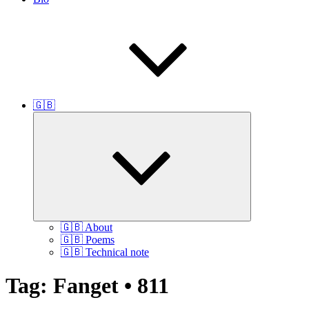
🇬🇧
Udvid
undermenu
🇬🇧 About
🇬🇧 Poems
🇬🇧 Technical note
Tag:
Fanget • 811