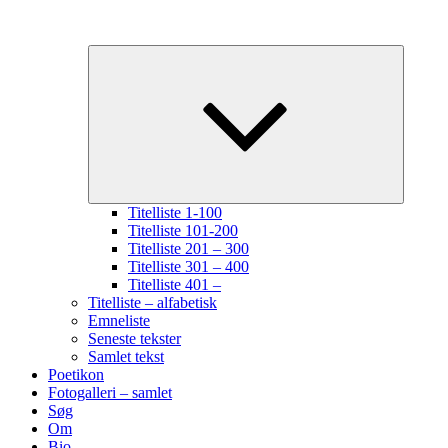
Udvid
underme
Titelliste 1-100
Titelliste 101-200
Titelliste 201 – 300
Titelliste 301 – 400
Titelliste 401 –
Titelliste – alfabetisk
Emneliste
Seneste tekster
Samlet tekst
Poetikon
Fotogalleri – samlet
Søg
Om
Bio