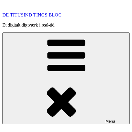
Videre
til
DE TITUSIND TINGS BLOG
indhold
Et digitalt digtværk i real-tid
Menu