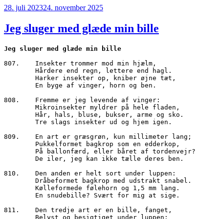
Udgivet
28. juli 2023
24. november 2025
den
Jeg sluger med glæde min bille
807.	Insekter trommer mod min hjælm,

        Hårdere end regn, lettere end hagl.

        Harker insekter op, kniber øjne tæt,

        En byge af vinger, horn og ben.

808.	Fremme er jeg levende af vinger:

        Mikroinsekter myldrer på hele fladen,

        Hår, hals, bluse, bukser, arme og sko. 

        Tre slags insekter ud og hjem igen.

809.	En art er græsgrøn, kun millimeter lang;

        Pukkelformet bagkrop som en edderkop,

        På ballonfærd, eller båret af tordenvejr?

        De iler, jeg kan ikke tælle deres ben.

810.	Den anden er helt sort under luppen:

        Dråbeformet bagkrop med udstrakt snabel.

        Kølleformede følehorn og 1,5 mm lang.  

        En snudebille? Svært for mig at sige.

811.	Den tredje art er en bille, fanget, 

        Belyst og besigtiget under luppen:
