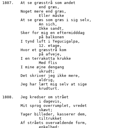
1807.	At se græsstrå som andet

		end græs,

        Noget mere end græs,

		Eller måske

        At se græs som græs i sig selv,

		An sich,

		Ikke sandt,

        Sker for mig en eftermidddag

                på balkonen

        I tynd luft i Tegucigalpa,

                12. etage,

        Hvor et græsstrå kom

		på afveje, 

        I en terrakotta krukke 

		Med flis

        I mine øjne dengang

                ukrudt;

        Det skriver jeg ikke mere,

                aldrig,

        Jeg har lært mig selv at sige

                krudturt.

1808.	Jeg kredser om strået

		i dagevis,

        Mit sprog overrumplet, vredet

		skævt;

        Tager billeder, kasserer dem,

                tiltrukket

        Af stråets overvældende form,

                enkelhed;
