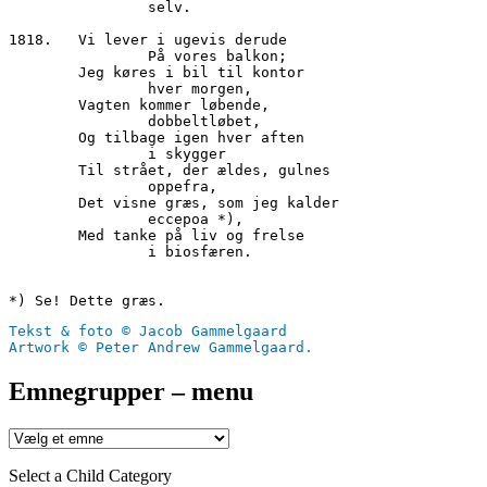
		selv.

1818.	Vi lever i ugevis derude

 		På vores balkon;

        Jeg køres i bil til kontor

		hver morgen,

        Vagten kommer løbende,

		dobbeltløbet,

        Og tilbage igen hver aften

		i skygger

        Til strået, der ældes, gulnes

		oppefra,

        Det visne græs, som jeg kalder

		eccepoa *),

        Med tanke på liv og frelse

                i biosfæren.

Tekst & foto © Jacob Gammelgaard
Artwork © Peter Andrew Gammelgaard.
Emnegrupper – menu
Select a Child Category