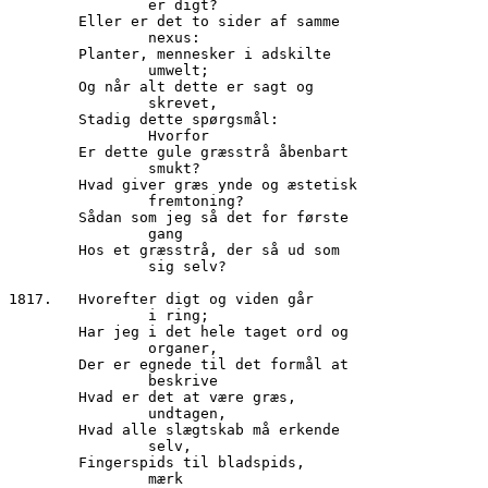
		er digt?

        Eller er det to sider af samme

		nexus:

        Planter, mennesker i adskilte

		umwelt;

        Og når alt dette er sagt og

                skrevet,

        Stadig dette spørgsmål:

		Hvorfor

        Er dette gule græsstrå åbenbart

                smukt?

        Hvad giver græs ynde og æstetisk

		fremtoning?

        Sådan som jeg så det for første 

                gang

        Hos et græsstrå, der så ud som 

                sig selv?

1817.	Hvorefter digt og viden går

		i ring;

        Har jeg i det hele taget ord og

                organer,

        Der er egnede til det formål at

                beskrive

        Hvad er det at være græs,

                undtagen,

        Hvad alle slægtskab må erkende

                selv,

        Fingerspids til bladspids,

		mærk
