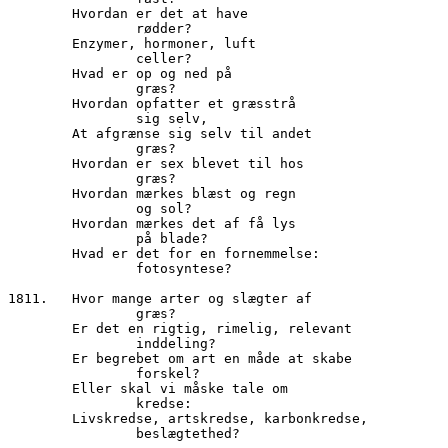
        Hvordan er det at have

		rødder?

        Enzymer, hormoner, luft

		celler?

        Hvad er op og ned på

		græs?

        Hvordan opfatter et græsstrå

		sig selv,

        At afgrænse sig selv til andet

		græs?

        Hvordan er sex blevet til hos

		græs?

        Hvordan mærkes blæst og regn

		og sol?

        Hvordan mærkes det af få lys

 		på blade?

        Hvad er det for en fornemmelse:

		fotosyntese?

1811.	Hvor mange arter og slægter af

                græs?

        Er det en rigtig, rimelig, relevant

                inddeling?

        Er begrebet om art en måde at skabe

                forskel?

        Eller skal vi måske tale om

		kredse:

        Livskredse, artskredse, karbonkredse,

                beslægtethed?
