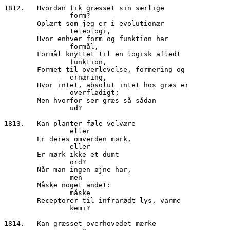
1812.	Hvordan fik græsset sin særlige

                form?

        Oplært som jeg er i evolutionær

                teleologi,

        Hvor enhver form og funktion har

 		formål,

        Formål knyttet til en logisk afledt

                funktion,

        Formet til overlevelse, formering og

                ernæring,

        Hvor intet, absolut intet hos græs er

                overflødigt;

        Men hvorfor ser græs så sådan

		ud?

1813.	Kan planter føle velvære 

		eller

        Er deres omverden mørk,

		eller

        Er mørk ikke et dumt

		ord?

        Når man ingen øjne har,

		men

        Måske noget andet:

		måske

        Receptorer til infrarødt lys, varme

		kemi?

1814.	Kan græsset overhovedet mærke
