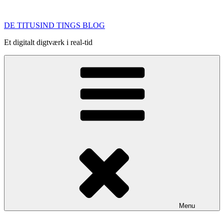
Videre
til
DE TITUSIND TINGS BLOG
indhold
Et digitalt digtværk i real-tid
Menu