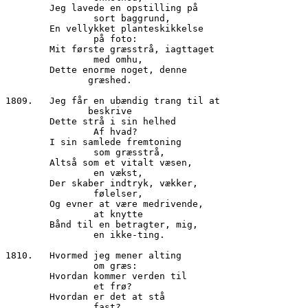
        Jeg lavede en opstilling på

		sort baggrund,

        En vellykket planteskikkelse

                på foto:

        Mit første græsstrå, iagttaget

		med omhu,	

        Dette enorme noget, denne

               græshed.

1809.	Jeg får en ubændig trang til at

               beskrive

        Dette strå i sin helhed

		Af hvad?

        I sin samlede fremtoning

		som græsstrå,

        Altså som et vitalt væsen,

		en vækst,

        Der skaber indtryk, vækker,

		følelser,

        Og evner at være medrivende,

		at knytte

        Bånd til en betragter, mig,

                en ikke-ting.

1810.	Hvormed jeg mener alting

 		om græs:

        Hvordan kommer verden til

                et frø?

        Hvordan er det at stå

                fast?
