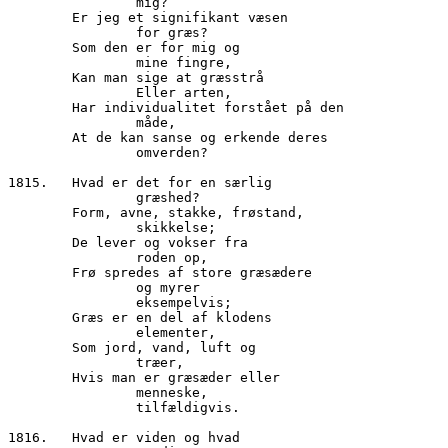
		mig?

        Er jeg et signifikant væsen

		for græs?

        Som den er for mig og

		mine fingre,

        Kan man sige at græsstrå

		Eller arten,

        Har individualitet forstået på den

		måde,

        At de kan sanse og erkende deres

		omverden?

1815.	Hvad er det for en særlig

                græshed?

        Form, avne, stakke, frøstand,

		skikkelse;

        De lever og vokser fra

		roden op,

        Frø spredes af store græsædere

		og myrer

                eksempelvis;

        Græs er en del af klodens 

                elementer,

        Som jord, vand, luft og

		træer,

        Hvis man er græsæder eller

		menneske,

		tilfældigvis.

1816.	Hvad er viden og hvad
