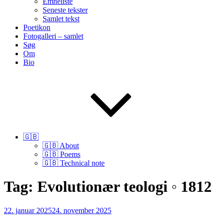
Emneliste
Seneste tekster
Samlet tekst
Poetikon
Fotogalleri – samlet
Søg
Om
Bio
🇬🇧
🇬🇧 About
🇬🇧 Poems
🇬🇧 Technical note
Tag:
Evolutionær teologi ◦ 1812
Udgivet
22. januar 2025
24. november 2025