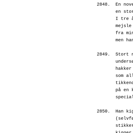
2848.  En nov
       e
       
       m
       
       m
2849.  Stort 
       u
       h
       s
       t
       p
       
2850.  Han ki
       (
       s
       k