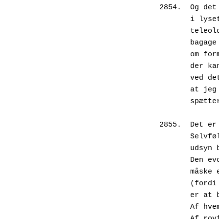
2854.  Og det
       i
       t
       b
       o
       d
       v
       a
       s
2855.  Det er
       
       
       D
       
       
       e
       A
       