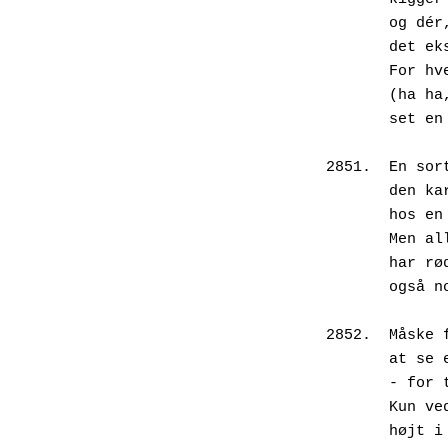
       o
       d
       F
       (h
       s
2851.  En sor
       d
       h
       M
       h
       
2852.  Måske 
       a
       -
       K
       h