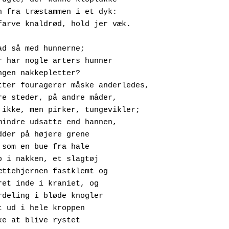
spætten fra træstammen i et dyk:
Signalfarve knaldrød, hold jer væk.
ad så med hunnerne;
vorfor har nogle arters hunner
let ingen nakkepletter?
Hunspætter fouragerer måske anderledes,
På andre steder, på andre måder,
hakker ikke, men pirker, tungevikler;
Er de mindre udsatte end hannen,
er sidder på højere grene
pændt som en bue fra hale
elt op i nakken, et slagtøj
ed spættehjernen fastklemt og 
ffjedret inde i kraniet, og
tødfordeling i bløde knogler
fbødet ud i hele kroppen
or ikke at blive rystet 