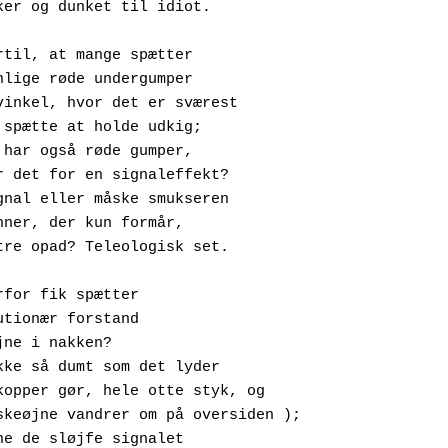
 stykker og dunket til idiot.
rtil, at mange spætter
ar synlige røde undergumper
i den vinkel, hvor det er sværest
or en spætte at holde udkig;
unner har også røde gumper,
Hvad er det for en signaleffekt?
Faresignal eller måske smukseren
or hanner, der kun formår,
at klatre opad? Teleologisk set.
rfor fik spætter
 evolutionær forstand
kke øjne i nakken?
let ikke så dumt som det lyder
(edderkopper gør, hele otte styk, og
fladfiskeøjne vandrer om på oversiden );
å kunne de sløjfe signalet