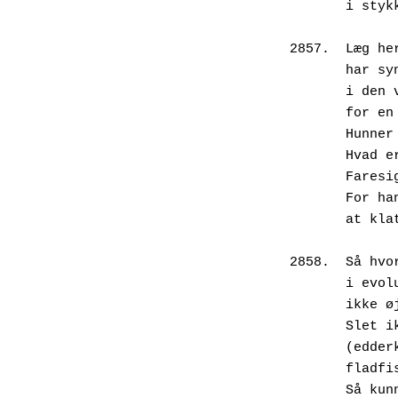
       i
2857.  Læg he
       h
       
       f
       H
       
       
       F
       
2858.  Så hvo
       i
       i
       S
       
       
       S