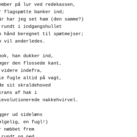
ember på lur ved redekassen,
n stor flagspætte banker ind;
I tre år har jeg set ham (den samme?)
ejsle rundt i indgangshullet
fra min hånd beregnet til spætmejser;
en han vil anderledes.
nok, han dukker ind,
ndersøger den flossede kant,
akker videre indefra,
om alle fugle altid på vagt, 
ikkende sit skraldehoved 
å en krans af hak i
specialevolutionerede nakkehvirvel.
gger ud sidelæns
selvfølgelig, en fugl!)
tikker næbbet frem 
igger rundt og ned