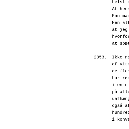
       he
       A
       K
       M
       a
       h
       a
2853.  Ikke n
       
       d
       h
       i
       p
       u
       o
       h
       i