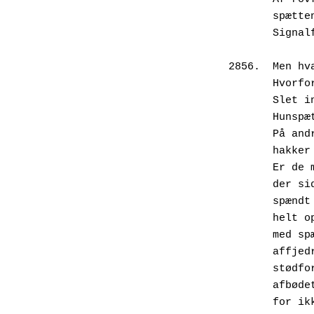
       
       
2856.  Men hv
       H
       S
       
       
       
       
       d
       s
       h
       m
       a
       s
       a
       f