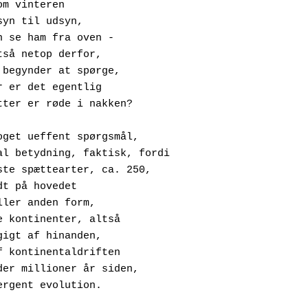
lst om vinteren
f hensyn til udsyn,
an man se ham fra oven -
en altså netop derfor,
t jeg begynder at spørge,
vorfor er det egentlig
t spætter er røde i nakken?
oget ueffent spørgsmål,
af vital betydning, faktisk, fordi
e fleste spættearter, ca. 250,
ar rødt på hovedet
 en eller anden form,
å alle kontinenter, altså
afhængigt af hinanden,
gså af kontinentaldriften
undreder millioner år siden,
 konvergent evolution.