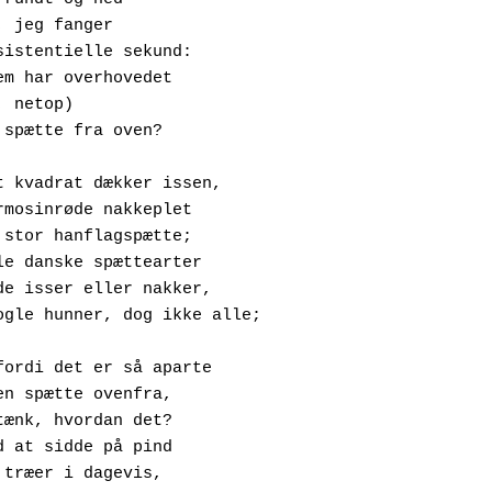
g dér, jeg fanger 
et eksistentielle sekund:
or hvem har overhovedet
a ha, netop) 
et en spætte fra oven?
t kvadrat dækker issen,
en karmosinrøde nakkeplet
os en stor hanflagspætte;
en alle danske spættearter
ar røde isser eller nakker,
også nogle hunner, dog ikke alle;
fordi det er så aparte
t se en spætte ovenfra,
 for tænk, hvordan det?
un ved at sidde på pind
øjt i træer i dagevis,