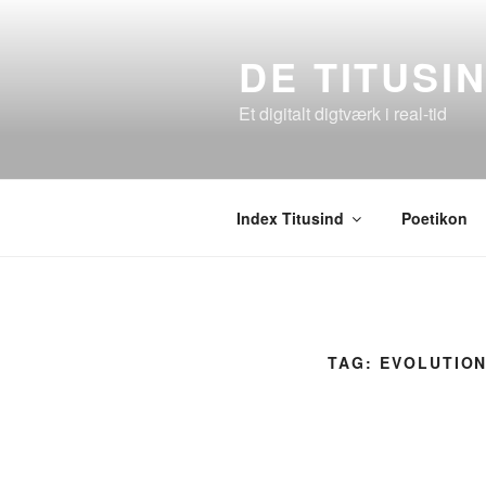
Videre
til
DE TITUSI
indhold
Et digitalt digtværk i real-tid
Index Titusind
Poetikon
TAG:
EVOLUTION