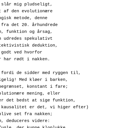
 slår mig pludseligt,
 lyset af den evolutionære
eleologisk metode, denne
agage fra det 20. århundrede
m form, funktion og årsag,
er kan udredes spekulativt
ed detektivistisk deduktion,
t jeg godt ved hvorfor
pætter har rødt i nakken.
 fordi de sidder med ryggen til,
Selvfølgelig! Med kløer i barken, 
udsyn begrænset, konstant i fare;
en evolutionære mening, eller
måske er det bedst at sige funktion,
(fordi kausalitet er det, vi higer efter)
r at blive set fra nakken;
f hvem, deduceres videre:
Af rovfugle, der kunne kloplukke