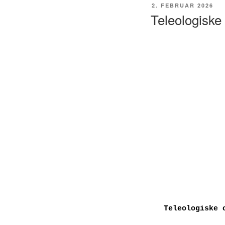
UDGIVET
2. FEBRUAR 2026
DEN
Teleologiske 
Teleologiske 