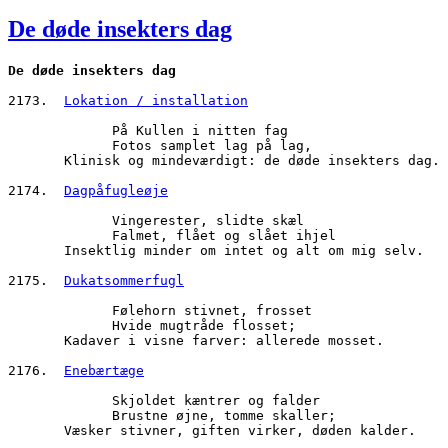
den
De døde insekters dag
De døde insekters dag
2173.  
Lokation / installation
             På Kullen i nitten fag
             Fotos samplet lag på lag,
       Klinisk og mindeværdigt: de døde insekters dag.
2174.  
Dagpåfugleøje
             Vingerester, slidte skæl
             Falmet, flået og slået ihjel
       Insektlig minder om intet og alt om mig selv.
2175.  
Dukatsommerfugl
             Følehorn stivnet, frosset
             Hvide mugtråde flosset;
       Kadaver i visne farver: allerede mosset.
2176.  
Enebærtæge
             Skjoldet kæntrer og falder
             Brustne øjne, tomme skaller;
       Væsker stivner, giften virker, døden kalder.