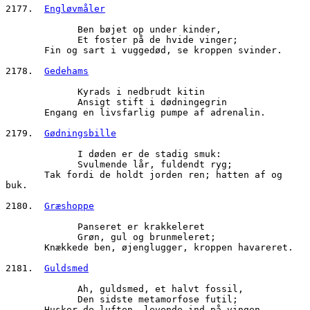
2177.  
Engløvmåler
             Ben bøjet op under kinder,
             Et foster på de hvide vinger;
       Fin og sart i vuggedød, se kroppen svinder.
2178.  
Gedehams
             Kyrads i nedbrudt kitin
             Ansigt stift i dødningegrin
       Engang en livsfarlig pumpe af adrenalin.
2179.  
Gødningsbille
             I døden er de stadig smuk:
             Svulmende lår, fuldendt ryg;
       Tak fordi de holdt jorden ren; hatten af og 
buk.
2180.  
Græshoppe
             Panseret er krakkeleret
             Grøn, gul og brunmeleret;
       Knækkede ben, øjenglugger, kroppen havareret.
2181.  
Guldsmed
             Ah, guldsmed, et halvt fossil,
             Den sidste metamorfose futil;
       Husker de luften, levende ind på vingen, 