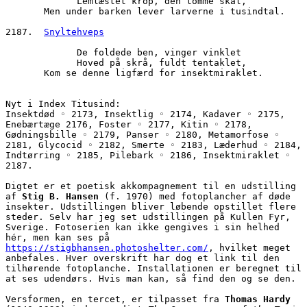
             Lemlæstet krop, den tomme skal,
       Men under barken lever larverne i tusindtal.
2187.  
Snyltehveps
             De foldede ben, vinger vinklet
             Hoved på skrå, fuldt tentaklet,
       Kom se denne ligfærd for insektmiraklet.
Nyt i Index Titusind:
Insektdød ◦ 2173, Insektlig ◦ 2174, Kadaver ◦ 2175, 
Enebærtæge 2176, Foster ◦ 2177, Kitin ◦ 2178, 
Gødningsbille ◦ 2179, Panser ◦ 2180, Metamorfose ◦ 
2181, Glycocid ◦ 2182, Smerte ◦ 2183, Læderhud ◦ 2184, 
Indtørring ◦ 2185, Pilebark ◦ 2186, Insektmiraklet ◦ 
2187.
Digtet er et poetisk akkompagnement til en udstilling 
af 
Stig B. Hansen
 (f. 1970) med fotoplancher af døde 
insekter. Udstillingen bliver løbende opstillet flere 
steder. Selv har jeg set udstillingen på Kullen Fyr, 
Sverige. Fotoserien kan ikke gengives i sin helhed 
hér, men kan ses på 
https://stigbhansen.photoshelter.com/
, hvilket meget 
anbefales. Hver overskrift har dog et link til den 
tilhørende fotoplanche. Installationen er beregnet til 
at ses udendørs. Hvis man kan, så find den og se den.
Versformen, en tercet, er tilpasset fra 
Thomas Hardy