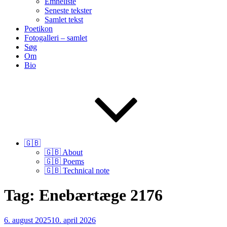
Emneliste
Seneste tekster
Samlet tekst
Poetikon
Fotogalleri – samlet
Søg
Om
Bio
🇬🇧
🇬🇧 About
🇬🇧 Poems
🇬🇧 Technical note
Tag:
Enebærtæge 2176
Udgivet
6. august 2025
10. april 2026