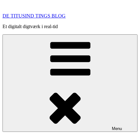
Videre
til
DE TITUSIND TINGS BLOG
indhold
Et digitalt digtværk i real-tid
Menu