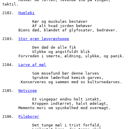
taktil.
2182.  
Humlebi
             Kær og muskuløs bestøver
             Af alt hvad jorden behøver
       Biens død, blændet af glyfosater, bedrøver.
2183.  
Stor grøn løvgræshoppe
             Den død de alle fik
             Ulykke og angstfuldt blik
       Forvreden i smerte, ældning, ulykke, og panik.
2184.  
Larve af møl
             Som mosefund bør denne larves
             Sprukne læderhud kemisk garves,
        Konserveres og sammen med os kulturnedarves.
2185.  
Netvinge
             Et vingepar endnu helt intakt,
             Kroppen indtørret, halvt ødelagt,
       Memento mori om spinkelhed mod overmagt.
2186.  
Pileborer
             Det tunge møl i trist forfald,