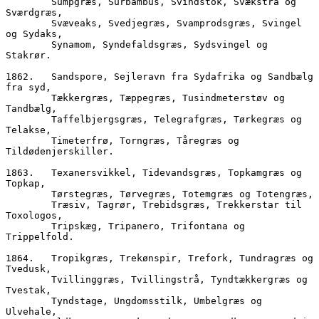
        Sumpgræs, Surbambus, Svindstok, Svækstrå og 
Sværdgræs,
        Svæveaks, Svedjegræs, Svamprodsgræs, Svingel 
og Sydaks,
        Synamom, Syndefaldsgræs, Sydsvingel og 
Stakrør.
1862.	Sandspore, Sejleravn fra Sydafrika og Sandbælg 
fra syd,
        Tækkergræs, Tæppegræs, Tusindmeterstøv og 
Tandbælg,
        Taffelbjergsgræs, Telegrafgræs, Tørkegræs og 
Telakse,
        Timeterfrø, Torngræs, Tåregræs og 
Tildødenjerskiller.
1863.	Texanersvikkel, Tidevandsgræs, Topkamgræs og 
Topkap,
        Tørstegræs, Tørvegræs, Totemgræs og Totengræs, 
        Træsiv, Tagrør, Trebidsgræs, Trekkerstar til 
Toxologos,
        Tripskæg, Tripanero, Trifontana og 
Trippelfold.
1864.	Tropikgræs, Trekønspir, Trefork, Tundragræs og 
Tvedusk,
        Tvillinggræs, Tvillingstrå, Tyndtækkergræs og 
Tvestak,
        Tyndstage, Ungdomsstilk, Umbelgræs og 
Ulvehale,