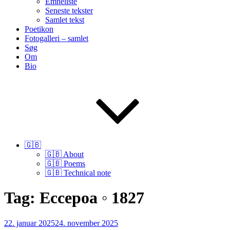
Emneliste
Seneste tekster
Samlet tekst
Poetikon
Fotogalleri – samlet
Søg
Om
Bio
🇬🇧
🇬🇧 About
🇬🇧 Poems
🇬🇧 Technical note
Tag:
Eccepoa ◦ 1827
Udgivet
22. januar 2025
24. november 2025