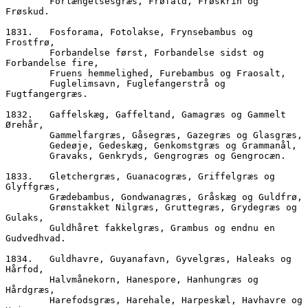
        Forlængelsesgræs, Frøfald, Frøskrin og 
Frøskud.
1831.	Fosforama, Fotolakse, Frynsebambus og 
Frostfrø,
        Forbandelse først, Forbandelse sidst og 
Forbandelse fire,
        Fruens hemmelighed, Furebambus og Fraosalt,
        Fuglelimsavn, Fuglefangerstrå og 
Fugtfangergræs.
1832.	Gaffelskæg, Gaffeltand, Gamagræs og Gammelt 
Ørehår,
        Gammelfargræs, Gåsegræs, Gazegræs og Glasgræs,
        Gedeøje, Gedeskæg, Genkomstgræs og Grammanål,
        Gravaks, Genkryds, Gengrogræs og Gengrocæn.
1833.	Gletchergræs, Guanacogræs, Griffelgræs og 
Glyffgræs,
        Grædebambus, Gondwanagræs, Gråskæg og Guldfrø,
        Grønstakket Nilgræs, Gruttegræs, Grydegræs og 
Gulaks,
        Guldhåret fakkelgræs, Grambus og endnu en 
Gudvedhvad.
1834.	Guldhavre, Guyanafavn, Gyvelgræs, Haleaks og 
Hårfod,
        Halvmånekorn, Hanespore, Hanhungræs og 
Hårdgræs,
        Harefodsgræs, Harehale, Harpeskæl, Havhavre og 