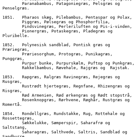
        Paranabambus, Patagoniegræs, Pelsgræs og 
Penselgræs.
1851.	Pharaos skæg, Pilebambus, Pentaspar og Polax,
        Piggræs, Pølsegræs og Phosphorfilia,
        Pindsvinegræs, Perleriluften og Pis-i-vinden,
        Pionergræs, Potaskegræs, Pladegræs og 
Pluribelle.
1852.	Polynesisk sandblad, Pontisk græs og 
Præriegræs,
        Præriesorghum, Protogræs, Punikagræs, 
Punggræs,  
        Purpur bunke, Purpur
        Rakkelbambus, Rævehale, Rajgræs og  Rajstak.
1853.	Rapgræs, Ralgræs Ravinegræs, Rejegræs og 
Rusgræs,
        Rustrødt hjertegræs, Regnfane, Rhizengræs og 
Risgræs, 
        Rød Armenien, Rød ørkengræs og Rødt stopstrå,
        Rosenknopgræs, Rørhvene, Røghår, Rustgræs og 
Romertå.
1854.	Rondellgræs, Rundstakke, Rug, Rottehale og 
Rossettegræs,
        Sækkelukke, Sæmperspir, Saharafrø og 
Saltstang,
        Saharagræs, Salthvede, Saltris, Sandblad og 
Sandburre,  