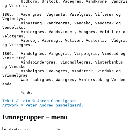
        Uldkorn, Urstock, Vadegræs, Vandkrone, Vandris 
og Vildris.
1865.	Vævergræs, Vagranta, Væselgræs, Vifterør og 
Vægterlys,
        Vinastang, Vandregræs, Vandsko, Vandstak og 
Vendelaks,
        Vintergræs, Vandsvingel, Vangræs, Veldtfjer og 
Veldtgræs,
        Viervej, Viermagt, Vetiver, Vesterlav, Vådgræs 
og Viftegræs.
1866.	Vindelgræs, Vingegræs, Vimpelgræs, Vindsæd og 
Vinkelstrå
        Vindspindergræs, Vindmøllegræs, Vinterbambus 
og Vindsko
        Vinkelgræs, Voksgræs, Vindstærk, Vindaks og 
Vrimmelgræs,
        Wabi-sabigræs, Wadigræs, Vinterstok og Verdens 
ende.
        Yaah.
Tekst & foto © Jacob Gammelgaard
Artwork © Peter Andrew Gammelgaard.
Emnegrupper – menu