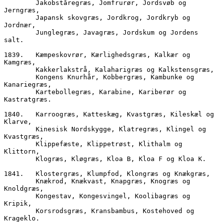
        Jakobståregræs, Jomfrurør, Jordsvøb og 
Jerngræs,
        Japansk skovgræs, Jordkrog, Jordkryb og 
Jordnær,
        Junglegræs, Javagræs, Jordskum og Jordens 
salt.
1839.	Kæmpeskovrør, Kærlighedsgræs, Kalkær og 
Kamgræs,
        Kakkerlakstrå, Kalaharigræs og Kalkstensgræs,
        Kongens Knurhår, Kobbergræs, Kambunke og 
Kanariegræs,
        Kartebollegræs, Karabine, Kariberør og 
Kastratgræs.
1840.	Karroogræs, Katteskæg, Kvastgræs, Kileskæl og 
Klarve,
        Kinesisk Nordskygge, Klatregræs, Klingel og 
Kvastgræs,
        Klippefæste, Klippetrøst, Klithalm og 
Klittorn,
        Klogræs, Kløgræs, Kloa B, Kloa F og Kloa K.
1841.	Klostergræs, Klumpfod, Klongræs og Knækgræs,
        Knækrod, Knækvast, Knapgræs, Knogræs og 
Knoldgræs,
        Kongestav, Kongesvingel, Koolibagræs og 
Kripik,
        Korsrodsgræs, Kransbambus, Kostehoved og 
Krageklo.