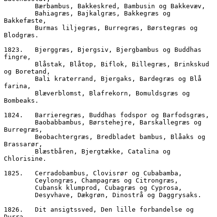
        Bærbambus, Bakkeskred, Bambusin og Bakkevæv,
        Bahiagræs, Bajkalgræs, Bakkegræs og 
Bakkefæste, 
        Burmas liljegræs, Burregræs, Børstegræs og 
Blodgræs.
1823.	Bjerggræs, Bjergsiv, Bjergbambus og Buddhas 
fingre,
        Blåstak, Blåtop, Biflok, Billegræs, Brinkskud 
og Boretand,
        Bali kraterrand, Bjergaks, Bardegræs og Blå 
farina,
        Blæverblomst, Blafrekorn, Bomuldsgræs og 
Bombeaks.
1824.	Barrieregræs, Buddhas fodspor og Barfodsgræs,  
        Baobabbambus, Børstehejre, Barskallegræs og 
Burregræs,
        Beobachtergræs, Bredbladet bambus, Blåaks og 
Brassarør,
        Blæstbåren, Bjergtække, Catalina og 
Chlorisine.
1825.	Cerradobambus, Clovisrør og Cubabamba,
        Ceylongræs, Champagræs og Citrongræs,
        Cubansk klumprod, Cubagræs og Cyprosa,  
        Desyvhave, Dækgrøn, Dinostrå og Daggrysaks.
1826.	Dit ansigtssved, Den lille forbandelse og 
Durra,