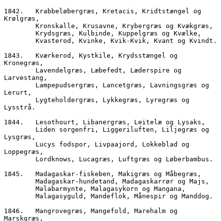
1842.	Krabbeløbergræs, Kretacis, Kridtstængel og 
Krølgræs,
        Kronskalle, Krusavne, Krybergræs og Kvækgræs,
        Krydsgræs, Kulbinde, Kuppelgræs og Kvælke,
        Kvasterod, Kvinke, Kvik-Kvik, Kvant og Kvindt.
1843.	Kværkerod, Kystkile, Krydsstængel og 
Kronegræs,
        Lavendelgræs, Læbefedt, Læderspire og 
Larvestang,
        Lampepudsergræs, Lancetgræs, Lavningsgræs og 
Lerurt,
        Lygteholdergræs, Lykkegræs, Lyregræs og 
Lysstrå.
1844.	Lesothourt, Libanergræs, Leitelæ og Lysaks,    
        Liden sorgenfri, Liggeriluften, Liljegræs og 
Lysgræs,
        Lucys fodspor, Livpaajord, Lokkeblad og 
Loppegræs,  
        Lordknows, Lucagræs, Luftgræs og Løberbambus.
1845.	Madagaskar-fiskeben, Makigræs og Måbegræs, 
        Madagaskar-hundetand, Madagaskarrør og Majs, 
        Malabarmynte, Malagasykorn og Mangana,
        Malagasyguld, Mandeflok, Månespir og Manddog. 
1846.	Mangrovegræs, Mangefold, Marehalm og 
Marskgræs,