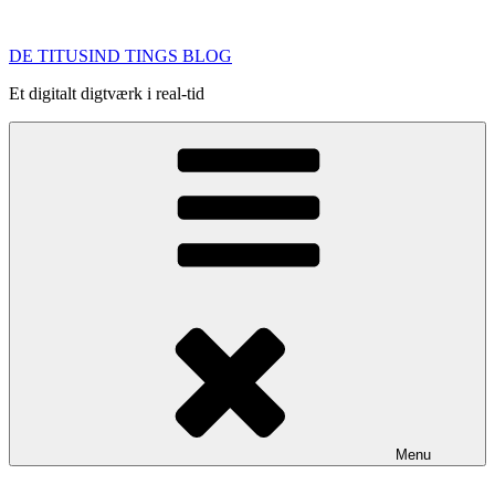
Videre
til
DE TITUSIND TINGS BLOG
indhold
Et digitalt digtværk i real-tid
Menu