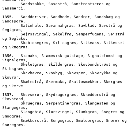
        Sandstakke, Sasastrå, Sansfrontieres og 
Sansmerci. 
1855.	Sandddriver, Sandhede, Sandrør, Sandskæg og 
Sandspore,  
        Satinhale, Savannahgræs, Savblad, Savstrå og 
Seglgræs,
        Sejrssvingel, Sekelfrø, Semperfugens, Sejstrå 
og Seglaks,  
        Skabiosegræs, Silicagræs, Silkeaks, Silkeskæl 
og Skæggræs.  
1856.	Siamaks, Siamesisk gulstage, Signalblomst og 
Signalgræs,
        Skeletgræs, Skildergræs, Skovbundstrøst og 
Skibsgræs,
        Skovhavre, Skovbyg, Skovspær, Skovrykke og 
Skovrør,
        Skælmstrå, Skærmaks, Skallesmækker, Skørgræs 
og Skærve.
1857.	Skovsørør, Skydragergræs, Skrædderstrå og 
Skovstand,
        Skruegræs, Serpentinergræs, Slangesten og 
Slangegræs,  
        Slangebid, Slørsvingel, Slunkgræs, Snegræs og 
Smuggræs,  
        Smækkerstrå, Sengegræs, Smuldergræs, Snerør og 
Snøregræs.  