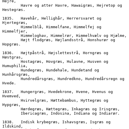
Hejre,
        Havre og atter Havre, Hawaigræs, Hejretop og 
Hestegræs.
1835.	Havehår, Hellighår, Herrersvaret og 
Hjertegræs,
        Himmelblå, Himmelfane, Himmelfej og 
Himmelfjer,
        Himmeloghav, Himmelrør, Himmelhvælv og Hjælme,
        Højt flodgræs, Højlandsstrå, Honshurør og 
Hopgræs.
1836.	Højtpåstrå, Højslettestrå, Horngræs og 
Høstgras,  
        Hostagræs, Hovgræs, Hulavne, Husven og 
Humuphilia,
        Hundegræs, Hundehale, Hundetand og 
Hunhårsgræs,
        Hundredårsgræs, Hundredkno, Hundredårsregn og 
Hvede.
1837.	Hungergræs, Hvedekrone, Hvene, Hvenus og 
Hvemved,
        Hvirvelgræs, Hættebambus, Hyttegræs og 
Hypgræs,
        Hærdegræs, Hættegræs, Inkagræs og Irisgræs,
        Ibericagræs, Indosina, Indiana og Indiarør.
1838.	Indisk krybegræs, Ishavsgræs, Isgræs og 
Ildskind,