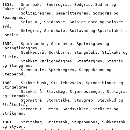
1858.	Snurreaks, Snurregræs, Sødgræs, Sødrør og 
Sokkelstrå.  
        Solitairegræs, Samarittergræs, Sorggræs og 
Spadegræs,
        Sølvskal, Spidsavne, Solside nord og Solside 
syd,  
        Sølvgræs, Spidshale, Solfavne og Splitstak fra 
Somalia.
1859.	Sporisandet, Spindavne, Sputnikgræs og 
Springflodsgræs,
        Stækkestrå, Sortburre, Stængelaks, Stilkaks og 
Stikle, 
        Stakket kærlighedsgræs, Stamfargræs, Stamris 
og Stanggræs,
        Stenskalle, Sprækkegræs, Steppekrone og 
Stepperod.
1860.	Stikkelbusk, Stillehavsaks, Spindelblomst og 
Stingelgræs,
        Stinkstrå, Stivskæg, Stjernestængel, Stolagræs 
og Stormaks,
        Stormstrå, Storstakke, Støvgreb, Støvskud og 
Strålestrå,
        Streger i luften, Sandsvikler, Stråskær og 
Strikgræs.
1861.	Stritskæg, Stritstok, Stupabambus, Sukkerstok 
og Styver,