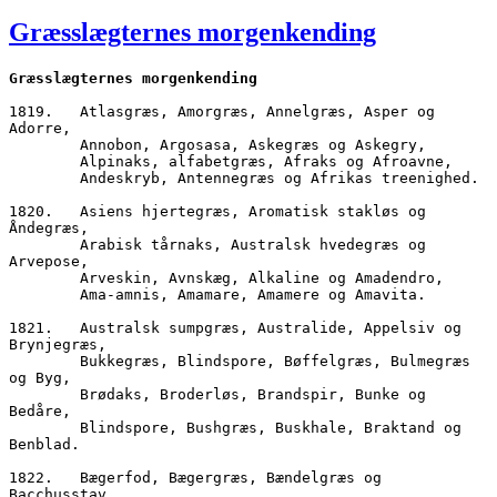
den
Græsslægternes morgenkending
Græsslægternes morgenkending
1819.	Atlasgræs, Amorgræs, Annelgræs, Asper og 
Adorre,
        Annobon, Argosasa, Askegræs og Askegry,
        Alpinaks, alfabetgræs, Afraks og Afroavne,
        Andeskryb, Antennegræs og Afrikas treenighed.
1820.	Asiens hjertegræs, Aromatisk stakløs og 
Åndegræs,
        Arabisk tårnaks, Australsk hvedegræs og 
Arvepose,
        Arveskin, Avnskæg, Alkaline og Amadendro,
        Ama-amnis, Amamare, Amamere og Amavita.
1821.	Australsk sumpgræs, Australide, Appelsiv og 
Brynjegræs,
        Bukkegræs, Blindspore, Bøffelgræs, Bulmegræs 
og Byg, 
        Brødaks, Broderløs, Brandspir, Bunke og 
Bedåre,
        Blindspore, Bushgræs, Buskhale, Braktand og 
Benblad.
1822.	Bægerfod, Bægergræs, Bændelgræs og 
Bacchusstav,