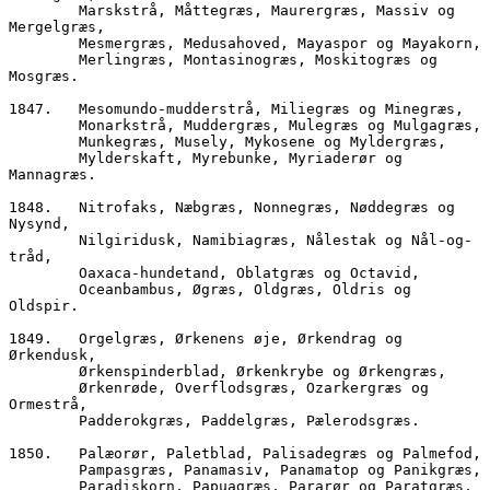
        Marskstrå, Måttegræs, Maurergræs, Massiv og 
Mergelgræs,
        Mesmergræs, Medusahoved, Mayaspor og Mayakorn,
        Merlingræs, Montasinogræs, Moskitogræs og 
Mosgræs.
1847.	Mesomundo-mudderstrå, Miliegræs og Minegræs,  
        Monarkstrå, Muddergræs, Mulegræs og Mulgagræs,
        Munkegræs, Musely, Mykosene og Myldergræs, 
        Mylderskaft, Myrebunke, Myriaderør og 
Mannagræs.
1848.	Nitrofaks, Næbgræs, Nonnegræs, Nøddegræs og 
Nysynd,
        Nilgiridusk, Namibiagræs, Nålestak og Nål-og-
tråd,  
        Oaxaca-hundetand, Oblatgræs og Octavid, 
        Oceanbambus, Øgræs, Oldgræs, Oldris og 
Oldspir.
1849.	Orgelgræs, Ørkenens øje, Ørkendrag og 
Ørkendusk,
        Ørkenspinderblad, Ørkenkrybe og Ørkengræs,
        Ørkenrøde, Overflodsgræs, Ozarkergræs og 
Ormestrå,
        Padderokgræs, Paddelgræs, Pælerodsgræs.
1850.	Palæorør, Paletblad, Palisadegræs og Palmefod,
        Pampasgræs, Panamasiv, Panamatop og Panikgræs,
        Paradiskorn, Papuagræs, Pararør og Paratgræs,