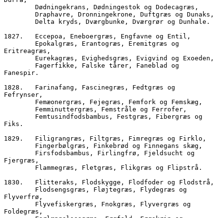
        Dødningekrans, Dødningestok og Dodecagræs,
        Draphavre, Dronningekrone, Duftgræs og Dunaks,
        Delta kryds, Dværgbunke, Dværgrør og Dunhale.  
1827.	Eccepoa, Eneboergræs, Engfavne og Entil, 
        Epokalgræs, Erantogræs, Eremitgræs og 
Eritreagræs,
        Eurekagræs, Evigheds
        Fagerfikke, Falske tårer, Faneblad og 
Fanespir.
1828.	Farinafang, Fascinegræs, Fedtgræs og 
Fefrynser,
        Femæonergræs, Fejegræs, Femfork og Femskæg,
        Femminuttergræs, Femstråle og Ferrofer,
        Femtusindfodsbambus, Festgræs, Fibergræs og 
Fiks.
1829.	Filigrangræs, Filtgræs, Fimregræs og Firklo,
        Fingerbølgræs, Finkebrød og Finnegans skæg,
        Firsfodsbambus, Firlingfrø, Fjeldsucht og 
Fjergræs,
        Flammegræs, Fletgræs, Flikgræs og Flipstrå.
1830.	Flitteraks, Flodskygge, Flodfoder og Flodstrå,
        Flodsengsgræs, Fløjtegræs, Flydegræs og 
Flyverfrø,
        Flyvefiskergræs, Fnokgræs, Flyvergræs og 
Foldegræs,