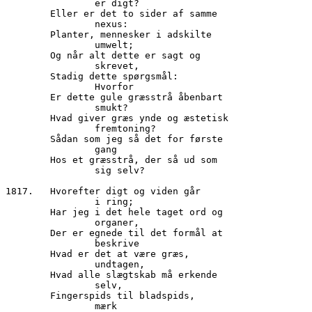
		er digt?

        Eller er det to sider af samme

		nexus:

        Planter, mennesker i adskilte

		umwelt;

        Og når alt dette er sagt og

                skrevet,

        Stadig dette spørgsmål:

		Hvorfor

        Er dette gule græsstrå åbenbart

                smukt?

        Hvad giver græs ynde og æstetisk

		fremtoning?

        Sådan som jeg så det for første 

                gang

        Hos et græsstrå, der så ud som 

                sig selv?

1817.	Hvorefter digt og viden går

		i ring;

        Har jeg i det hele taget ord og

                organer,

        Der er egnede til det formål at

                beskrive

        Hvad er det at være græs,

                undtagen,

        Hvad alle slægtskab må erkende

                selv,

        Fingerspids til bladspids,

		mærk
