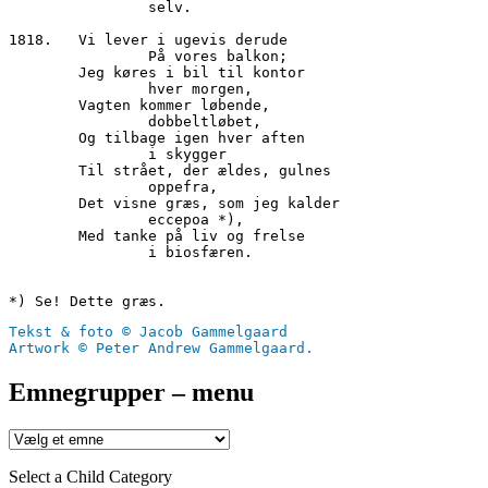
		selv.

1818.	Vi lever i ugevis derude

 		På vores balkon;

        Jeg køres i bil til kontor

		hver morgen,

        Vagten kommer løbende,

		dobbeltløbet,

        Og tilbage igen hver aften

		i skygger

        Til strået, der ældes, gulnes

		oppefra,

        Det visne græs, som jeg kalder

		eccepoa *),

        Med tanke på liv og frelse

                i biosfæren.

Tekst & foto © Jacob Gammelgaard
Artwork © Peter Andrew Gammelgaard.
Emnegrupper – menu
Select a Child Category