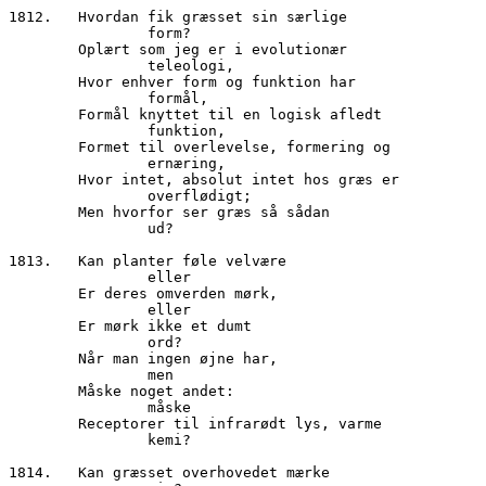
1812.	Hvordan fik græsset sin særlige

                form?

        Oplært som jeg er i evolutionær

                teleologi,

        Hvor enhver form og funktion har

 		formål,

        Formål knyttet til en logisk afledt

                funktion,

        Formet til overlevelse, formering og

                ernæring,

        Hvor intet, absolut intet hos græs er

                overflødigt;

        Men hvorfor ser græs så sådan

		ud?

1813.	Kan planter føle velvære 

		eller

        Er deres omverden mørk,

		eller

        Er mørk ikke et dumt

		ord?

        Når man ingen øjne har,

		men

        Måske noget andet:

		måske

        Receptorer til infrarødt lys, varme

		kemi?

1814.	Kan græsset overhovedet mærke
