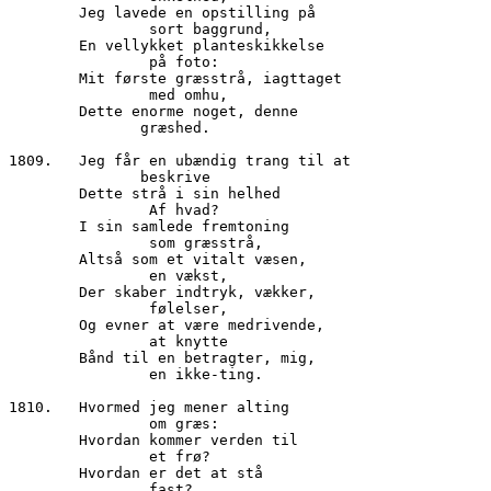
        Jeg lavede en opstilling på

		sort baggrund,

        En vellykket planteskikkelse

                på foto:

        Mit første græsstrå, iagttaget

		med omhu,	

        Dette enorme noget, denne

               græshed.

1809.	Jeg får en ubændig trang til at

               beskrive

        Dette strå i sin helhed

		Af hvad?

        I sin samlede fremtoning

		som græsstrå,

        Altså som et vitalt væsen,

		en vækst,

        Der skaber indtryk, vækker,

		følelser,

        Og evner at være medrivende,

		at knytte

        Bånd til en betragter, mig,

                en ikke-ting.

1810.	Hvormed jeg mener alting

 		om græs:

        Hvordan kommer verden til

                et frø?

        Hvordan er det at stå

                fast?
