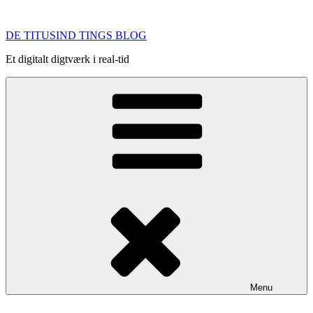
Videre
til
DE TITUSIND TINGS BLOG
indhold
Et digitalt digtværk i real-tid
Menu