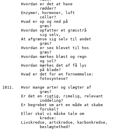
        Hvordan er det at have

		rødder?

        Enzymer, hormoner, luft

		celler?

        Hvad er op og ned på

		græs?

        Hvordan opfatter et græsstrå

		sig selv,

        At afgrænse sig selv til andet

		græs?

        Hvordan er sex blevet til hos

		græs?

        Hvordan mærkes blæst og regn

		og sol?

        Hvordan mærkes det af få lys

 		på blade?

        Hvad er det for en fornemmelse:

		fotosyntese?

1811.	Hvor mange arter og slægter af

                græs?

        Er det en rigtig, rimelig, relevant

                inddeling?

        Er begrebet om art en måde at skabe

                forskel?

        Eller skal vi måske tale om

		kredse:

        Livskredse, artskredse, karbonkredse,

                beslægtethed?
