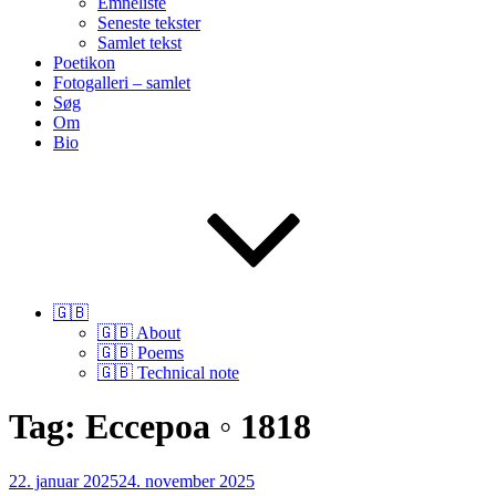
Emneliste
Seneste tekster
Samlet tekst
Poetikon
Fotogalleri – samlet
Søg
Om
Bio
🇬🇧
🇬🇧 About
🇬🇧 Poems
🇬🇧 Technical note
Tag:
Eccepoa ◦ 1818
Udgivet
22. januar 2025
24. november 2025