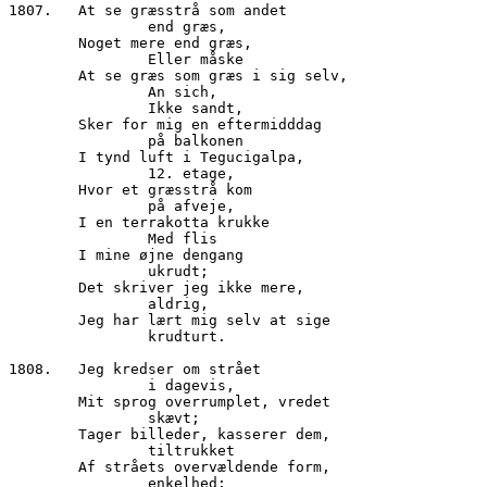
1807.	At se græsstrå som andet

		end græs,

        Noget mere end græs,

		Eller måske

        At se græs som græs i sig selv,

		An sich,

		Ikke sandt,

        Sker for mig en eftermidddag

                på balkonen

        I tynd luft i Tegucigalpa,

                12. etage,

        Hvor et græsstrå kom

		på afveje, 

        I en terrakotta krukke 

		Med flis

        I mine øjne dengang

                ukrudt;

        Det skriver jeg ikke mere,

                aldrig,

        Jeg har lært mig selv at sige

                krudturt.

1808.	Jeg kredser om strået

		i dagevis,

        Mit sprog overrumplet, vredet

		skævt;

        Tager billeder, kasserer dem,

                tiltrukket

        Af stråets overvældende form,

                enkelhed;
