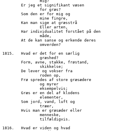
		mig?

        Er jeg et signifikant væsen

		for græs?

        Som den er for mig og

		mine fingre,

        Kan man sige at græsstrå

		Eller arten,

        Har individualitet forstået på den

		måde,

        At de kan sanse og erkende deres

		omverden?

1815.	Hvad er det for en særlig

                græshed?

        Form, avne, stakke, frøstand,

		skikkelse;

        De lever og vokser fra

		roden op,

        Frø spredes af store græsædere

		og myrer

                eksempelvis;

        Græs er en del af klodens 

                elementer,

        Som jord, vand, luft og

		træer,

        Hvis man er græsæder eller

		menneske,

		tilfældigvis.

1816.	Hvad er viden og hvad
