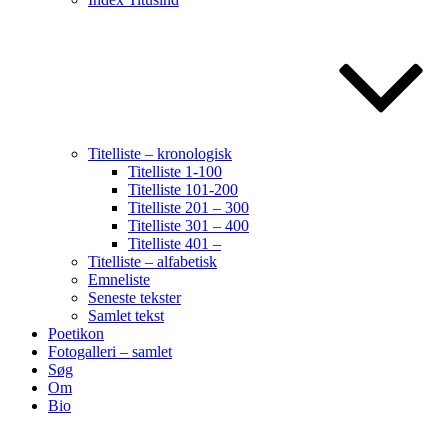
Titelliste – kronologisk
Titelliste 1-100
Titelliste 101-200
Titelliste 201 – 300
Titelliste 301 – 400
Titelliste 401 –
Titelliste – alfabetisk
Emneliste
Seneste tekster
Samlet tekst
Poetikon
Fotogalleri – samlet
Søg
Om
Bio