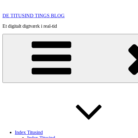
Videre
til
DE TITUSIND TINGS BLOG
indhold
Et digitalt digtværk i real-tid
Index Titusind
Index Titusind