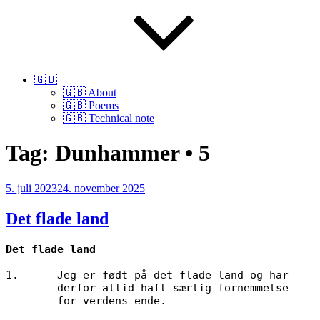
🇬🇧
🇬🇧 About
🇬🇧 Poems
🇬🇧 Technical note
Tag:
Dunhammer • 5
Udgivet
5. juli 2023
24. november 2025
den
Det flade land
Det flade land
1.	Jeg er født på det flade land og har 

        derfor altid haft særlig fornemmelse 

        for verdens ende.
