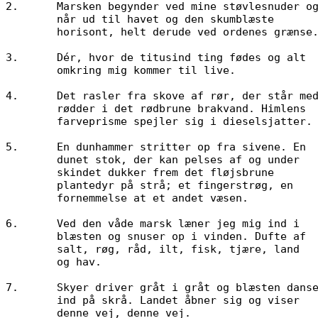
2.	Marsken begynder ved mine støvlesnuder og 

        når ud til havet og den skumblæste 

        horisont, helt derude ved ordenes grænse.

3.	Dér, hvor de titusind ting fødes og alt 

        omkring mig kommer til live.

4.	Det rasler fra skove af rør, der står med 

        rødder i det rødbrune brakvand. Himlens 

        farveprisme spejler sig i dieselsjatter.

5.	En dunhammer stritter op fra sivene. En 

        dunet stok, der kan pelses af og under 

        skindet dukker frem det fløjsbrune 

        plantedyr på strå; et fingerstrøg, en 

        fornemmelse at et andet væsen.

6.      Ved den våde marsk læner jeg mig ind i 

        blæsten og snuser op i vinden. Dufte af

        salt, røg, råd, ilt, fisk, tjære, land

        og hav.

7.	Skyer driver gråt i gråt og blæsten danser 

        ind på skrå. Landet åbner sig og viser 
