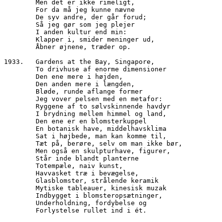
        Men det er ikke rimeligt, 
        For da må jeg kunne nævne
        De syv andre, der går forud;
        Så jeg gør som jeg plejer
        I anden kultur end min:
        Klapper i, smider meninger ud,
        Åbner øjnene, træder op.
1933.	Gardens at the Bay, Singapore,
        To drivhuse af enorme dimensioner
        Den ene mere i højden,
        Den anden mere i længden,
        Bløde, runde aflange former
        Jeg vover pelsen med en metafor:
        Ryggene af to sølvskinnende havdyr
        I brydning mellem himmel og land,
        Den ene er en blomsterkuppel
        En botanisk have, middelhavsklima
        Sat i højbede, man kan komme til,
        Tæt på, berøre, selv om man ikke bør,
        Men også en skulpturhave, figurer,
        Står inde blandt planterne
        Totempæle, naiv kunst, 
        Havvasket træ i bevægelse,
        Glasblomster, strålende keramik
        Mytiske tableauer, kinesisk muzak
        Indbygget i blomsteropsætninger,
        Underholdning, fordybelse og
        Forlystelse rullet ind i ét.