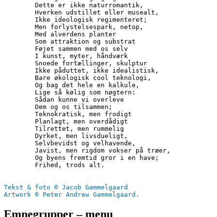
        Dette er ikke naturromantik,
        Hverken udstillet eller musealt, 
        Ikke ideologisk regimenteret;
        Men forlystelsespark, netop,
        Med alverdens planter
        Som attraktion og substrat
        Føjet sammen med os selv
        I kunst, myter, håndværk
        Snoede fortællinger, skulptur
        Ikke påduttet, ikke idealistisk,
        Bare økologisk cool teknologi, 
        Og bag det hele en kalkule,
        Lige så kølig som nøgtern:
        Sådan kunne vi overleve
        Dem og os tilsammen;
        Teknokratisk, men frodigt
        Planlagt, men overdådigt
        Tilrettet, men rummelig
        Dyrket, men livsdueligt,
        Selvbevidst og velhavende,
        Javist, men rigdom vokser på træer,
        Og byens fremtid gror i en have;
        Frihed, trods alt.
Tekst & foto © Jacob Gammelgaard
Artwork © Peter Andrew Gammelgaard.
Emnegrupper – menu