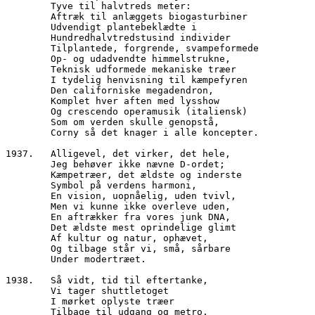
        Tyve til halvtreds meter:
        Aftræk til anlæggets biogasturbiner
        Udvendigt plantebeklædte i
        Hundredhalvtredstusind individer
        Tilplantede, forgrende, svampeformede
        Op- og udadvendte himmelstrukne,
        Teknisk udformede mekaniske træer
        I tydelig henvisning til kæmpefyren
        Den californiske megadendron, 
        Komplet hver aften med lysshow
        Og crescendo operamusik (italiensk)
        Som om verden skulle genopstå, 
        Corny så det knager i alle koncepter.
1937.	Alligevel, det virker, det hele,
        Jeg behøver ikke nævne D-ordet;
        Kæmpetræer, det ældste og inderste 
        Symbol på verdens harmoni,
        En vision, uopnåelig, uden tvivl,
        Men vi kunne ikke overleve uden,
        En aftrækker fra vores junk DNA,
        Det ældste mest oprindelige glimt
        Af kultur og natur, ophævet,
        Og tilbage står vi, små, sårbare
        Under modertræet.
1938.	Så vidt, tid til eftertanke,
        Vi tager shuttletoget
        I mørket oplyste træer
        Tilbage til udgang og metro.