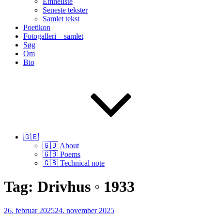
Emneliste
Seneste tekster
Samlet tekst
Poetikon
Fotogalleri – samlet
Søg
Om
Bio
🇬🇧
🇬🇧 About
🇬🇧 Poems
🇬🇧 Technical note
Tag:
Drivhus ◦ 1933
Udgivet
26. februar 2025
24. november 2025