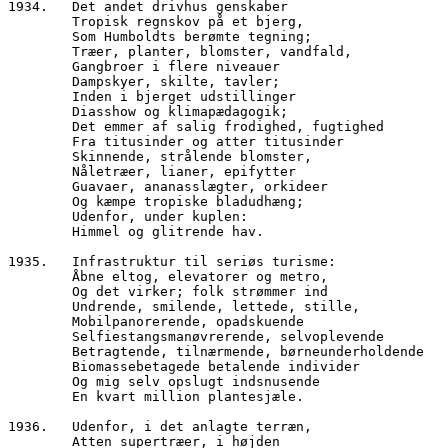
1934.	Det andet drivhus genskaber
        Tropisk regnskov på et bjerg,
        Som Humboldts berømte tegning;
        Træer, planter, blomster, vandfald,
        Gangbroer i flere niveauer
        Dampskyer, skilte, tavler;
        Inden i bjerget udstillinger
        Diasshow og klimapædagogik;
        Det emmer af salig frodighed, fugtighed
        Fra titusinder og atter titusinder
        Skinnende, strålende blomster,
        Nåletræer, lianer, epifytter
        Guavaer, ananasslægter, orkideer
        Og kæmpe tropiske bladudhæng;
        Udenfor, under kuplen:
        Himmel og glitrende hav.
1935.	Infrastruktur til seriøs turisme:
        Åbne eltog, elevatorer og metro,
        Og det virker; folk strømmer ind
        Undrende, smilende, lettede, stille,
        Mobilpanorerende, opadskuende
        Selfiestangsmanøvrerende, selvoplevende
        Betragtende, tilnærmende, børneunderholdende
        Biomassebetagede betalende individer 
        Og mig selv opslugt indsnusende
        En kvart million plantesjæle.
1936.	Udenfor, i det anlagte terræn,
        Atten supertræer, i højden