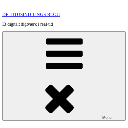
Videre
til
DE TITUSIND TINGS BLOG
indhold
Et digitalt digtværk i real-tid
Menu