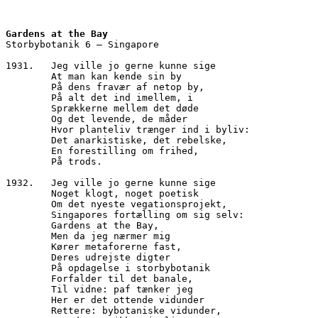
Gardens at the Bay
Storbybotanik 6 – Singapore
1931.	Jeg ville jo gerne kunne sige
        At man kan kende sin by
        På dens fravær af netop by,
        På alt det ind imellem, i
        Sprækkerne mellem det døde
        Og det levende, de måder
        Hvor planteliv trænger ind i byliv:
        Det anarkistiske, det rebelske,
        En forestilling om frihed,
        På trods.
1932.	Jeg ville jo gerne kunne sige
        Noget klogt, noget poetisk
        Om det nyeste vegationsprojekt,
        Singapores fortælling om sig selv:
        Gardens at the Bay,
        Men da jeg nærmer mig
        Kører metaforerne fast,
        Deres udrejste digter
        På opdagelse i storbybotanik
        Forfalder til det banale,
        Til vidne: paf tænker jeg
        Her er det ottende vidunder
        Rettere: bybotaniske vidunder,