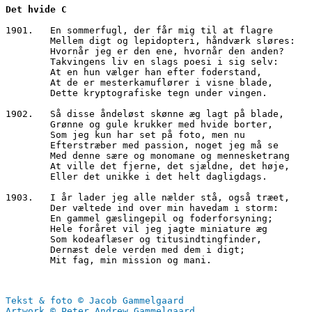
Det hvide C
1901.	En sommerfugl, der får mig til at flagre
        Mellem digt og lepidopteri, håndværk sløres:
        Hvornår jeg er den ene, hvornår den anden?
        Takvingens liv en slags poesi i sig selv:
        At en hun vælger han efter foderstand,
        At de er mesterkamuflører i visne blade,
        Dette kryptografiske tegn under vingen.
1902.   Så disse åndeløst skønne æg lagt på blade,
        Grønne og gule krukker med hvide borter,
        Som jeg kun har set på foto, men nu
        Efterstræber med passion, noget jeg må se
        Med denne sære og monomane og mennesketrang
        At ville det fjerne, det sjældne, det høje,
        Eller det unikke i det helt dagligdags.
1903.   I år lader jeg alle nælder stå, også træet,
        Der væltede ind over min havedam i storm:
        En gammel gæslingepil og foderforsyning;
        Hele foråret vil jeg jagte miniature æg 
        Som kodeaflæser og titusindtingfinder,
        Dernæst dele verden med dem i digt;
        Mit fag, min mission og mani. 
Tekst & foto © Jacob Gammelgaard
Artwork © Peter Andrew Gammelgaard.