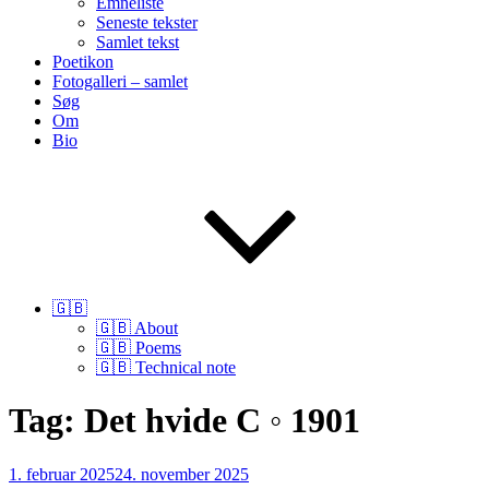
Emneliste
Seneste tekster
Samlet tekst
Poetikon
Fotogalleri – samlet
Søg
Om
Bio
🇬🇧
🇬🇧 About
🇬🇧 Poems
🇬🇧 Technical note
Tag:
Det hvide C ◦ 1901
Udgivet
1. februar 2025
24. november 2025