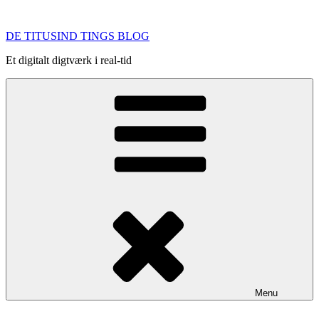
Videre
til
DE TITUSIND TINGS BLOG
indhold
Et digitalt digtværk i real-tid
Menu