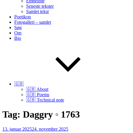
Emneliste
Seneste tekster
Samlet tekst
Poetikon
Fotogalleri – samlet
Søg
Om
Bio
🇬🇧
🇬🇧 About
🇬🇧 Poems
🇬🇧 Technical note
Tag:
Daggry ◦ 1763
Udgivet
13. januar 2025
24. november 2025