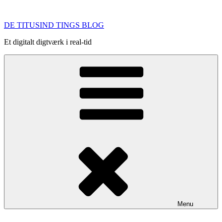
Videre
til
DE TITUSIND TINGS BLOG
indhold
Et digitalt digtværk i real-tid
Menu