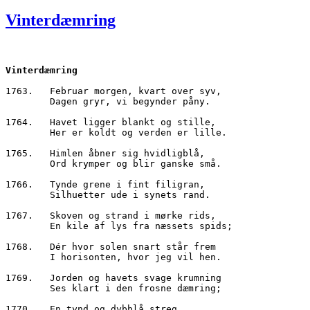
den
Vinterdæmring
Vinterdæmring
1763.	Februar morgen, kvart over syv,
        Dagen gryr, vi begynder påny.
1764.	Havet ligger blankt og stille,
        Her er koldt og verden er lille.
1765.	Himlen åbner sig hvidligblå,
        Ord krymper og blir ganske små.
1766.	Tynde grene i fint filigran,
        Silhuetter ude i synets rand.
1767.	Skoven og strand i mørke rids,
        En kile af lys fra næssets spids;
1768.	Dér hvor solen snart står frem
        I horisonten, hvor jeg vil hen.
1769.	Jorden og havets svage krumning
        Ses klart i den frosne dæmring;
1770.	En tynd og dybblå streg