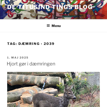
Videre
DE TITUSIND TINGS BLOG
til
Et digitalt digtværk i real-tid
indhold
Menu
TAG:
DÆMRING ◦ 2039
UDGIVET
1. MAJ 2025
DEN
Hjort gør i dæmringen