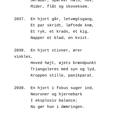
       Skraber, sparker hals, hov,
       Mider, flåt og skoveksem.
2037.  En hjort går, letvægtsgang,
       Et par skridt, løftede knæ,
       Et ryk, et krads, et kig,
       Napper et blad, en kvist.
2038.  En hjort stivner, ører 
vinkles, 
       Hoved højt, øjets brændpunkt
       Trianguleres med syn og lyd,
       Kroppen stille, panikparat.
2039.  En hjort i fokus suger ind,
       Neuroner og hjernebark
       I eksplosiv balance;
       Nu gør hun i dæmringen.