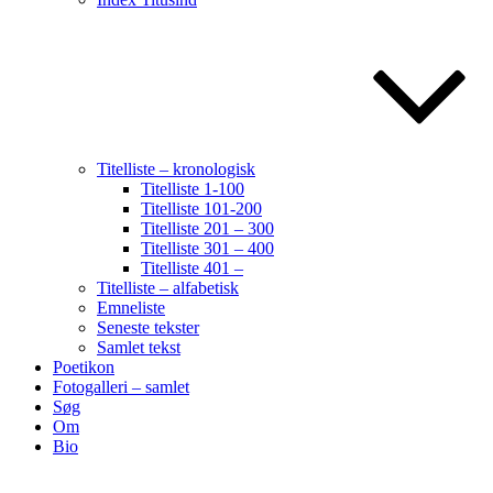
Titelliste – kronologisk
Titelliste 1-100
Titelliste 101-200
Titelliste 201 – 300
Titelliste 301 – 400
Titelliste 401 –
Titelliste – alfabetisk
Emneliste
Seneste tekster
Samlet tekst
Poetikon
Fotogalleri – samlet
Søg
Om
Bio