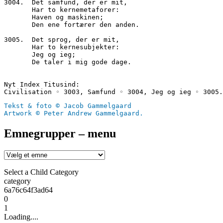
3004.  Det samfund, der er mit,
       Har to kernemetaforer:
       Haven og maskinen;
       Den ene fortærer den anden.
3005.  Det sprog, der er mit,
       Har to kernesubjekter:
       Jeg og ieg;
       De taler i mig gode dage.
Nyt Index Titusind: 
Civilisation ◦ 3003, Samfund ◦ 3004, Jeg og ieg ◦ 3005.
Tekst & foto © Jacob Gammelgaard
Artwork © Peter Andrew Gammelgaard.
Emnegrupper – menu
Select a Child Category
category
6a76c64f3ad64
0
1
Loading....