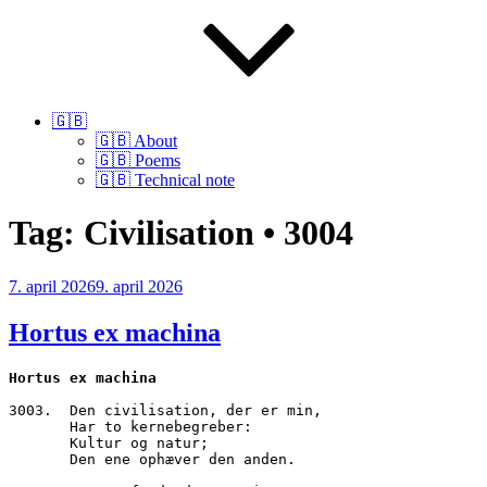
🇬🇧
🇬🇧 About
🇬🇧 Poems
🇬🇧 Technical note
Tag:
Civilisation • 3004
Udgivet
7. april 2026
9. april 2026
den
Hortus ex machina
Hortus ex machina
3003.  Den civilisation, der er min,
       Har to kernebegreber:
       Kultur og natur;
       Den ene ophæver den anden. 