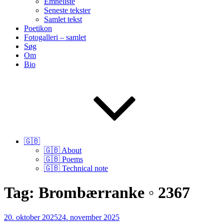
Emneliste
Seneste tekster
Samlet tekst
Poetikon
Fotogalleri – samlet
Søg
Om
Bio
🇬🇧
🇬🇧 About
🇬🇧 Poems
🇬🇧 Technical note
Tag:
Brombærranke ◦ 2367
Udgivet
20. oktober 2025
24. november 2025