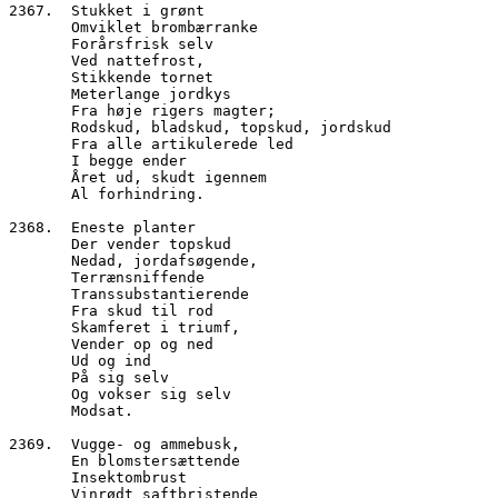
2367.  Stukket i grønt
       Omviklet brombærranke
       Forårsfrisk selv
       Ved nattefrost,
       Stikkende tornet
       Meterlange jordkys
       Fra høje rigers magter;
       Rodskud, bladskud, topskud, jordskud
       Fra alle artikulerede led
       I begge ender
       Året ud, skudt igennem
       Al forhindring.
2368.  Eneste planter
       Der vender topskud
       Nedad, jordafsøgende,
       Terrænsniffende
       Transsubstantierende
       Fra skud til rod
       Skamferet i triumf,
       Vender op og ned 
       Ud og ind
       På sig selv
       Og vokser sig selv
       Modsat.
2369.  Vugge- og ammebusk,
       En blomstersættende
       Insektombrust
       Vinrødt saftbristende