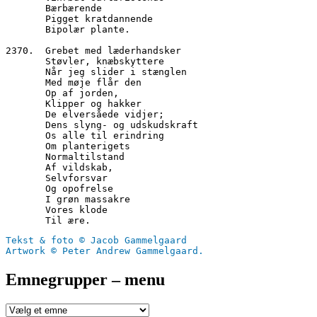
       Bærbærende
       Pigget kratdannende
       Bipolær plante.
2370.  Grebet med læderhandsker
       Støvler, knæbskyttere
       Når jeg slider i stænglen
       Med møje flår den
       Op af jorden,
       Klipper og hakker
       De elversåede vidjer;
       Dens slyng- og udskudskraft
       Os alle til erindring
       Om planterigets 
       Normaltilstand
       Af vildskab,
       Selvforsvar
       Og opofrelse
       I grøn massakre
       Vores klode
       Til ære.
Tekst & foto © Jacob Gammelgaard
Artwork © Peter Andrew Gammelgaard.
Emnegrupper – menu