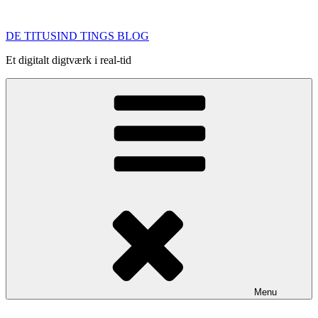
Videre
til
DE TITUSIND TINGS BLOG
indhold
Et digitalt digtværk i real-tid
Menu