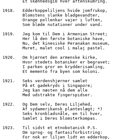
        Et skønhedsgib hver aftenskumring.
1918.	Edderkoppeliljens hvide jomfrukop,
        Blomstens slanke bladgevandter,
        Orange pollenkar vajer i luften,
        Som bløde nutationer under vand.
1919.	Jeg kom til Dem i Armenian Street;
        Her lå den første botaniske have,
        Nu, det kinesiske Peranakan museum,
        Muret, malet cool i malaj pastel.
1920.	Om hjørnet den armenske kirke,
        Hvor stedets botaniker er begravet;
        I parken gror en krydderisamling,
        Et memento fra byen som koloni. 
1921.	Seks verdenshjørner samlet
        På et gadekryds i Singapore;
        Jeg kan næsten nå dem alle
        Med udstrakte fingerspidser.
1922.	Og Dem selv, Deres Liljehed, 
        Af sydamerikansk planteslægt; *)
        Seks kronbladsnåle, en til hver,
        Samlet i Deres blomsterkompas.
1923.   Til sidst et etnobotanisk P.S.
        Om sprog- og fantasiforbistring:
        For nok er liljen lidt en edderkop,