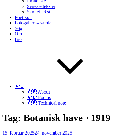
Emneliste
Seneste tekster
Samlet tekst
Poetikon
Fotogalleri – samlet
Søg
Om
Bio
🇬🇧
🇬🇧 About
🇬🇧 Poems
🇬🇧 Technical note
Tag:
Botanisk have ◦ 1919
Udgivet
15. februar 2025
24. november 2025