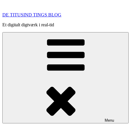
Videre
til
DE TITUSIND TINGS BLOG
indhold
Et digitalt digtværk i real-tid
Menu